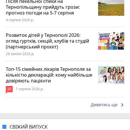
Після пекельної спеки на
Тернопільщину прийдуть грози:
прогноз погоди на 5-7 серпня
4 серпня 2026 р.
Розвиток дітей у Тернополі 2026:
огляд гуртків, секцій, клубів та студій
(партнерський проєкт)
28 липня 2026 р.
Топ-15 сімейних лікарів Тернополя за
кількістю декларацій: кому найбільше
довіряють пацієнти
30
1 серпня 2026 р.
keyboard_arrow_right
Дивитись ще
СВІЖИЙ ВИПУСК