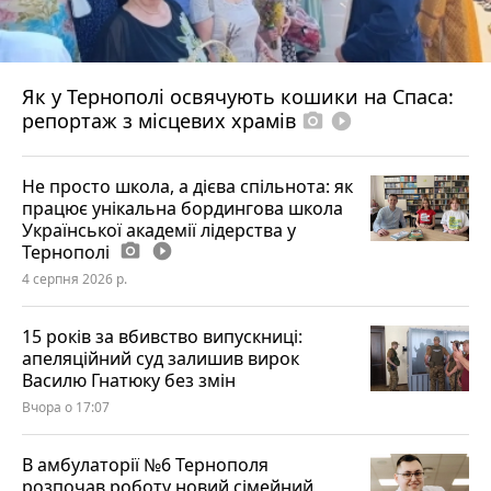
Як у Тернополі освячують кошики на Спаса:
репортаж з місцевих храмів
photo_camera
play_circle_filled
Не просто школа, а дієва спільнота: як
працює унікальна бордингова школа
Української академії лідерства у
Тернополі
photo_camera
play_circle_filled
4 серпня 2026 р.
15 років за вбивство випускниці:
апеляційний суд залишив вирок
Василю Гнатюку без змін
Вчора о 17:07
В амбулаторії №6 Тернополя
розпочав роботу новий сімейний