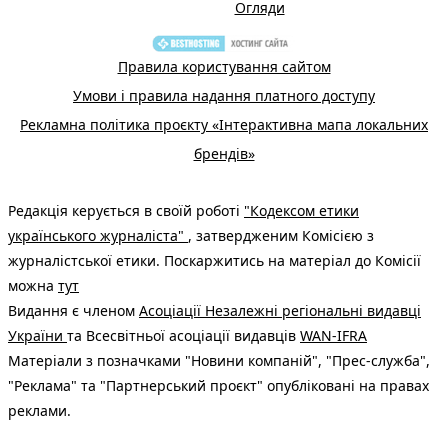
Огляди
Правила користування сайтом
Умови і правила надання платного доступу
Рекламна політика проєкту «Інтерактивна мапа локальних
брендів»
Редакція керується в своїй роботі
"Кодексом етики
українського журналіста"
, затвердженим Комісією з
журналістської етики. Поскаржитись на матеріал до Комісії
можна
тут
Видання є членом
Асоціації Незалежні регіональні видавці
України
та Всесвітньої асоціації видавців
WAN-IFRA
Матеріали з позначками "Новини компаній", "Прес-служба",
"Реклама" та "Партнерський проєкт" опубліковані на правах
реклами.