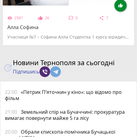

2587
26
0
7
remove_red_eye
thumb_up
chat_bubble_outline
share
Алла Софина
Учасниця №7 – Софина Алла Студентка 1 курсу юридичного факультету. Завжди отримую максимум від життя, впевнена у собі, цілеспрямована. Свій вільний час намагаюся проводити з рідними та близькими, даруючи їм щось особливе, зроблене власними руками. Перш за все, мрію про спокій та мир на нашій землі, адже поряд з цим всі інші бажання стають незначними. Життєве кредо: По житті йду зі словами Матері Терези: «Life is a dream, realize it».
Новини Тернополя за сьогодні
Підпишись
22:00
«Петрик П’яточкин у кіно»: що відомо про
фільм
21:00
Земельний спір на Бучаччині: прокуратура
вимагає повернути майже 5 га лісу
20:00
Обрали єпископа-помічника Бучацької