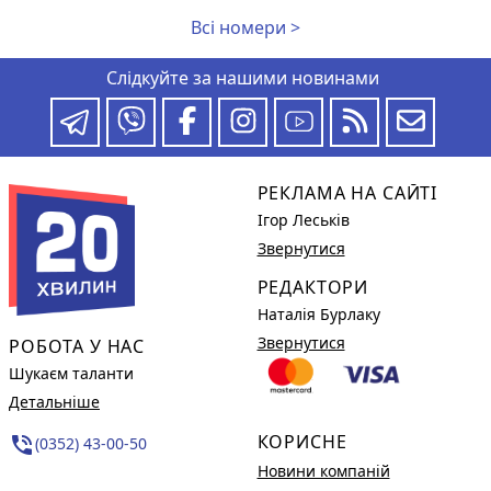
Всі номери >
Слідкуйте за нашими новинами
РЕКЛАМА НА САЙТІ
Ігор Леськів
Звернутися
РЕДАКТОРИ
Наталія Бурлаку
Звернутися
РОБОТА У НАС
Шукаєм таланти
Детальніше
КОРИСНЕ
phone_in_talk
(0352) 43-00-50
Новини компаній