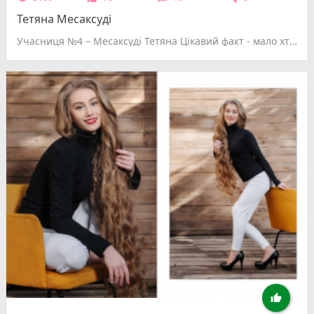
Тетяна Месаксуді
Учасниця №4 – Месаксуді Тетяна Цікавий факт - мало хто із знайомих вірить і дивуються, але я в 10-11 класах навчалася одна в класі. Хобі- рукоділя (люблю вишивати і в'язати); також люблю танцювати (хоча на хореографію ходила лише рік, а в художню школу півроку). Я мрію бути щасливою і дарувати щастя іншим, побувати у всіх країнах світу і навіть на вершині Евересту.
