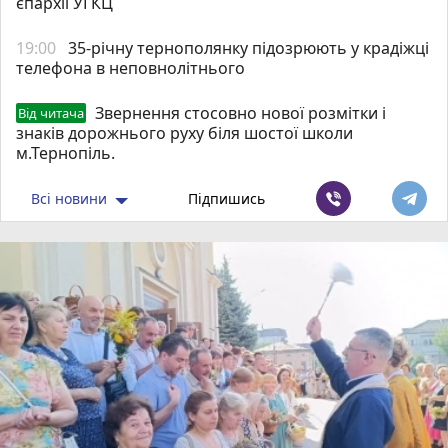
єпархії УГКЦ
19:00
35-річну тернополянку підозрюють у крадіжці
телефона в неповнолітнього
Звернення стосовно нової розмітки і
Від читача
знаків дорожнього руху біля шостої школи
м.Тернопіль.
Всі новини
Підпишись