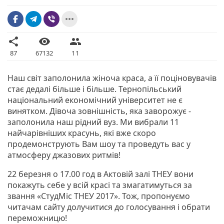
more_horiz
share
visibility
people
87
67132
11
Наш світ заполонила жіноча краса, а її поціновувачів
стає дедалі більше і більше. Тернопільський
національний економічний університет не є
винятком. Дівоча зовнішність, яка заворожує -
заполонила наш рідний вуз. Ми вибрали 11
найчарівніших красунь, які вже скоро
продемонструють Вам шоу та проведуть вас у
атмосферу джазових ритмів!
22 березня о 17.00 год в Актовій залі ТНЕУ вони
покажуть себе у всій красі та змагатимуться за
звання «СтудМіс ТНЕУ 2017». Тож, пропонуємо
читачам сайту долучитися до голосування і обрати
переможницю!