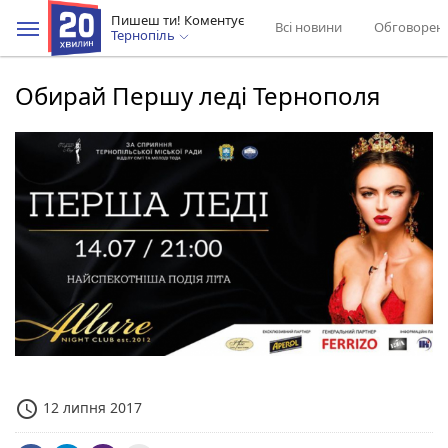
Пишеш ти! Коментує
Всі новини
Обговорен
Тернопіль
Обирай Першу леді Тернополя
access_time
12 липня 2017