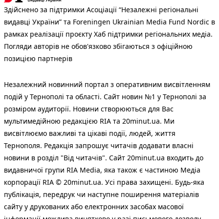
Здійснено за підтримки Асоціації “Незалежні регіональні
видавці України” та Foreningen Ukrainian Media Fund Nordic в
рамках реалізації проєкту Хаб підтримки регіональних медіа.
Погляди авторів не обов'язково збігаються з офіційною
позицією партнерів
Незалежний новинний портал з оперативним висвітленням
подій у Тернополі та області. Сайт новин №1 у Тернополі за
розміром аудиторії. Новини створюються для Вас
мультимедійною редакцією RIA та 20minut.ua. Ми
висвітлюємо важливі та цікаві події, людей, життя
Тернополя. Редакція запрошує читачів додавати власні
новини в розділ "Від читачів". Сайт 20minut.ua входить до
видавничої групи RIA Media, яка також є частиною Медіа
корпорації RIA © 20minut.ua. Усі права захищені. Будь-яка
публiкацiя, передрук чи наступне поширення матеріалів
сайту у друкованих або електронних засобах масової
інформації можлива винятково у разі письмового дозволу