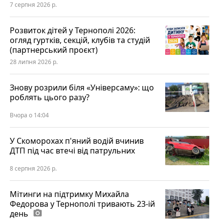
7 серпня 2026 р.
Розвиток дітей у Тернополі 2026:
огляд гуртків, секцій, клубів та студій
(партнерський проєкт)
28 липня 2026 р.
Знову розрили біля «Універсаму»: що
роблять цього разу?
Вчора о 14:04
У Скоморохах п'яний водій вчинив
ДТП під час втечі від патрульних
8 серпня 2026 р.
Мітинги на підтримку Михайла
Федорова у Тернополі тривають 23-ій
день
photo_camera