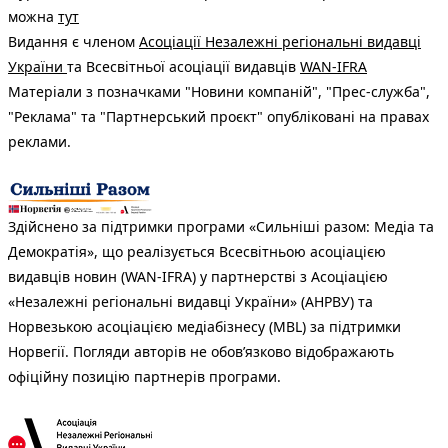
можна
тут
Видання є членом
Асоціації Незалежні регіональні видавці
України
та Всесвітньої асоціації видавців
WAN-IFRA
Матеріали з позначками "Новини компаній", "Прес-служба",
"Реклама" та "Партнерський проєкт" опубліковані на правах
реклами.
Здійснено за підтримки програми «Сильніші разом: Медіа та
Демократія», що реалізується Всесвітньою асоціацією
видавців новин (WAN-IFRA) у партнерстві з Асоціацією
«Незалежні регіональні видавці України» (АНРВУ) та
Норвезькою асоціацією медіабізнесу (MBL) за підтримки
Норвегії. Погляди авторів не обов’язково відображають
офіційну позицію партнерів програми.