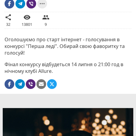
more_horiz
share
visibility
people
32
13801
9
Оголошуємо про старт інтернет - голосування в
конкурсі "Перша леді". Обирай свою фаворитку та
голосуй!
Фінал конкурсу відбудеться 14 липня о 21:00 год в
нічному клубі Allure.