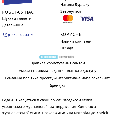
Наталія Бурлаку
Звернутися
РОБОТА У НАС
Шукаєм таланти
Детальніше
КОРИСНЕ
phone_in_talk
(0352) 43-00-50
Новини компаній
Огляди
Правила користування сайтом
Умови і правила надання платного доступу
Рекламна політика проєкту «Інтерактивна мапа локальних
брендів»
Редакція керується в своїй роботі
"Кодексом етики
українського журналіста"
, затвердженим Комісією з
журналістської етики. Поскаржитись на матеріал до Комісії