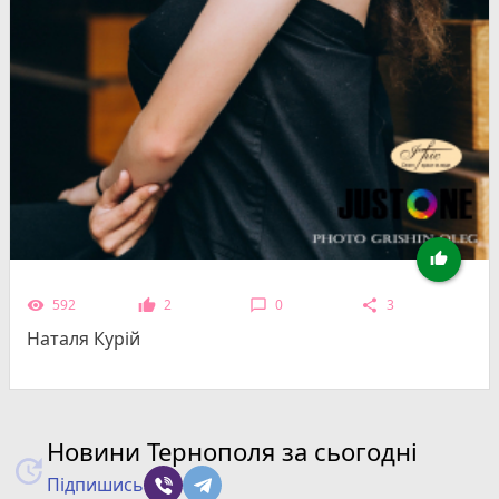

592
2
0
3
remove_red_eye
thumb_up
chat_bubble_outline
share
Наталя Курій
Новини Тернополя за сьогодні
Підпишись