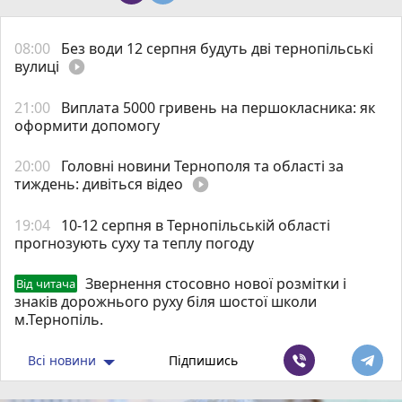
08:00
Без води 12 серпня будуть дві тернопільські
вулиці
play_circle_filled
21:00
Виплата 5000 гривень на першокласника: як
оформити допомогу
20:00
Головні новини Тернополя та області за
тиждень: дивіться відео
play_circle_filled
19:04
10-12 серпня в Тернопільській області
прогнозують суху та теплу погоду
Звернення стосовно нової розмітки і
Від читача
знаків дорожнього руху біля шостої школи
м.Тернопіль.
Всі новини
Підпишись