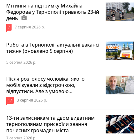
Мітинги на підтримку Михайла
Федорова у Тернополі тривають 23-ій
день
photo_camera
7
7 серпня 2026 р.
Робота в Тернополі: актуальні вакансії
тижня (оновлено 5 серпня)
5 серпня 2026 р.
Після розголосу чоловіка, якого
мобілізували з відстрочкою,
відпустили. Але з умовою…
17
3 серпня 2026 р.
13-ти захисникам та двом видатним
тернополянам присвоїли звання
почесних громадян міста
7 серпня 2026 р.