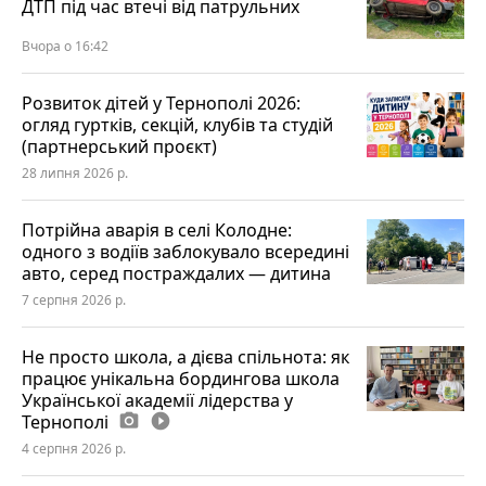
ДТП під час втечі від патрульних
Вчора о 16:42
Розвиток дітей у Тернополі 2026:
огляд гуртків, секцій, клубів та студій
(партнерський проєкт)
28 липня 2026 р.
Потрійна аварія в селі Колодне:
одного з водіїв заблокувало всередині
авто, серед постраждалих — дитина
7 серпня 2026 р.
Не просто школа, а дієва спільнота: як
працює унікальна бордингова школа
Української академії лідерства у
Тернополі
photo_camera
play_circle_filled
4 серпня 2026 р.