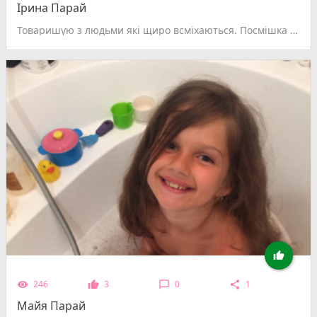
Ірина Парай
Товаришую з людьми які щиро всміхаються. Посмішка лікує все!

246
3
0
1
remove_red_eye
thumb_up
chat_bubble_outline
share
Майя Парай