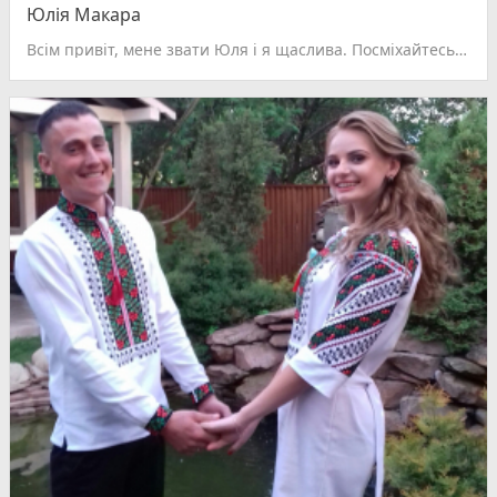
Юлія Макара
Всім привіт, мене звати Юля і я щаслива. Посміхайтесь частіше, адже саме ваша посмішка робить когось щасливим