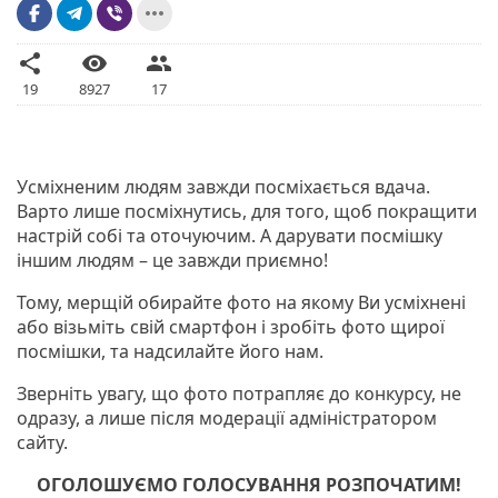
more_horiz
share
visibility
people
19
8927
17
Усміхненим людям завжди посміхається вдача.
Варто лише посміхнутись, для того, щоб покращити
настрій собі та оточуючим. А дарувати посмішку
іншим людям – це завжди приємно!
Тому, мерщій обирайте фото на якому Ви усміхнені
або візьміть свій смартфон і зробіть фото щирої
посмішки, та надсилайте його нам.
Зверніть увагу, що фото потрапляє до конкурсу, не
одразу, а лише після модерації адміністратором
сайту.
ОГОЛОШУЄМО ГОЛОСУВАННЯ РОЗПОЧАТИМ!