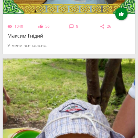

1040
56
8
26
remove_red_eye
thumb_up
chat_bubble_outline
share
Максим Гнідий
У мене все класно.