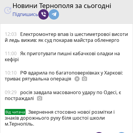
Новини Тернополя за сьогодні
Підпишись
12:03
Електромонтер впав із шестиметрової висоти
й ледь вижив: як суд покарав майстра обленерго
11:00
Як приготувати пишні кабачкові оладки на
кефірі
10:10
РФ вдарила по багатоповерхівках у Харкові:
триває рятувальна операція
play_circle_filled
photo_camera
09:29
росія завдала масованого удару по Одесі, є
постраждалі
photo_camera
Звернення стосовно нової розмітки і
Від читача
знаків дорожнього руху біля шостої школи
м.Тернопіль.