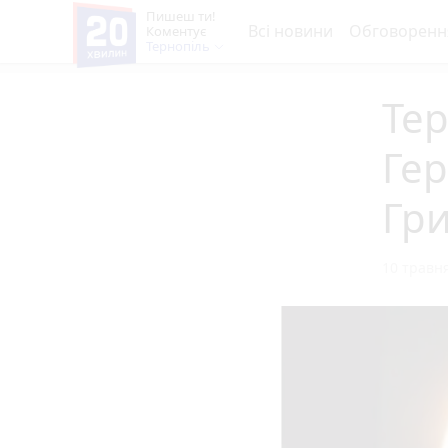
Пишеш ти!
Всі новини
Обговоренн
Коментує
Тернопіль
Те
Ге
Гр
10 травня