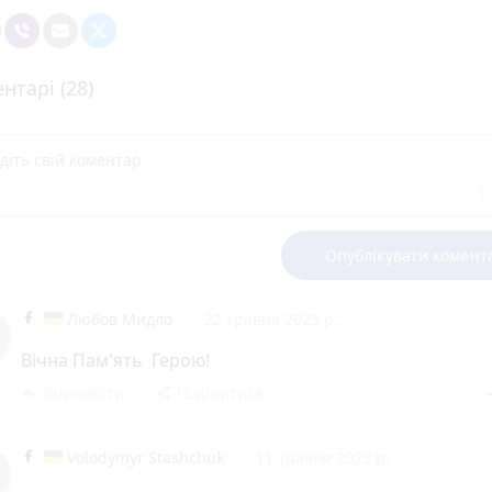
нтарі (28)
Опублікувати комент
Любов Мидло
22 травня 2023 р.
Вічна Пам'ять Герою!
Відповісти
Поділитися
reply
share
rem
Volodymyr Stashchuk
11 травня 2023 р.