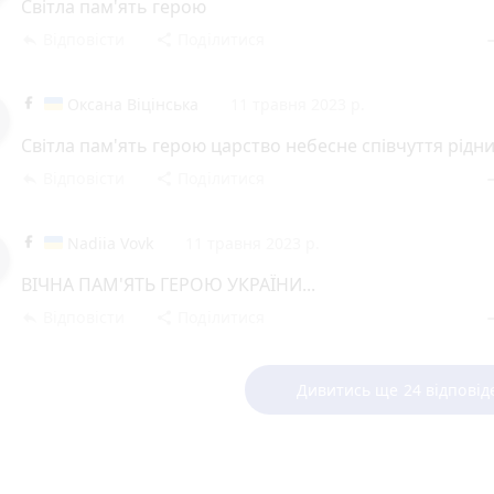
Світла пам'ять герою
Відповісти
Поділитися
reply
share
rem
Оксана Віцінська
11 травня 2023 р.
Світла пам'ять герою царство небесне співчуття рідн
Відповісти
Поділитися
reply
share
rem
Nadiia Vovk
11 травня 2023 р.
ВІЧНА ПАМ'ЯТЬ ГЕРОЮ УКРАЇНИ...
Відповісти
Поділитися
reply
share
rem
Дивитись ще 24 відповід