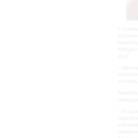
У грома
зустріч
католиц
відбудет
душі.
–
Просим
загибло
пам’ять
Теребов
приводу 
– На жал
смерть н
поділяєм
скорботі