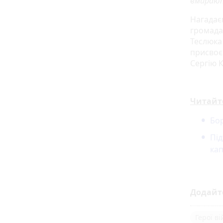
вмираю
Нагадає
громада 
Теслюка
присвоє
Сергію 
Читайт
Бор
Під
кап
Додайт
Герої в