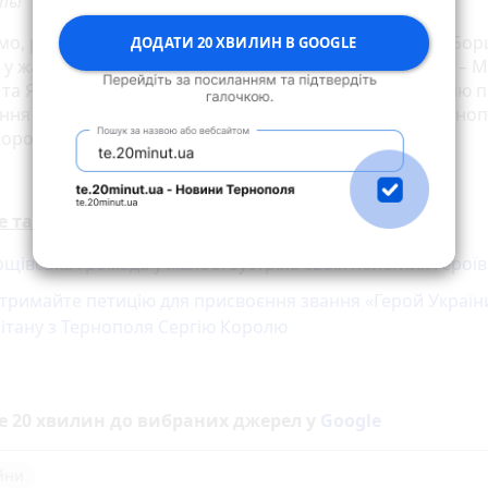
ть!
мо, раніше «20 хвилин» розповідали, що 9-го травня Бо
ДОДАТИ 20 ХВИЛИН В GOOGLE
у жалобі зустріла своїх загиблих молодих Захисників – 
 та Ярослава Ткача. Також просили підтримати петицію 
ння звання «Герой України» загиблому капітану з Терно
Королю.
е також:
щівська громада у жалобі зустріла своїх полеглих Героїв
тримайте петицію для присвоєння звання «Герой Україн
ітану з Тернополя Сергію Королю
е 20 хвилин до вибраних джерел у
Google
ійни