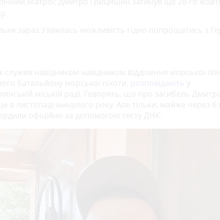
-річний Матрос Дмитро Грицишин загинув ще 28-го жовт
у.
ільки зараз з’явилась можливість гідно попрощатись з Г
к служив навідником навідником відділення морської піх
мого батальйону морської піхоти,
розповідають
у
лянській міській раді. Говорять, що про загибель Дмитр
е в листопаді минулого року. Але тільки, майже через 6 
вердили офіційно за допомогою тесту ДНК.