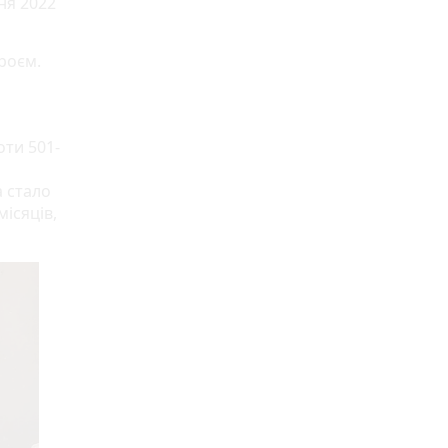
ня 2022
ероєм.
оти 501-
а стало
місяців,