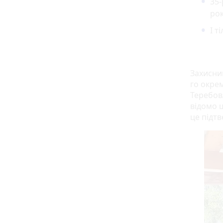
35
рок
І т
Захисни
го окре
Теребов
відомо щ
це підт