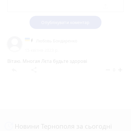
Опублікувати коментар
Любовь Бондаренко
15 квітня 2023 р.
Вітаю. Многая Лєта будьте здорові
reply
share
remove
add
0
Новини Тернополя за сьогодні