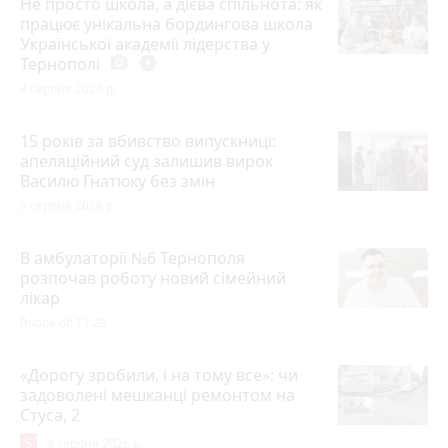
Не просто школа, а дієва спільнота: як
працює унікальна бордингова школа
Української академії лідерства у
Тернополі
photo_camera
play_circle_filled
4 серпня 2026 р.
15 років за вбивство випускниці:
апеляційний суд залишив вирок
Василю Гнатюку без змін
5 серпня 2026 р.
В амбулаторії №6 Тернополя
розпочав роботу новий сімейний
лікар
Вчора об 11:29
«Дорогу зробили, і на тому все»: чи
задоволені мешканці ремонтом на
Стуса, 2
5
4 серпня 2026 р.