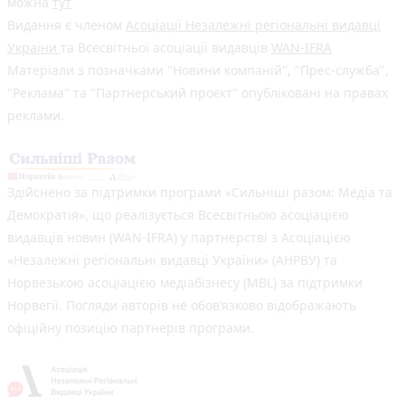
можна
тут
Видання є членом
Асоціації Незалежні регіональні видавці
України
та Всесвітньої асоціації видавців
WAN-IFRA
Матеріали з позначками "Новини компаній", "Прес-служба",
"Реклама" та "Партнерський проєкт" опубліковані на правах
реклами.
Здійснено за підтримки програми «Сильніші разом: Медіа та
Демократія», що реалізується Всесвітньою асоціацією
видавців новин (WAN-IFRA) у партнерстві з Асоціацією
«Незалежні регіональні видавці України» (АНРВУ) та
Норвезькою асоціацією медіабізнесу (MBL) за підтримки
Норвегії. Погляди авторів не обов’язково відображають
офіційну позицію партнерів програми.