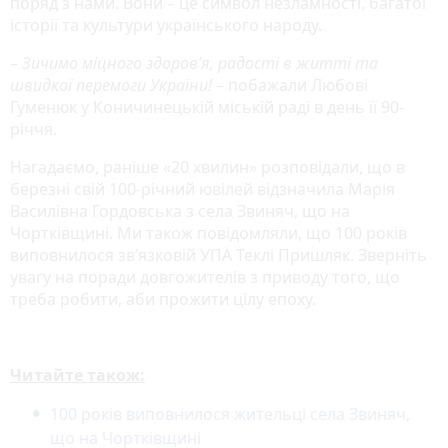
поряд з нами. Вони – це символ незламності, багатої
історії та культури українського народу.
–
Зичимо міцного здоров’я, радості в житті та
швидкої перемоги України!
– побажали Любові
Гуменюк у Коничинецькій міській раді в день її 90-
річчя.
Нагадаємо, раніше «20 хвилин» розповідали, що в
березні свій 100-річний ювілей відзначила Марія
Василівна Гордовська з села Звиняч, що на
Чортківщині. Ми також повідомляли, що 100 років
виповнилося зв’язковій УПА Теклі Пришляк. Зверніть
увагу на поради довгожителів з приводу того, що
треба робити, аби прожити цілу епоху.
Читайте також:
100 років виповнилося жительці села Звиняч,
що на Чортківщині