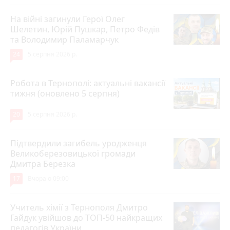
На війні загинули Герої Олег
Шелетин, Юрій Пушкар, Петро Федів
та Володимир Паламарчук
24
5 серпня 2026 р.
Робота в Тернополі: актуальні вакансії
тижня (оновлено 5 серпня)
20
5 серпня 2026 р.
Підтвердили загибель уродженця
Великоберезовицької громади
Дмитра Березка
17
Вчора о 09:00
Учитель хімії з Тернополя Дмитро
Гайдук увійшов до ТОП-50 найкращих
педагогів України