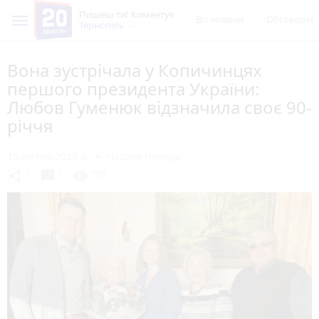
Пишеш ти! Коментує
Всі новини
Обговорен
Тернопіль
Вона зустрічала у Копичинцях
першого президента України:
Любов Гуменюк відзначила своє 90-
річчя
15 квітня 2023 р.
Наталя Чепець
chat_bubble
share
visibility
1
1
757