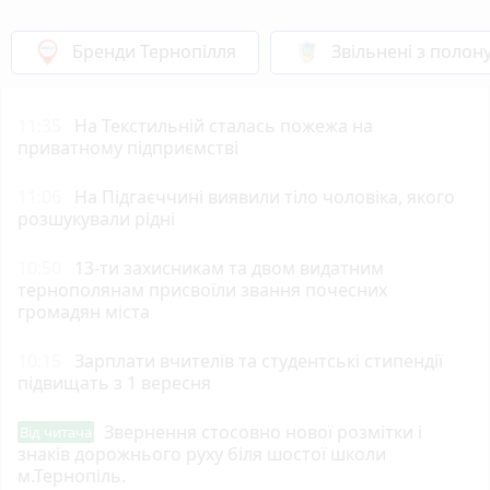
Бренди Тернопілля
Звільнені з полон
11:35
На Текстильній сталась пожежа на
приватному підприємстві
11:06
На Підгаєччині виявили тіло чоловіка, якого
розшукували рідні
10:50
13-ти захисникам та двом видатним
тернополянам присвоїли звання почесних
громадян міста
10:15
Зарплати вчителів та студентські стипендії
підвищать з 1 вересня
Звернення стосовно нової розмітки і
Від читача
знаків дорожнього руху біля шостої школи
м.Тернопіль.