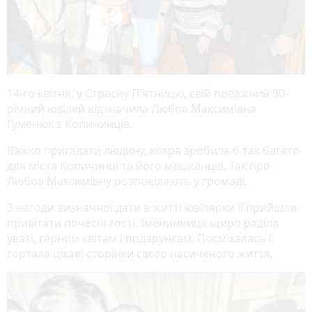
14-го квітня, у Страсну П’ятницю, свій поважний 90-
річний ювілей відзначила Любов Максимівна
Гуменюк з Копичинців.
Важко пригадати людину, котра зробила б так багато
для міста Копичинці та його мешканців. Так про
Любов Максимівну
розповідають
у громаді.
З нагоди визначної дати в житті ювілярки її прийшли
привітати почесні гості. Іменинниця щиро раділа
увазі, гарним квітам і подарункам. Посміхалась і
гортала цікаві сторінки свого насиченого життя.