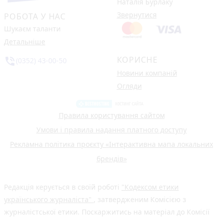
Наталія Бурлаку
Звернутися
РОБОТА У НАС
Шукаєм таланти
Детальніше
КОРИСНЕ
phone_in_talk
(0352) 43-00-50
Новини компаній
Огляди
Правила користування сайтом
Умови і правила надання платного доступу
Рекламна політика проєкту «Інтерактивна мапа локальних
брендів»
Редакція керується в своїй роботі
"Кодексом етики
українського журналіста"
, затвердженим Комісією з
журналістської етики. Поскаржитись на матеріал до Комісії