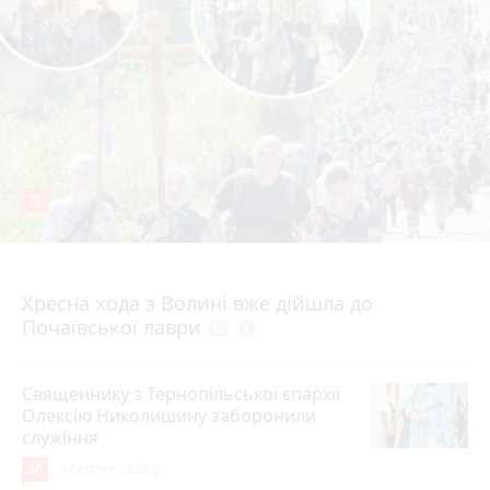
78
4 серпня 2026 р.
Хресна хода з Волині вже дійшла до
Почаївської лаври
photo_camera
play_circle_filled
Священнику з Тернопільської єпархії
Олексію Николишину заборонили
служіння
36
5 серпня 2026 р.