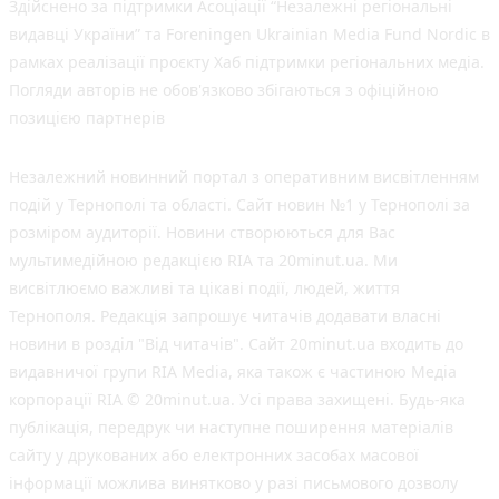
Здійснено за підтримки Асоціації “Незалежні регіональні
видавці України” та Foreningen Ukrainian Media Fund Nordic в
рамках реалізації проєкту Хаб підтримки регіональних медіа.
Погляди авторів не обов'язково збігаються з офіційною
позицією партнерів
Незалежний новинний портал з оперативним висвітленням
подій у Тернополі та області. Сайт новин №1 у Тернополі за
розміром аудиторії. Новини створюються для Вас
мультимедійною редакцією RIA та 20minut.ua. Ми
висвітлюємо важливі та цікаві події, людей, життя
Тернополя. Редакція запрошує читачів додавати власні
новини в розділ "Від читачів". Сайт 20minut.ua входить до
видавничої групи RIA Media, яка також є частиною Медіа
корпорації RIA © 20minut.ua. Усі права захищені. Будь-яка
публiкацiя, передрук чи наступне поширення матеріалів
сайту у друкованих або електронних засобах масової
інформації можлива винятково у разі письмового дозволу