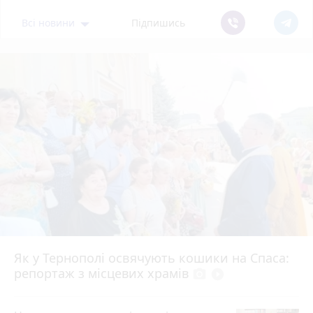
Всі новини
Підпишись
Як у Тернополі освячують кошики на Спаса:
репортаж з місцевих храмів
photo_camera
play_circle_filled