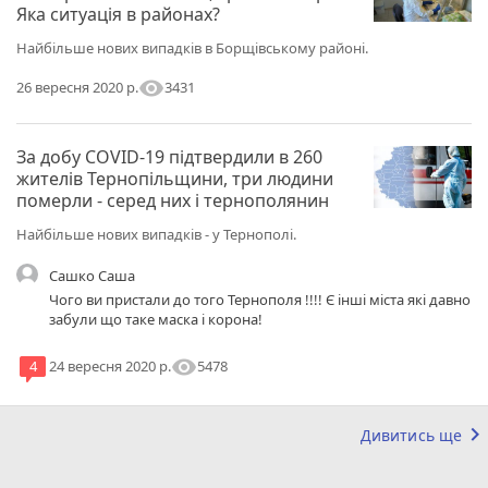
Яка ситуація в районах?
Найбільше нових випадків в Борщівському районі.
visibility
3431
26 вересня 2020 р.
За добу COVID-19 підтвердили в 260
жителів Тернопільщини, три людини
померли - серед них і тернополянин
Найбільше нових випадків - у Тернополі.
Сашко Саша
Чого ви пристали до того Тернополя !!!! Є інші міста які давно
забули що таке маска і корона!
visibility
5478
4
24 вересня 2020 р.
keyboard_arrow_right
Дивитись ще