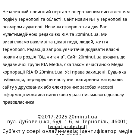
Незалежний новинний портал з оперативним висвітленням
подій у Тернополі та області. Сайт новин №1 у Тернополі за
розміром аудиторії. Новини створюються для Вас
мультимедійною редакцією RIA та 20minut.ua. Ми
висвітлюємо важливі та цікаві події, людей, життя
Тернополя. Редакція запрошує читачів додавати власні
новини в розділ "Від читачів". Сайт 20minut.ua входить до
видавничої групи RIA Media, яка також є частиною Медіа
корпорації RIA © 20minut.ua. Усі права захищені. Будь-яка
публiкацiя, передрук чи наступне поширення матеріалів
сайту у друкованих або електронних засобах масової
інформації можлива винятково у разі письмового дозволу
правовласника.
©2017-2025 20minut.ua
вул. Дубовецька, буд. 1-б, м. Тернопіль, 46001;
[email protected]
Cуб'єкт у сфері онлайн-медіа; ідентифікатор медіа