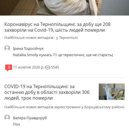
Коронавірус на Тернопільщині: за добу ще 208
захворіли на Covid-19, шість людей померли
Найбільше нових випадків - у Тернополі.
Ірина Тодосійчук
Nataliia Smoliy кумась 71 це тереотично, ще не старість(
visibility
5545
3
11 жовтня 2020 р.
COVID-19 на Тернопільщині: за
останню добу в області захворіли 306
людей, троє померли
Найбільше нових випадків зареєстровано у Борщівському районі.
Валєра Правдоруб
Пох