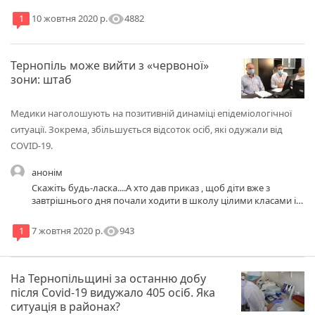
visibility
4882
1
10 жовтня 2020 р.
Тернопіль може вийти з «червоної»
зони: штаб
Медики наголошують на позитивній динаміці епідеміологічної
ситуації. Зокрема, збільшується відсоток осіб, які одужали від
COVID-19.
анонім
Скажіть будь-ласка....А хто дав приказ , щоб діти вже з
завтрішнього дня почали ходити в школу цілими класами і
кожен день?????Цеж карантин. Соціальна дистанція яка має
бути? Якщо в класах від 35 до 40 дітей....Хто буде відповідати
visibility
943
1
7 жовтня 2020 р.
за це?????
На Тернопільщині за останню добу
після Covid-19 видужало 405 осіб. Яка
ситуація в районах?