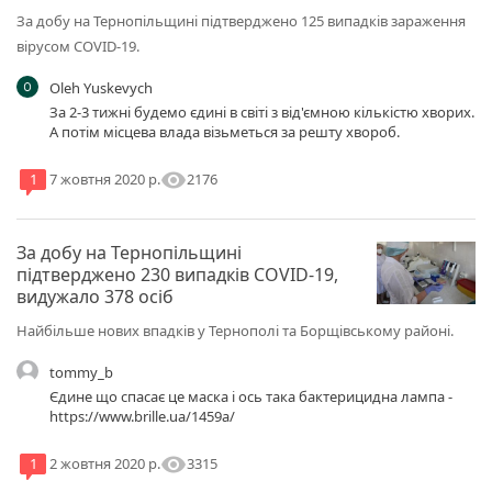
За добу на Тернопільщині підтверджено 125 випадків зараження
вірусом COVID-19.
Oleh Yuskevych
За 2-3 тижні будемо єдині в світі з від'ємною кількістю хворих.
А потім місцева влада візьметься за решту хвороб.
visibility
2176
1
7 жовтня 2020 р.
За добу на Тернопільщині
підтверджено 230 випадків COVID-19,
видужало 378 осіб
Найбільше нових впадків у Тернополі та Борщівському районі.
tommy_b
Єдине що спасає це маска і ось така бактерицидна лампа -
https://www.brille.ua/1459a/
visibility
3315
1
2 жовтня 2020 р.