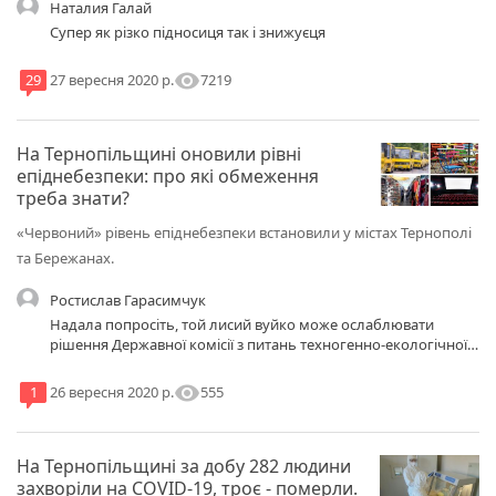
Наталия Галай
Супер як різко підносиця так і знижуєця
visibility
7219
29
27 вересня 2020 р.
На Тернопільщині оновили рівні
епіднебезпеки: про які обмеження
треба знати?
«Червоний» рівень епіднебезпеки встановили у містах Тернополі
та Бережанах.
Ростислав Гарасимчук
Надала попросіть, той лисий вуйко може ослаблювати
рішення Державної комісії з питань техногенно-екологічної
безпеки та надзвичайних ситуацій. Це не мер, а дибіл який
провів випускний день міста, та інші масові заходи!! Коли
visibility
555
1
26 вересня 2020 р.
його за це посадять?
На Тернопільщині за добу 282 людини
захворіли на COVID-19, троє - померли.