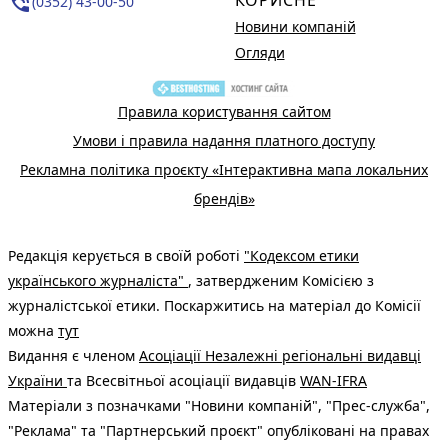
КОРИСНЕ
phone_in_talk
(0352) 43-00-50
Новини компаній
Огляди
Правила користування сайтом
Умови і правила надання платного доступу
Рекламна політика проєкту «Інтерактивна мапа локальних
брендів»
Редакція керується в своїй роботі
"Кодексом етики
українського журналіста"
, затвердженим Комісією з
журналістської етики. Поскаржитись на матеріал до Комісії
можна
тут
Видання є членом
Асоціації Незалежні регіональні видавці
України
та Всесвітньої асоціації видавців
WAN-IFRA
Матеріали з позначками "Новини компаній", "Прес-служба",
"Реклама" та "Партнерський проєкт" опубліковані на правах