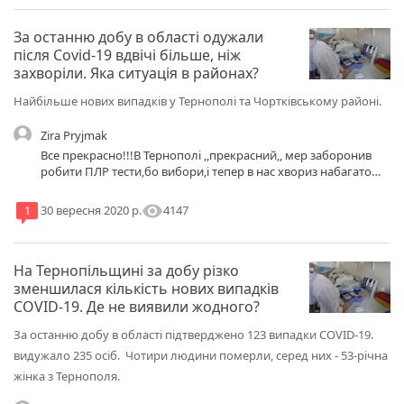
За останню добу в області одужали
після Covid-19 вдвічі більше, ніж
захворіли. Яка ситуація в районах?
Найбільше нових випадків у Тернополі та Чортківському районі.
Zira Pryjmak
Все прекрасно!!!В Тернополі ,,прекрасний,, мер заборонив
робити ПЛР тести,бо вибори,і тепер в нас хвориз набагато
менше,оферизм чистої води
visibility
4147
1
30 вересня 2020 р.
На Тернопільщині за добу різко
зменшилася кількість нових випадків
COVID-19. Де не виявили жодного?
За останню добу в області підтверджено 123 випадки COVID-19.
видужало 235 осіб. Чотири людини померли, серед них - 53-річна
жінка з Тернополя.