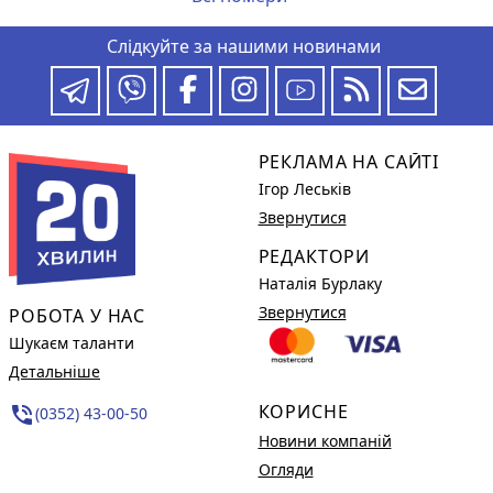
Слідкуйте за нашими новинами
РЕКЛАМА НА САЙТІ
Ігор Леськів
Звернутися
РЕДАКТОРИ
Наталія Бурлаку
Звернутися
РОБОТА У НАС
Шукаєм таланти
Детальніше
КОРИСНЕ
phone_in_talk
(0352) 43-00-50
Новини компаній
Огляди