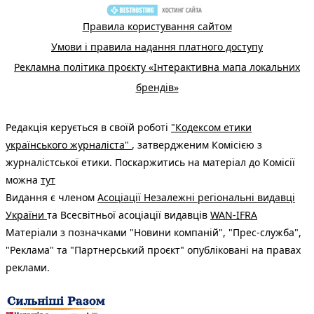
Правила користування сайтом
Умови і правила надання платного доступу
Рекламна політика проєкту «Інтерактивна мапа локальних
брендів»
Редакція керується в своїй роботі
"Кодексом етики
українського журналіста"
, затвердженим Комісією з
журналістської етики. Поскаржитись на матеріал до Комісії
можна
тут
Видання є членом
Асоціації Незалежні регіональні видавці
України
та Всесвітньої асоціації видавців
WAN-IFRA
Матеріали з позначками "Новини компаній", "Прес-служба",
"Реклама" та "Партнерський проєкт" опубліковані на правах
реклами.