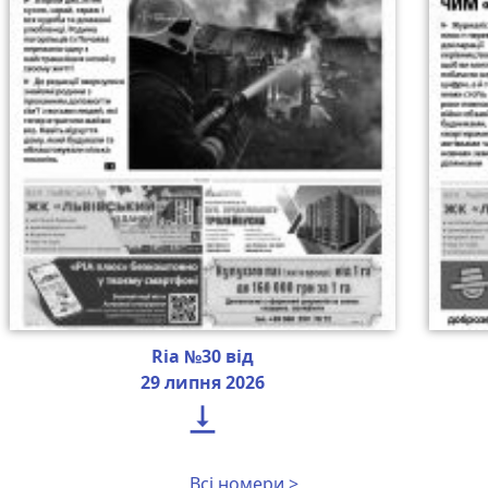
Ria №30 від
29 липня 2026

Всі номери >