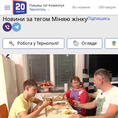
Пишеш ти! Коментує
Всі новини
Обговорен
Тернопіль
Новини за тегом Міняю жінку
Підпишись
Робота у Тернополі!
Огляди