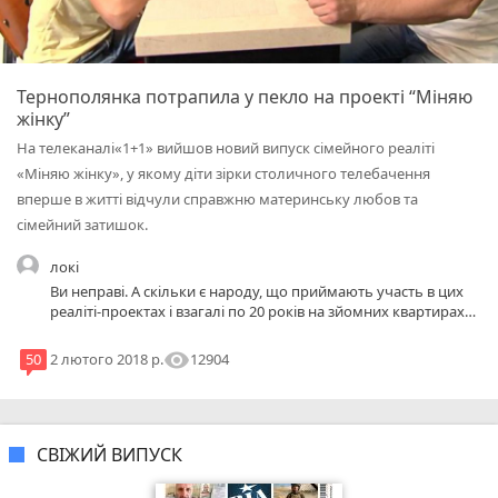
Тернополянка потрапила у пекло на проекті “Міняю
жінку”
На телеканалі«1+1» вийшов новий випуск сімейного реаліті
«Міняю жінку», у якому діти зірки столичного телебачення
вперше в житті відчули справжню материнську любов та
сімейний затишок.
локі
Ви неправі. А скільки є народу, що приймають участь в цих
реаліті-проектах і взагалі по 20 років на зйомних квартирах
живуть чи гуртожитках. В чому тут проблема? Чи десь є
написано, щохто проживає у зйомній квартирі, то участі в
visibility
12904
50
2 лютого 2018 р.
програмі брати не може?
СВІЖИЙ ВИПУСК