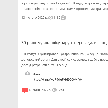
Хірург-ортопед Роман Гайда зі США вдруге приїхав у Тер
працює спільно з тернопільськими ортопедами-травма
visibility
photo_camera
1185
13 лютого 2025 р.
30-річному чоловіку вдруге пересадили серц
В Інституті серця провели ретрансплантацію серця. Чол
донорський орган. Для українських фахівців це був пер
досвід ретрансплантації серця.
Khan
https://t.me/+uP9dgFHd9200MjY0
visibility
1263
5
16 січня 2025 р.