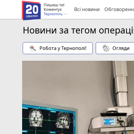
Пишеш ти!
Всі новини
Обговоренн
Коментує
Тернопіль
Новини за тегом операці
Робота у Тернополі!
Огляди