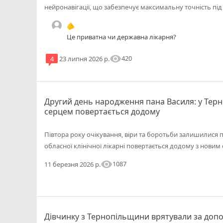
нейронавігації, що забезпечує максимальну точність під 
🫵
Це приватна чи державна лікарня?
visibility
420
4
23 липня 2026 р.
Другий день народження пана Василя: у Терн
серцем повертається додому
Півтора року очікування, віри та боротьби залишилися п
обласної клінічної лікарні повертається додому з новим
visibility
1087
11 березня 2026 р.
Дівчинку з Тернопільщини врятували за доп