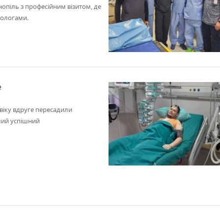
нопіль з професійним візитом, де
тологами.
е
овіку вдруге пересадили
ший успішний