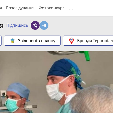
...
я
Розслідування
Фотоконкурс
я
Підпишись
Звільнені з полону
Бренди Тернопілл