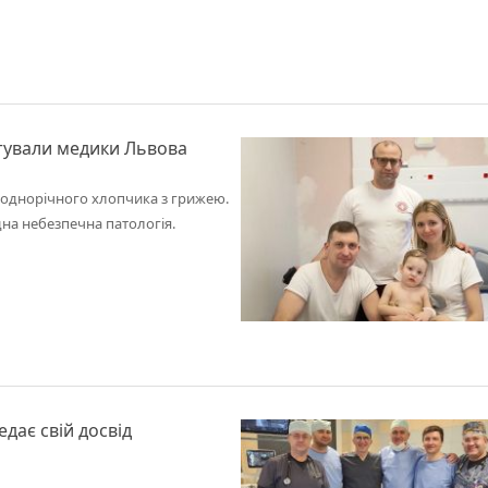
тували медики Львова
 однорічного хлопчика з грижею.
дна небезпечна патологія.
дає свій досвід