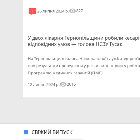
visibility
827
1
26 липня 2024 р.
У двох лікарня Тернопільщини робили кесарі
відповідних умов — голова НСЗУ Гусак
На Тернопільщині голова Національної служби здоров'я 
про результати проведення у регіоні моніторингу роботи
Програмою медичних гарантій (ПМГ).
visibility
2016
12 липня 2024 р.
СВІЖИЙ ВИПУСК