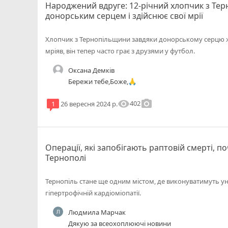
Народжений вдруге: 12-річний хлопчик з Тер
донорським серцем і здійснює свої мрії
Хлопчик з Тернопільщини завдяки донорському серцю жив
мріяв, він тепер часто грає з друзями у футбол.
Оксана Демків
Бережи тебе,Боже,🙏
visibility
photo_camera
402
1
26 вересня 2024 р.
Операції, які запобігають раптовій смерті, 
Тернополі
Тернопіль стане ще одним містом, де виконуватимуть уні
гіпертрофічній кардіоміопатії.
Людмила Марчак
Дякую за всеохоплюючі новини