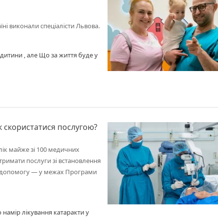
ні виконали спеціалісти Львова.
дитини , але Що за життя буде у
к скористатися послугою?
лік майже зі 100 медичних
отримати послуги зі встановлення
 допомогу — у межах Програми
 намір лікування катаракти у