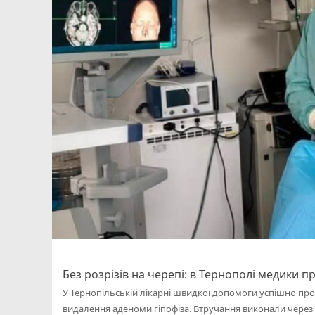
Без розрізів на черепі: в Тернополі медики п
У Тернопільській лікарні швидкої допомоги успішно про
видалення аденоми гіпофіза. Втручання виконали через п