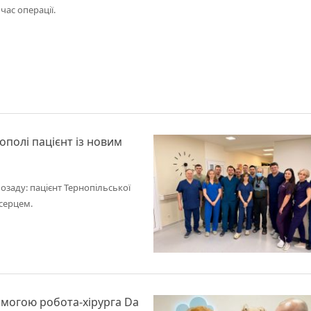
час операції.
ополі пацієнт із новим
озаду: пацієнт Тернопільської
 серцем.
омогою робота-хірурга Da