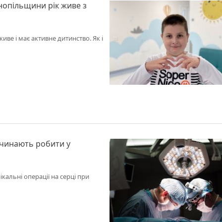
нопільщини рік живе з
е і має активне дитинство. Як і
починають робити у
кальні операції на серці при