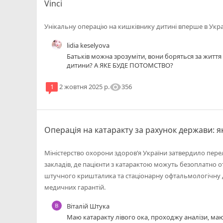
Vinci
Унікальну операцію на кишківнику дитині вперше в Украї
lidia keselyova
Батьків можна зрозуміти, вони боряться за життя 
дитини? А ЯКЕ БУДЕ ПОТОМСТВО?
visibility
356
1
2 жовтня 2025 р.
Операція на катаракту за рахунок держави: я
Міністерство охорони здоров’я України затвердило пере
закладів, де пацієнти з катарактою можуть безоплатно 
штучного кришталика та стаціонарну офтальмологічну
медичних гарантій.
Віталій Штука
Маю катаракту лівого ока, проходжу аналізи, маю