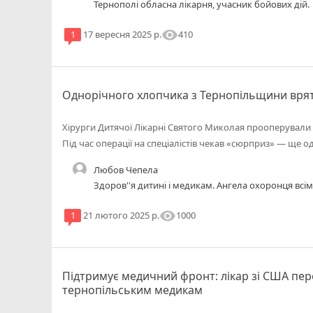
Тернополі обласна лікарня, учасник бойових дій.
visibility
410
1
17 вересня 2025 р.
Однорічного хлопчика з Тернопільщини вря
Хірурги Дитячої Лікарні Святого Миколая прооперували
Під час операції на спеціалістів чекав «сюрприз» — ще о
Любов Чепела
Здоров''я дитині і медикам. Ангела охоронця всім
visibility
1000
1
21 лютого 2025 р.
Підтримує медичний фронт: лікар зі США пере
тернопільським медикам