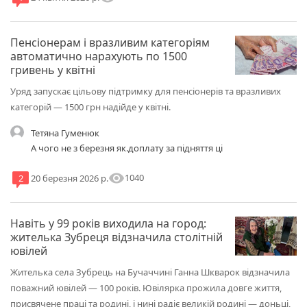
Пенсіонерам і вразливим категоріям
автоматично нарахують по 1500
гривень у квітні
Уряд запускає цільову підтримку для пенсіонерів та вразливих
категорій — 1500 грн надійде у квітні.
Тетяна Гуменюк
А чого не з березня як.доплату за підняття ці
visibility
1040
2
20 березня 2026 р.
Навіть у 99 років виходила на город:
жителька Зубреця відзначила столітній
ювілей
Жителька села Зубрець на Бучаччині Ганна Шкварок відзначила
поважний ювілей — 100 років. Ювілярка прожила довге життя,
присвячене праці та родині, і нині радіє великій родині — доньці,