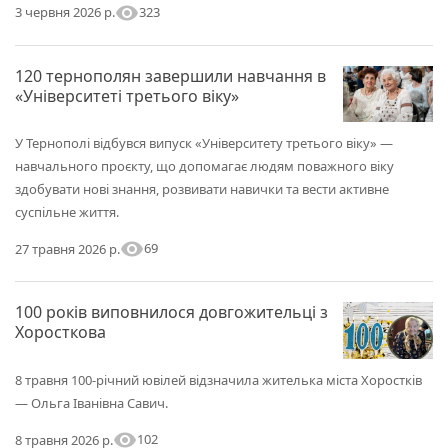
visibility
323
3 червня 2026 р.
120 тернополян завершили навчання в
«Університеті третього віку»
У Тернополі відбувся випуск «Університету третього віку» —
навчального проєкту, що допомагає людям поважного віку
здобувати нові знання, розвивати навички та вести активне
суспільне життя.
visibility
69
27 травня 2026 р.
100 років виповнилося довгожительці з
Хоросткова
8 травня 100-річний ювілей відзначила жителька міста Хоростків
— Ольга Іванівна Савич.
visibility
102
8 травня 2026 р.