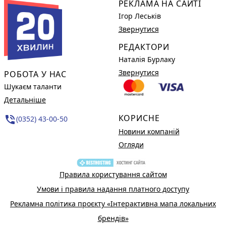
РЕКЛАМА НА САЙТІ
Ігор Леськів
Звернутися
РЕДАКТОРИ
Наталія Бурлаку
Звернутися
РОБОТА У НАС
Шукаєм таланти
Детальніше
КОРИСНЕ
phone_in_talk
(0352) 43-00-50
Новини компаній
Огляди
Правила користування сайтом
Умови і правила надання платного доступу
Рекламна політика проєкту «Інтерактивна мапа локальних
брендів»