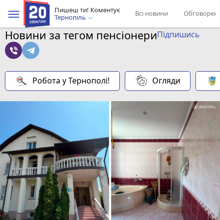
Пишеш ти! Коментує
Всі новини
Обговорен
Тернопіль
Новини за тегом пенсіонери
Підпишись
Робота у Тернополі!
Огляди