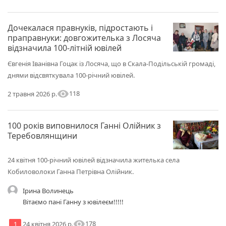
Дочекалася правнуків, підростають і
праправнуки: довгожителька з Лосяча
відзначила 100-літній ювілей
Євгенія Іванівна Гоцак із Лосяча, що в Скала-Подільській громаді,
днями відсвяткувала 100-річний ювілей.
visibility
118
2 травня 2026 р.
100 років виповнилося Ганні Олійник з
Теребовлянщини
24 квітня 100-річний ювілей відзначила жителька села
Кобиловолоки Ганна Петрівна Олійник.
Ірина Волинець
Вітаємо пані Ганну з ювілеєм!!!!!
visibility
178
1
24 квітня 2026 р.