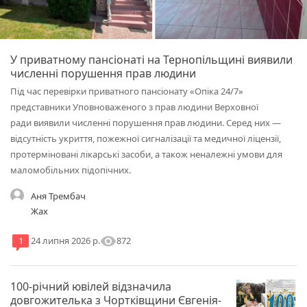
У приватному пансіонаті на Тернопільщині виявили
численні порушення прав людини
Під час перевірки приватного пансіонату «Опіка 24/7»
представники Уповноваженого з прав людини Верховної
ради виявили численні порушення прав людини. Серед них —
відсутність укриття, пожежної сигналізації та медичної ліцензії,
протерміновані лікарські засоби, а також неналежні умови для
маломобільних підопічних.
Аня Трембач
Жах
visibility
872
1
24 липня 2026 р.
100-річний ювілей відзначила
довгожителька з Чортківщини Євгенія-