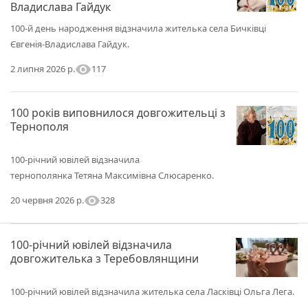
Владислава Гайдук
100-й день народження відзначила жителька села Бичківці
Євгенія-Владислава Гайдук.
visibility
117
2 липня 2026 р.
100 років виповнилося довгожительці з
Тернополя
100-річний ювілей відзначила
тернополянка Тетяна Максимівна Слюсаренко.
visibility
328
20 червня 2026 р.
100-річний ювілей відзначила
довгожителька з Теребовлянщини
100-річний ювілей відзначила жителька села Ласківці Ольга Лега.