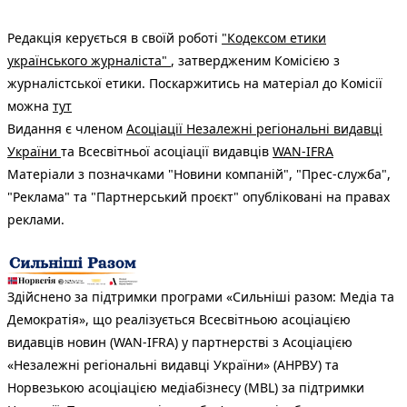
Редакція керується в своїй роботі
"Кодексом етики
українського журналіста"
, затвердженим Комісією з
журналістської етики. Поскаржитись на матеріал до Комісії
можна
тут
Видання є членом
Асоціації Незалежні регіональні видавці
України
та Всесвітньої асоціації видавців
WAN-IFRA
Матеріали з позначками "Новини компаній", "Прес-служба",
"Реклама" та "Партнерський проєкт" опубліковані на правах
реклами.
Здійснено за підтримки програми «Сильніші разом: Медіа та
Демократія», що реалізується Всесвітньою асоціацією
видавців новин (WAN-IFRA) у партнерстві з Асоціацією
«Незалежні регіональні видавці України» (АНРВУ) та
Норвезькою асоціацією медіабізнесу (MBL) за підтримки