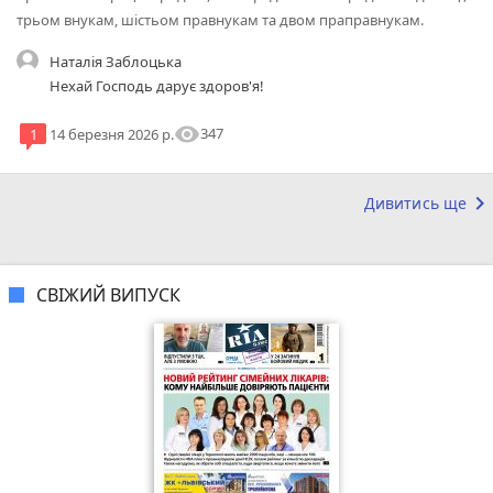
трьом внукам, шістьом правнукам та двом праправнукам.
Наталія Заблоцька
Нехай Господь дарує здоров'я!
visibility
347
1
14 березня 2026 р.
keyboard_arrow_right
Дивитись ще
СВІЖИЙ ВИПУСК