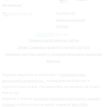
Детальніше
КОРИСНЕ
phone_in_talk
(0352) 43-00-50
Новини компаній
Огляди
Правила користування сайтом
Умови і правила надання платного доступу
Рекламна політика проєкту «Інтерактивна мапа локальних
брендів»
Редакція керується в своїй роботі
"Кодексом етики
українського журналіста"
, затвердженим Комісією з
журналістської етики. Поскаржитись на матеріал до Комісії
можна
тут
Видання є членом
Асоціації Незалежні регіональні видавці
України
та Всесвітньої асоціації видавців
WAN-IFRA