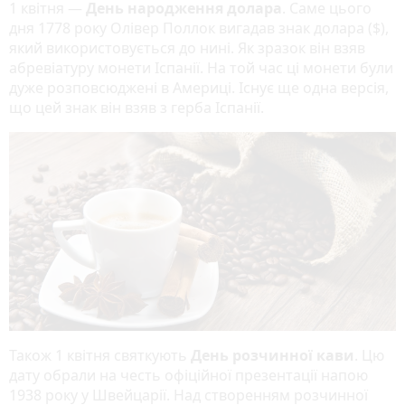
1 квітня —
День народження долара
. Саме цього
дня 1778 року Олівер Поллок вигадав знак долара ($),
який використовується до нині. Як зразок він взяв
абревіатуру монети Іспанії. На той час ці монети були
дуже розповсюджені в Америці. Існує ще одна версія,
що цей знак він взяв з герба Іспанії.
Також 1 квітня святкують
День розчинної кави
. Цю
дату обрали на честь офіційної презентації напою
1938 року у Швейцарії. Над створенням розчинної