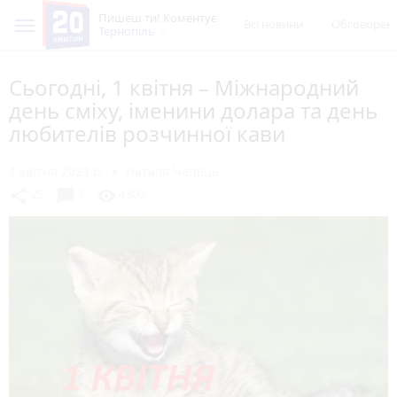
Пишеш ти! Коментує
Всі новини
Обговорен
Тернопіль
Сьогодні, 1 квітня – Міжнародний
день сміху, іменини долара та день
любителів розчинної кави
1 квітня 2023 р.
Наталя Чепець
chat_bubble
share
visibility
25
3
4300