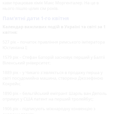
кави працював хімік Макс Моргенталер. На це в
нього пішло цілих сім років.
Пам’ятні дати 1-го квітня
Календар важливих подій в Україні та світі за 1
квітня:
527 рік – початок правління римського імператора
Юстиніана І;
1579 рік – Стефан Баторій засновує перший у Балтії
Віленський університет;
1889 рік – у Чикаго з'являється в продажу перша у
світі посудомийна машина, створена Джозефіною
Кокрейн;
1890 рік – бельгійський емігрант Шарль ван Деполь
отримує у США патент на перший тролейбус;
1906 рік – підписують міжнародну конвенцію з