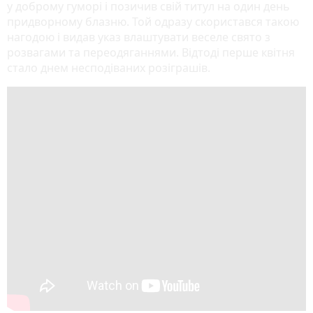
у доброму гуморі і позичив свій титул на один день
придворному блазню. Той одразу скористався такою
нагодою і видав указ влаштувати веселе свято з
розвагами та переодяганнями. Відтоді перше квітня
стало днем несподіваних розіграшів.