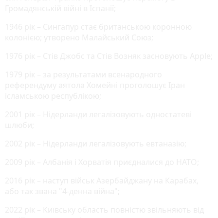
Громадянській війні в Іспанії;
1946 рік – Сингапур стає британською коронною
колонією; утворено Малайський Союз;
1976 рік – Стів Джобс та Стів Возняк засновують Apple;
1979 рік – за результатами всенародного
референдуму аятола Хомейні проголошує Іран
ісламською республікою;
2001 рік – Нідерланди легалізовують одностатеві
шлюби;
2002 рік – Нідерланди легалізовують евтаназію;
2009 рік – Албанія і Хорватія приєдналися до НАТО;
2016 рік – наступ військ Азербайджану на Карабах,
або так звана "4-денна війна";
2022 рік – Київську область повністю звільняють від