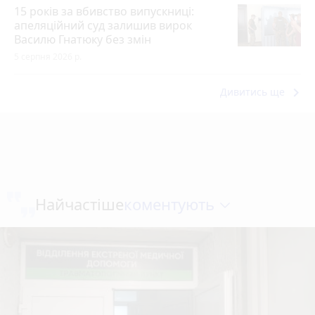
15 років за вбивство випускниці:
апеляційний суд залишив вирок
Василю Гнатюку без змін
5 серпня 2026 р.
keyboard_arrow_right
Дивитись ще
коментують
Найчастіше