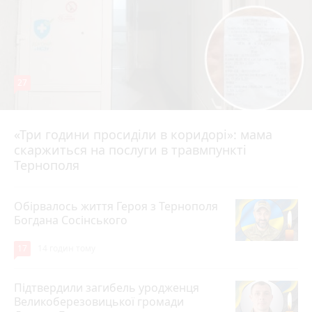
27
«Три години просиділи в коридорі»: мама
10 годин тому
скаржиться на послуги в травмпункті
Тернополя
Обірвалось життя Героя з Тернополя
Богдана Сосінського
17
14 годин тому
Підтвердили загибель уродженця
Великоберезовицької громади