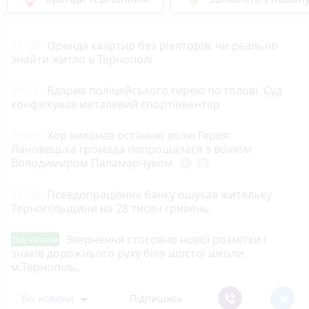
21:00
Оренда квартир без ріелторів: чи реально
знайти житло в Тернополі
20:03
Вдарив поліцейського гирею по голові. Суд
конфіскував металевий спортінвентар
19:00
Хор виконав останню волю Героя:
Лановецька громада попрощалася з воїном
Володимиром Паламарчуком
play_circle_filled
photo_camera
18:00
Псевдопрацівник банку ошукав жительку
Тернопільщини на 28 тисяч гривень
Звернення стосовно нової розмітки і
Від читача
знаків дорожнього руху біля шостої школи
м.Тернопіль.
Всі новини
Підпишись