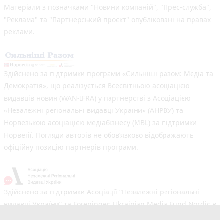
Матеріали з позначками "Новини компаній", "Прес-служба",
"Реклама" та "Партнерський проєкт" опубліковані на правах
реклами.
Здійснено за підтримки програми «Сильніші разом: Медіа та
Демократія», що реалізується Всесвітньою асоціацією
видавців новин (WAN-IFRA) у партнерстві з Асоціацією
«Незалежні регіональні видавці України» (АНРВУ) та
Норвезькою асоціацією медіабізнесу (MBL) за підтримки
Норвегії. Погляди авторів не обов’язково відображають
офіційну позицію партнерів програми.
Здійснено за підтримки Асоціації “Незалежні регіональні
видавці України” та Foreningen Ukrainian Media Fund Nordic в
рамках реалізації проєкту Хаб підтримки регіональних медіа.