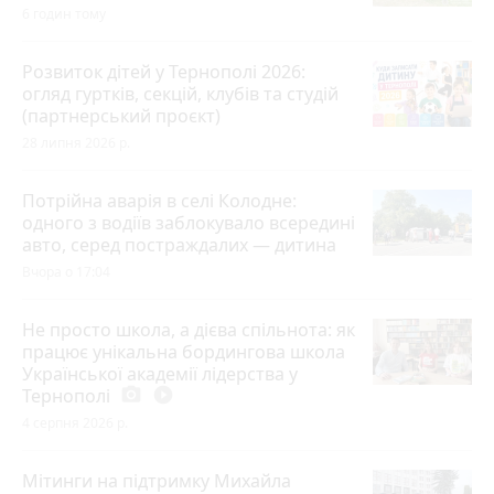
6 годин тому
Розвиток дітей у Тернополі 2026:
огляд гуртків, секцій, клубів та студій
(партнерський проєкт)
28 липня 2026 р.
Потрійна аварія в селі Колодне:
одного з водіїв заблокувало всередині
авто, серед постраждалих — дитина
Вчора о 17:04
Не просто школа, а дієва спільнота: як
працює унікальна бордингова школа
Української академії лідерства у
Тернополі
photo_camera
play_circle_filled
4 серпня 2026 р.
Мітинги на підтримку Михайла