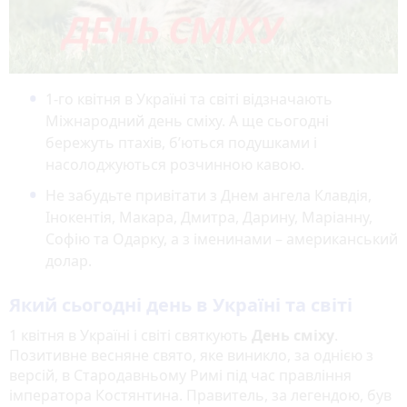
1-го квітня в Україні та світі відзначають
Міжнародний день сміху. А ще сьогодні
бережуть птахів, б’ються подушками і
насолоджуються розчинною кавою.
Не забудьте привітати з Днем ангела Клавдія,
Інокентія, Макара, Дмитра, Дарину, Маріанну,
Софію та Одарку, а з іменинами – американський
долар.
Який сьогодні день в Україні та світі
1 квітня в Україні і світі святкують
День сміху
.
Позитивне весняне свято, яке виникло, за однією з
версій, в Стародавньому Римі під час правління
імператора Костянтина. Правитель, за легендою, був