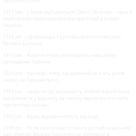
охорони птахів;
1917 рік – у Києві відбувається Свято Свободи – одна з
найбільших національних маніфестацій в історії
України;
1918 рік – сформовані Королівські повітряні сили
Великої Британії;
1919 рік – Асканію-Нову оголошують народним
заповідним парком;
1924 рік – Адольф Гітлер засуджений на п'ять років
неволі за Пивний путч;
1933 рік – нацисти організовують бойкот єврейських
підприємств у відплату за «змову євреїв усього світу
проти Німеччини»;
1937 рік – Бірму відокремлюють від Індії;
1939 рік – після капітуляції останніх республіканських
сил генерал Франко проголошує перемогу в