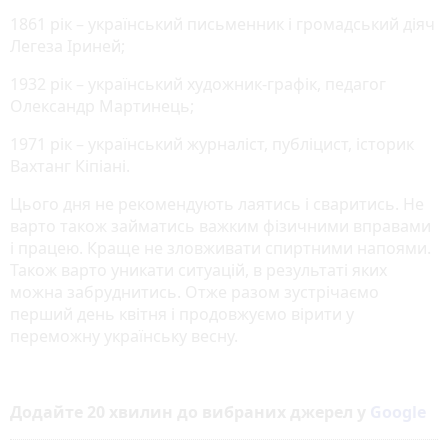
1861 рік – український письменник і громадський діяч
Легеза Іриней;
1932 рік – український художник-графік, педагог
Олександр Мартинець;
1971 рік – український журналіст, публіцист, історик
Вахтанг Кіпіані.
Цього дня не рекомендують лаятись і сваритись. Не
варто також займатись важким фізичними вправами
і працею. Краще не зловживати спиртними напоями.
Також варто уникати ситуацій, в результаті яких
можна забруднитись. Отже разом зустрічаємо
перший день квітня і продовжуємо вірити у
переможну українську весну.
Додайте 20 хвилин до вибраних джерел у
Google