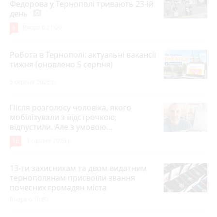
Федорова у Тернополі тривають 23-ій
день
photo_camera
6
Вчора о 21:00
Робота в Тернополі: актуальні вакансії
тижня (оновлено 5 серпня)
5 серпня 2026 р.
Після розголосу чоловіка, якого
мобілізували з відстрочкою,
відпустили. Але з умовою…
16
3 серпня 2026 р.
13-ти захисникам та двом видатним
тернополянам присвоїли звання
почесних громадян міста
Вчора о 10:50