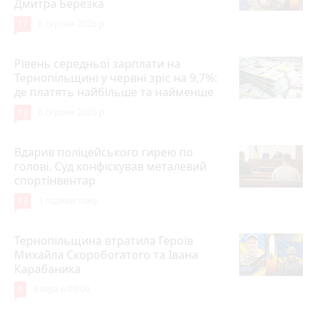
Дмитра Березка
17
6 серпня 2026 р.
Рівень середньої зарплати на
Тернопільщині у червні зріс на 9,7%:
де платять найбільше та найменше
13
6 серпня 2026 р.
Вдарив поліцейського гирею по
голові. Суд конфіскував металевий
спортінвентар
13
3 години тому
Тернопільщина втратила Героїв
Михайла Скоробогатого та Івана
Карабаника
9
Вчора о 09:00