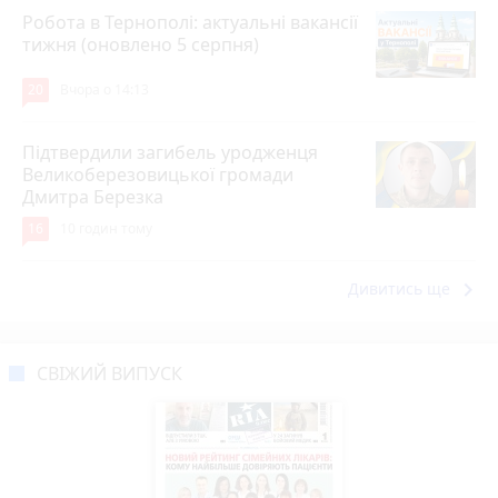
Робота в Тернополі: актуальні вакансії
тижня (оновлено 5 серпня)
20
Вчора о 14:13
Підтвердили загибель уродженця
Великоберезовицької громади
Дмитра Березка
16
10 годин тому
keyboard_arrow_right
Дивитись ще
СВІЖИЙ ВИПУСК