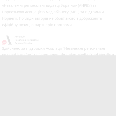
«Незалежні регіональні видавці України» (АНРВУ) та
Норвезькою асоціацією медіабізнесу (MBL) за підтримки
Норвегії. Погляди авторів не обов’язково відображають
офіційну позицію партнерів програми.
Здійснено за підтримки Асоціації “Незалежні регіональні
видавці України” та Foreningen Ukrainian Media Fund Nordic в
рамках реалізації проєкту Хаб підтримки регіональних медіа.
Погляди авторів не обов'язково збігаються з офіційною
позицією партнерів
Незалежний новинний портал з оперативним висвітленням
подій у Тернополі та області. Сайт новин №1 у Тернополі за
розміром аудиторії. Новини створюються для Вас
мультимедійною редакцією RIA та 20minut.ua. Ми
висвітлюємо важливі та цікаві події, людей, життя