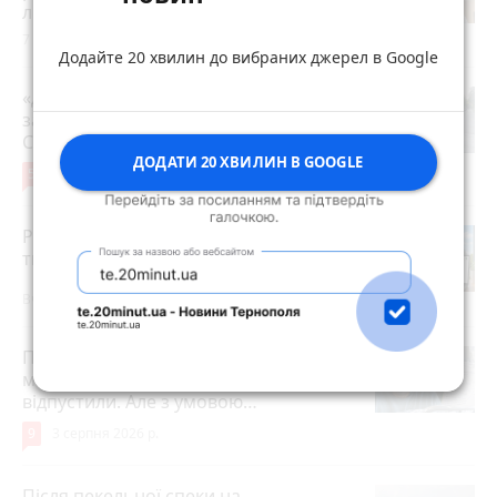
лікар
7 годин тому
Додайте 20 хвилин до вибраних джерел в Google
«Дорогу зробили, і на тому все»: чи
задоволені мешканці ремонтом на
Стуса, 2
ДОДАТИ 20 ХВИЛИН В GOOGLE
5
4 серпня 2026 р.
Робота в Тернополі: актуальні вакансії
тижня (оновлено 5 серпня)
Вчора о 14:13
Після розголосу чоловіка, якого
мобілізували з відстрочкою,
відпустили. Але з умовою…
9
3 серпня 2026 р.
Після пекельної спеки на