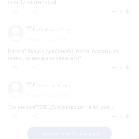
лиш би дерти гроші.
reply
share
remove
add
0
Ковбасюк Петро
16 листопада 2023 р.
Нафіга? Якщо є довбойоби, готові платити за
понти, то нахєра їм заважати?
reply
share
remove
add
0
Yaroslav Pelekh
15 листопада 2023 р.
"Змінилися"???!!!...Дикунство,ріст в 4-5 раз...
reply
share
remove
add
0
Дивитись ще 2 відповідей