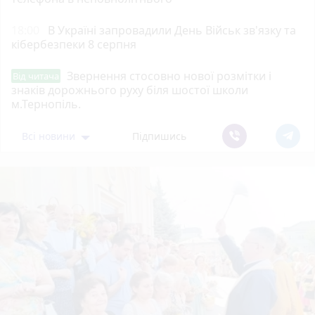
18:00
В Україні запровадили День Військ зв'язку та
кібербезпеки 8 серпня
Звернення стосовно нової розмітки і
Від читача
знаків дорожнього руху біля шостої школи
м.Тернопіль.
Всі новини
Підпишись