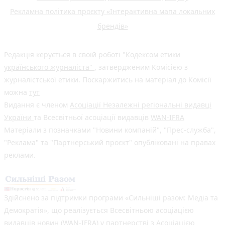
Рекламна політика проєкту «Інтерактивна мапа локальних
брендів»
Редакція керується в своїй роботі
"Кодексом етики
українського журналіста"
, затвердженим Комісією з
журналістської етики. Поскаржитись на матеріал до Комісії
можна
тут
Видання є членом
Асоціації Незалежні регіональні видавці
України
та Всесвітньої асоціації видавців
WAN-IFRA
Матеріали з позначками "Новини компаній", "Прес-служба",
"Реклама" та "Партнерський проєкт" опубліковані на правах
реклами.
Здійснено за підтримки програми «Сильніші разом: Медіа та
Демократія», що реалізується Всесвітньою асоціацією
видавців новин (WAN-IFRA) у партнерстві з Асоціацією