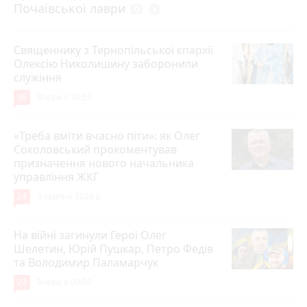
Почаївської лаври
photo_camera
play_circle_filled
Священнику з Тернопільської єпархії
Олексію Николишину заборонили
служіння
36
Вчора о 10:53
«Треба вміти вчасно піти»: як Олег
Соколовський прокоментував
призначення нового начальника
управління ЖКГ
24
3 серпня 2026 р.
На війні загинули Герої Олег
Шелетин, Юрій Пушкар, Петро Федів
та Володимир Паламарчук
23
Вчора о 09:00