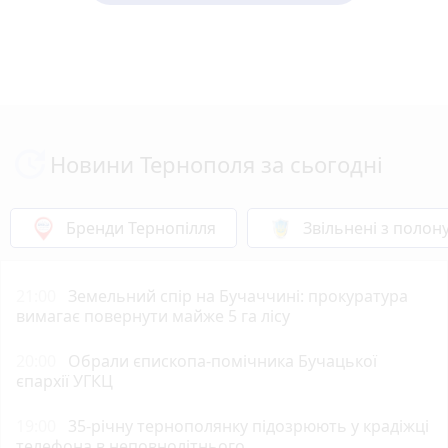
Новини Тернополя за сьогодні
Бренди Тернопілля
Звільнені з полон
21:00
Земельний спір на Бучаччині: прокуратура
вимагає повернути майже 5 га лісу
20:00
Обрали єпископа-помічника Бучацької
єпархії УГКЦ
19:00
35-річну тернополянку підозрюють у крадіжці
телефона в неповнолітнього