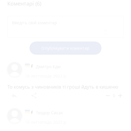
Коментарі (6)
Опублікувати коментар
Дмитро Кдм
18 листопада 2023 р.
То комусь з чиновників ті гроші йдуть в кишеню
reply
share
remove
add
0
Теодор Сисак
16 листопада 2023 р.