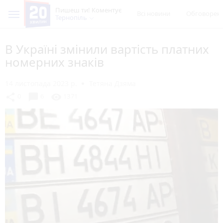
Пишеш ти! Коментує
Всі новини
Обговорен
Тернопіль
В Україні змінили вартість платних
номерних знаків
14 листопада 2023 р.
Тетяна Дзяма
chat_bubble
share
visibility
0
6
1371