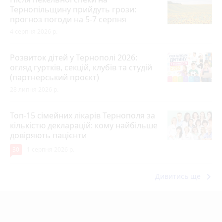
Тернопільщину прийдуть грози:
прогноз погоди на 5-7 серпня
4 серпня 2026 р.
Розвиток дітей у Тернополі 2026:
огляд гуртків, секцій, клубів та студій
(партнерський проєкт)
28 липня 2026 р.
Топ-15 сімейних лікарів Тернополя за
кількістю декларацій: кому найбільше
довіряють пацієнти
30
1 серпня 2026 р.
keyboard_arrow_right
Дивитись ще