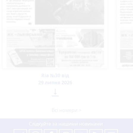
Ria №30 від
29 липня 2026

Всі номери >
Слідкуйте за нашими новинами