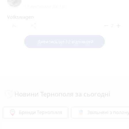
19 листопада 2021 р.
Volkswagen
reply
share
remove
add
2
Дивитись ще 12 відповідей
Новини Тернополя за сьогодні
Бренди Тернопілля
Звільнені з полон