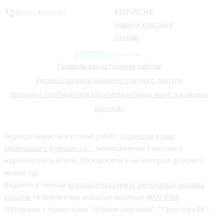
КОРИСНЕ
phone_in_talk
(0352) 43-00-50
Новини компаній
Огляди
Правила користування сайтом
Умови і правила надання платного доступу
Рекламна політика проєкту «Інтерактивна мапа локальних
брендів»
Редакція керується в своїй роботі
"Кодексом етики
українського журналіста"
, затвердженим Комісією з
журналістської етики. Поскаржитись на матеріал до Комісії
можна
тут
Видання є членом
Асоціації Незалежні регіональні видавці
України
та Всесвітньої асоціації видавців
WAN-IFRA
Матеріали з позначками "Новини компаній", "Прес-служба",