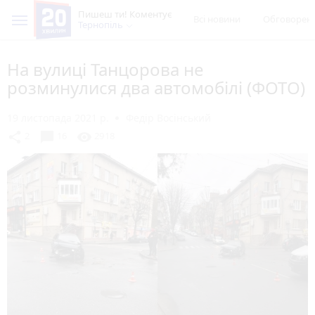
Пишеш ти! Коментує
Всі новини
Обговорен
Тернопіль
На вулиці Танцорова не
розминулися два автомобілі (ФОТО)
19 листопада 2021 р.
Федір Восінський
chat_bubble
share
visibility
2
16
2918