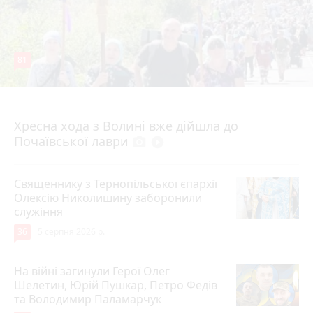
81
4 серпня 2026 р.
Хресна хода з Волині вже дійшла до
Почаївської лаври
photo_camera
play_circle_filled
Священнику з Тернопільської єпархії
Олексію Николишину заборонили
служіння
36
5 серпня 2026 р.
На війні загинули Герої Олег
Шелетин, Юрій Пушкар, Петро Федів
та Володимир Паламарчук