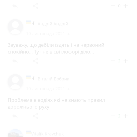
reply
share
remove
add
0
Андрій Андрій
19 листопада 2021 р.
Зауважу, що дебіли їздять і на червоний
спокійно... Тут не в світлофорі діло...
reply
share
remove
add
2
Віталій Бобрик
19 листопада 2021 р.
Проблема в водіях які не знають правил
дорожнього руху
reply
share
remove
add
2
Vitalik Kravchuk