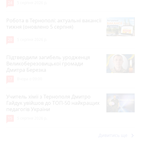
24
5 серпня 2026 р.
Робота в Тернополі: актуальні вакансії
тижня (оновлено 5 серпня)
20
5 серпня 2026 р.
Підтвердили загибель уродженця
Великоберезовицької громади
Дмитра Березка
17
Вчора о 09:00
Учитель хімії з Тернополя Дмитро
Гайдук увійшов до ТОП-50 найкращих
педагогів України
15
5 серпня 2026 р.
keyboard_arrow_right
Дивитись ще