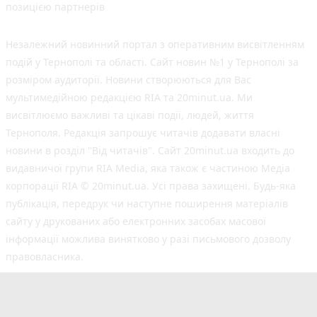
позицією партнерів
Незалежний новинний портал з оперативним висвітленням
подій у Тернополі та області. Сайт новин №1 у Тернополі за
розміром аудиторії. Новини створюються для Вас
мультимедійною редакцією RIA та 20minut.ua. Ми
висвітлюємо важливі та цікаві події, людей, життя
Тернополя. Редакція запрошує читачів додавати власні
новини в розділ "Від читачів". Сайт 20minut.ua входить до
видавничої групи RIA Media, яка також є частиною Медіа
корпорації RIA © 20minut.ua. Усі права захищені. Будь-яка
публiкацiя, передрук чи наступне поширення матеріалів
сайту у друкованих або електронних засобах масової
інформації можлива винятково у разі письмового дозволу
правовласника.
©2017-2025 20minut.ua
вул. Дубовецька, буд. 1-б, м. Тернопіль, 46001;
[email protected]