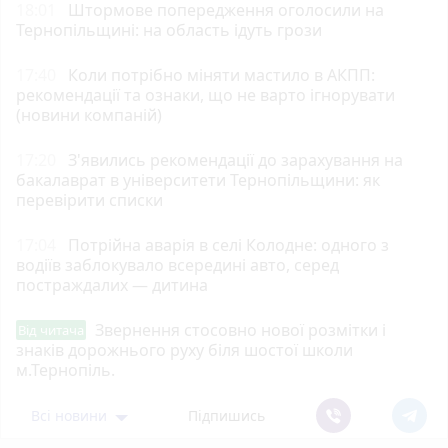
18:01
Штормове попередження оголосили на
Тернопільщині: на область ідуть грози
17:40
Коли потрібно міняти мастило в АКПП:
рекомендації та ознаки, що не варто ігнорувати
(новини компаній)
17:20
З'явились рекомендації до зарахування на
бакалаврат в університети Тернопільщини: як
перевірити списки
17:04
Потрійна аварія в селі Колодне: одного з
водіїв заблокувало всередині авто, серед
постраждалих — дитина
Звернення стосовно нової розмітки і
Від читача
знаків дорожнього руху біля шостої школи
м.Тернопіль.
Всі новини
Підпишись