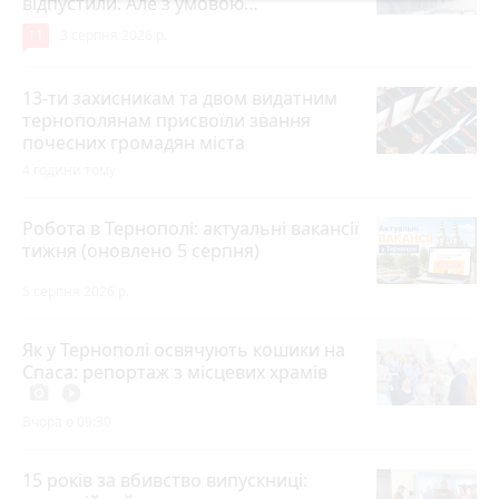
відпустили. Але з умовою…
11
3 серпня 2026 р.
13-ти захисникам та двом видатним
тернополянам присвоїли звання
почесних громадян міста
4 години тому
Робота в Тернополі: актуальні вакансії
тижня (оновлено 5 серпня)
5 серпня 2026 р.
Як у Тернополі освячують кошики на
Спаса: репортаж з місцевих храмів
photo_camera
play_circle_filled
Вчора о 09:30
15 років за вбивство випускниці: