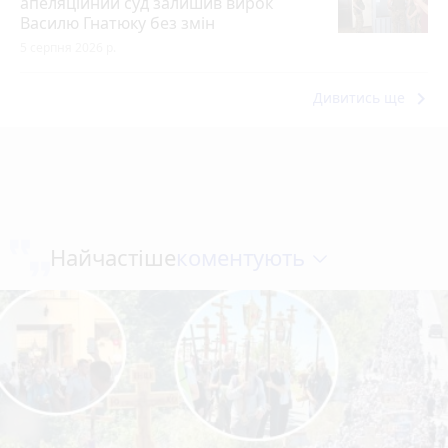
апеляційний суд залишив вирок
Василю Гнатюку без змін
5 серпня 2026 р.
keyboard_arrow_right
Дивитись ще
коментують
Найчастіше