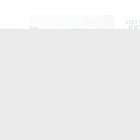
Тернополя
кому
цієнти
Після пекельної спеки на
Розвито
Тернопільщину прийдуть грози:
огляд гу
прогноз погоди на 5-7 серпня
студій 
Найчастіше
коменту