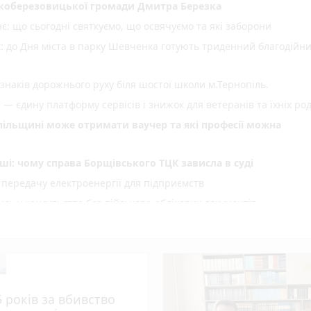
коберезовицької громади Дмитра Березка
: що сьогодні святкуємо, що освячуємо та які заборони
: до Дня міста в парку Шевченка готують триденний благодійн
 знаків дорожнього руху біля шостої школи м.Тернопіль.
 — єдину платформу сервісів і знижок для ветеранів та їхніх ро
опільщині може отримати ваучер та які професії можна
ші: чому справа Борщівського ТЦК зависла в суді
 передачу електроенергії для підприємств
сь у консульства без військово-облікових документів
яційний суд залишив вирок Василю Гнатюку без змін
нію озимих під урожай 2027 року (новини компаній)
али потерпілого з понівеченого авто
photo_camera
лейбусів
5 років за вбивство
День Народження: вітають усім фейсбуком, пишіть побажання і