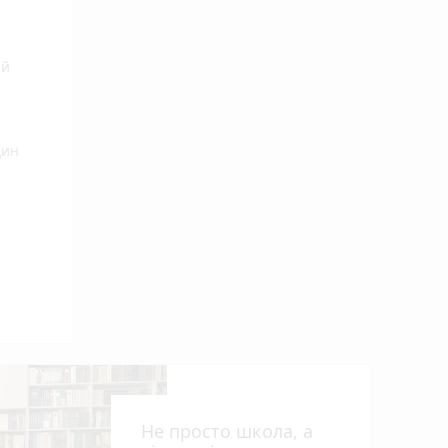
ий
дин
Не просто школа, а
 ви