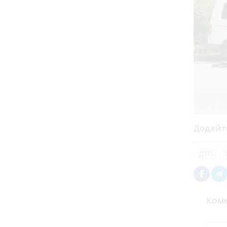
Додайт
ДТП
Коме