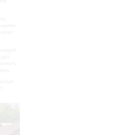
між
но-
 іншими
 юнак
kswagen
одій
трічного
арку.
Nissan
т