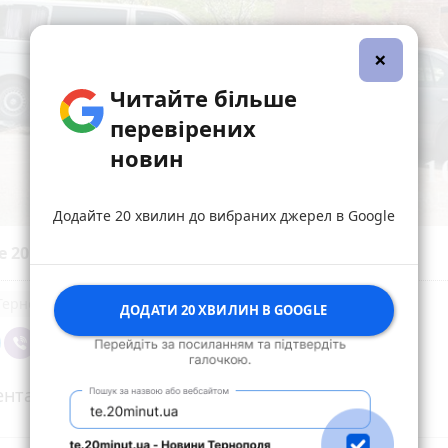
×
Читайте більше
перевірених
новин
Додайте 20 хвилин до вибраних джерел в Google
е 20 хвилин до вибраних джерел у
Google
Тернопільський район
ДОДАТИ 20 ХВИЛИН В GOOGLE
нтарі