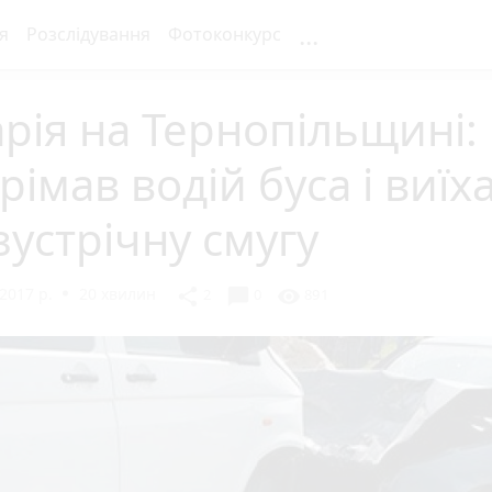
...
я
Розслідування
Фотоконкурс
рія на Тернопільщині:
рімав водій буса і виїх
зустрічну смугу
2017 р.
20 хвилин
chat_bubble
share
visibility
2
0
891