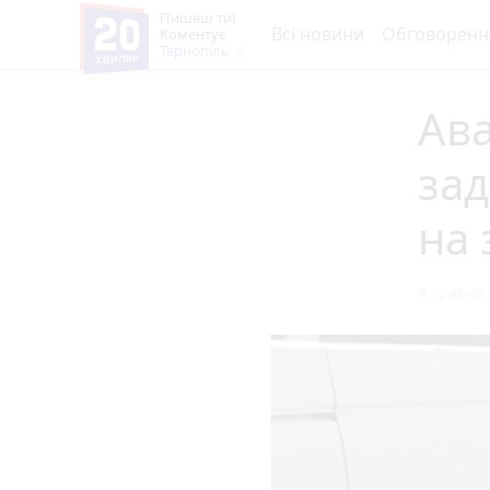
Пишеш ти!
Всі новини
Обговоренн
Коментує
Тернопіль
Ава
зад
на 
4 травня 