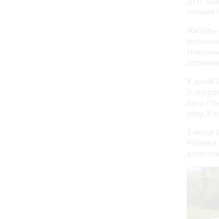
ДТП тра
селами Г
Ж
итель 
мозково
тілесни
отримав 
У даній 
Transpor
буса ств
руху. Ко
З місця
Primera.
алкогол