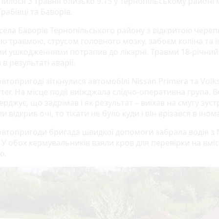
пилося 3 травня близько 9.15 у Тернопільському районі 
рабівці та Баворів.
села Баворів Тернопільського району
з відкритою череп
ю травмою, струсом головного мозку, забоєм коліна та
ми ушкодженнями потрапив до
лікарні.
Травми 18-річний
в результаті аварії.
автопригоді зіткнулися автомобілі Nissan Primera та Vol
ter. На місце події виїжджала слідчо-оперативна група. В
ерджує, що задрімав і як результат – виїхав на смугу зус
ли відкрив очі, то тікати не було куди і він врізався в іном
 автопригоди бригада швидкої допомоги забрала водія з 
 У обох кермувальників взяли кров для перевірки на вміс
ю.