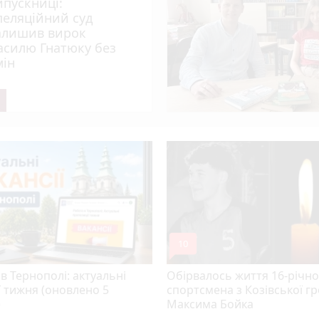
ипускниці:
пеляційний суд
алишив вирок
нопільщині: 6 серпня будуть грози
асилю Гнатюку без
мін
 тижня (оновлено 5 серпня)
des
play_circle_filled
photo_camera
 спеки під парасолями
mode_comment
10
в Тернополі: актуальні
Обірвалось життя 16-річно
ї тижня (оновлено 5
спортсмена з Козівської г
)
Максима Бойка