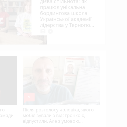
дієва спільнота: як
працює унікальна
бордингова школа
Української академії
лідерства у Тернополі
photo_camera
play_circle_filled
«Дорогу з
чи задов
ремонтом
mode_comment
mode_comment
9
5
го
Після розголосу чоловіка, якого
ромади
мобілізували з відстрочкою,
відпустили. Але з умовою…