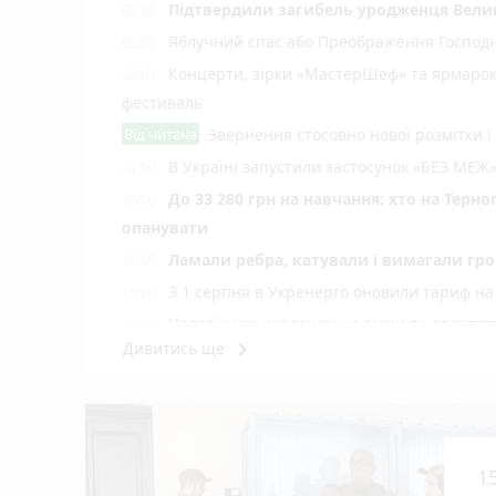
Підтвердили загибель уродженця Вели
09:00
Яблучний спас або Преображення Господнє
08:00
Концерти, зірки «МастерШеф» та ярмарок
22:01
фестиваль
Від читача
Звернення стосовно нової розмітки і
В Україні запустили застосунок «БЕЗ МЕЖ»
21:00
До 33 280 грн на навчання: хто на Терн
20:00
опанувати
Ламали ребра, катували і вимагали гро
19:05
З 1 серпня в Укренерго оновили тариф на
18:00
Чоловіки за кордоном не зможуть звертати
17:42
keyboard_arrow_right
Дивитись ще
15 років за вбивство випускниці: апел
17:07
«Контінентал» розпочав посівну кампа
17:05
Аварія у Кременці: рятувальники деблокув
16:30
До Тернополя прибули всі 17 нових тро
15:59
1
У священника-блогера Олексія Філюка — 
15:42