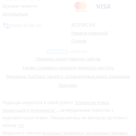
Шукаєм таланти
Детальніше
КОРИСНЕ
phone_in_talk
(0352) 43-00-50
Новини компаній
Огляди
Правила користування сайтом
Умови і правила надання платного доступу
Рекламна політика проєкту «Інтерактивна мапа локальних
брендів»
Редакція керується в своїй роботі
"Кодексом етики
українського журналіста"
, затвердженим Комісією з
журналістської етики. Поскаржитись на матеріал до Комісії
можна
тут
Видання є членом
Асоціації Незалежні регіональні видавці