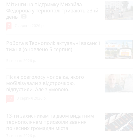
Мітинги на підтримку Михайла
Федорова у Тернополі тривають 23-ій
день
photo_camera
7
7 серпня 2026 р.
Робота в Тернополі: актуальні вакансії
тижня (оновлено 5 серпня)
5 серпня 2026 р.
Після розголосу чоловіка, якого
мобілізували з відстрочкою,
відпустили. Але з умовою…
17
3 серпня 2026 р.
13-ти захисникам та двом видатним
тернополянам присвоїли звання
почесних громадян міста
7 серпня 2026 р.