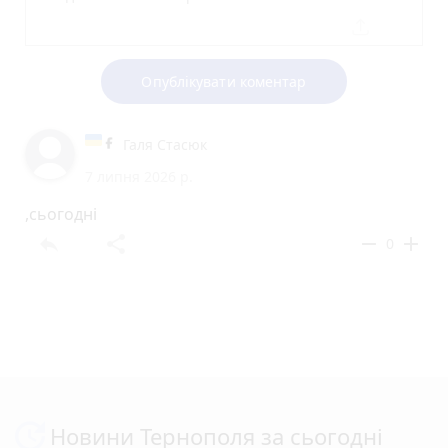
Опублікувати коментар
Галя Стасюк
7 липня 2026 р.
,сьогодні
reply
share
remove
add
0
Новини Тернополя за сьогодні