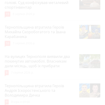
голові. Суд конфіскував металевий
спортінвентар
15
8 серпня 2026 р.
Тернопільщина втратила Героїв
Михайла Скоробогатого та Івана
Карабаника
10
7 серпня 2026 р.
На вулицях Тернополя виявили два
покинутих автомобілі. Власникам
дали місяць, щоб їх прибрати
9
7 серпня 2026 р.
Тернопільщина втратила Героїв
Андрія Іскоростенського та
Володимира Дичка
9
Вчора о 09:00