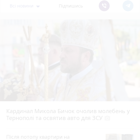
Всі новини
Підпишись
Кардинал Микола Бичок очолив молебень у
Тернополі та освятив авто для ЗСУ
photo_camera
Після потопу квартири на