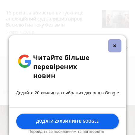
15 років за вбивство випускниці:
апеляційний суд залишив вирок
Василю Гнатюку без змін
5 серпня 2026 р.
×
keyboard_arrow_right
Дивитись ще
Читайте більше
перевірених
новин
Додайте 20 хвилин до вибраних джерел в Google
коментують
Найчастіше
ДОДАТИ 20 ХВИЛИН В GOOGLE