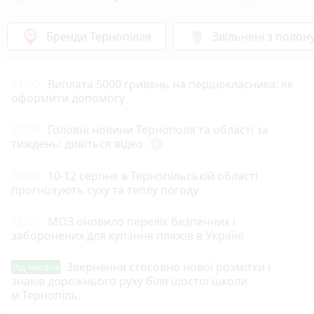
Бренди Тернопілля
Звільнені з полон
21:00
Виплата 5000 гривень на першокласника: як
оформити допомогу
20:00
Головні новини Тернополя та області за
тиждень: дивіться відео
play_circle_filled
19:04
10-12 серпня в Тернопільській області
прогнозують суху та теплу погоду
18:00
МОЗ оновило перелік безпечних і
заборонених для купання пляжів в Україні
Звернення стосовно нової розмітки і
Від читача
знаків дорожнього руху біля шостої школи
м.Тернопіль.