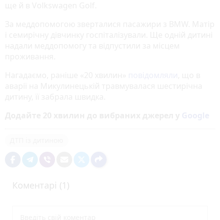
ще й в Volkswagen Golf.
За меддопомогою зверталися пасажири з BMW. Матір
і семирічну дівчинку госпіталізували. Ще одній дитині
надали меддопомогу та відпустили за місцем
проживання.
Нагадаємо, раніше «20 хвилин»
повідомляли
, що в
аварії на Микулинецькій травмувалася шестирічна
дитину, її забрала швидка.
Додайте 20 хвилин до вибраних джерел у
Google
ДТП із дитиною
Коментарі (1)