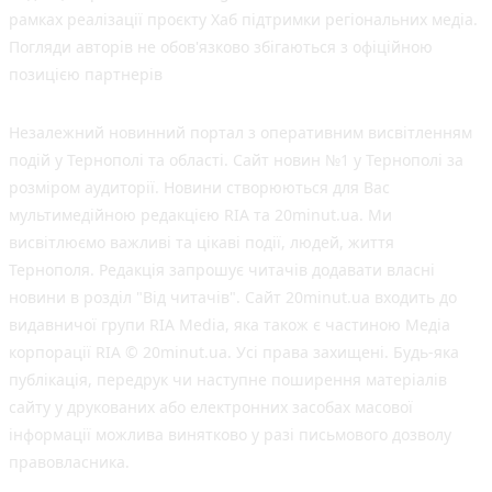
рамках реалізації проєкту Хаб підтримки регіональних медіа.
Погляди авторів не обов'язково збігаються з офіційною
позицією партнерів
Незалежний новинний портал з оперативним висвітленням
подій у Тернополі та області. Сайт новин №1 у Тернополі за
розміром аудиторії. Новини створюються для Вас
мультимедійною редакцією RIA та 20minut.ua. Ми
висвітлюємо важливі та цікаві події, людей, життя
Тернополя. Редакція запрошує читачів додавати власні
новини в розділ "Від читачів". Сайт 20minut.ua входить до
видавничої групи RIA Media, яка також є частиною Медіа
корпорації RIA © 20minut.ua. Усі права захищені. Будь-яка
публiкацiя, передрук чи наступне поширення матеріалів
сайту у друкованих або електронних засобах масової
інформації можлива винятково у разі письмового дозволу
правовласника.