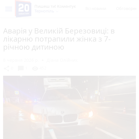
Пишеш ти! Коментує
Всі новини
Обговорен
Тернопіль
Аварія у Великій Березовиці: в
лікарню потрапили жінка з 7-
річною дитиною
8 червня 2026 р.
Діана Олійник
chat_bubble
share
visibility
0
1
452