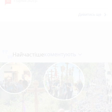
30
1 серпня 2026 р.
keyboard_arrow_right
Дивитись ще
коментують
Найчастіше