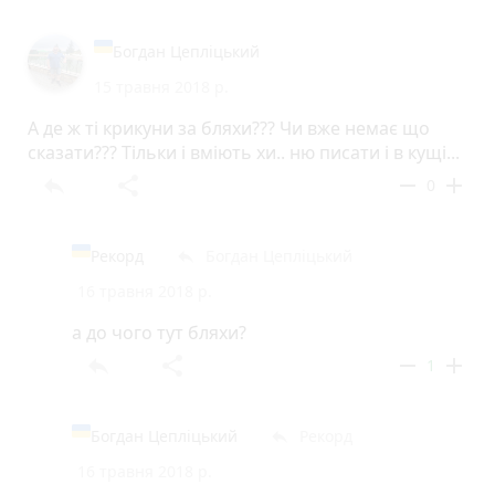
Богдан Цепліцький
15 травня 2018 р.
А де ж ті крикуни за бляхи??? Чи вже немає що
сказати??? Тільки і вміють хи.. ню писати і в кущі...
reply
share
remove
add
0
Рекорд
Богдан Цепліцький
reply
16 травня 2018 р.
а до чого тут бляхи?
reply
share
remove
add
1
Богдан Цепліцький
Рекорд
reply
16 травня 2018 р.