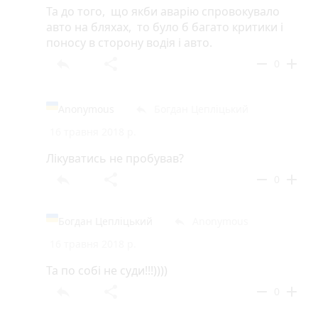
Та до того, що якби аварію спровокувало
авто на бляхах, то було б багато критики і
поносу в сторону водія і авто.
reply
share
remove
add
0
Anonymous
Богдан Цепліцький
reply
16 травня 2018 р.
Лікуватись не пробував?
reply
share
remove
add
0
Богдан Цепліцький
Anonymous
reply
16 травня 2018 р.
Та по собі не суди!!!))))
reply
share
remove
add
0