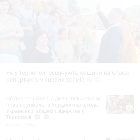
Як у Тернополі освячують кошики на Спаса:
репортаж з місцевих храмів
photo_camera
play_circle_filled
Не просто школа, а дієва спільнота: як
працює унікальна бордингова школа
Української академії лідерства у
Тернополі
photo_camera
play_circle_filled
4 серпня 2026 р.