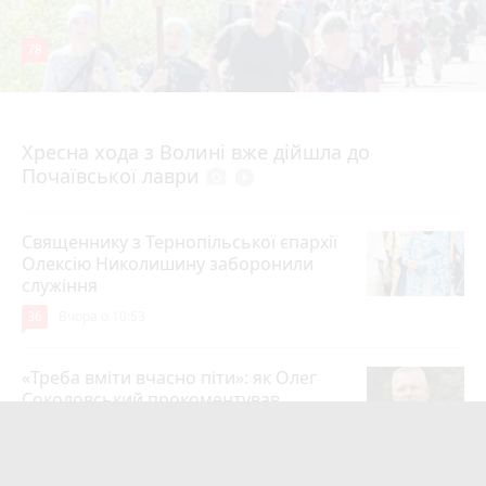
78
4 серпня 2026 р.
Хресна хода з Волині вже дійшла до
Почаївської лаври
photo_camera
play_circle_filled
Священнику з Тернопільської єпархії
Олексію Николишину заборонили
служіння
36
Вчора о 10:53
«Треба вміти вчасно піти»: як Олег
Соколовський прокоментував
призначення нового начальника
управління ЖКГ
24
3 серпня 2026 р.