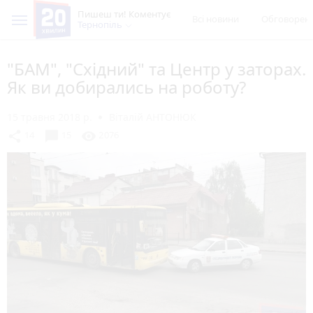
Пишеш ти! Коментує
Всі новини
Обговорен
Тернопіль
"БАМ", "Східний" та Центр у заторах.
Як ви добирались на роботу?
15 травня 2018 р.
Віталій АНТОНЮК
chat_bubble
share
visibility
14
15
2076