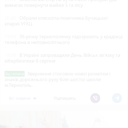
вимагає повернути майже 5 га лісу
20:00
Обрали єпископа-помічника Бучацької
єпархії УГКЦ
19:00
35-річну тернополянку підозрюють у крадіжці
телефона в неповнолітнього
18:00
В Україні запровадили День Військ зв'язку та
кібербезпеки 8 серпня
Звернення стосовно нової розмітки і
Від читача
знаків дорожнього руху біля шостої школи
м.Тернопіль.
Всі новини
Підпишись