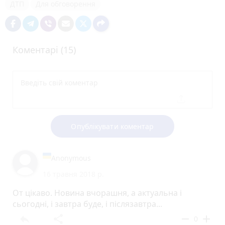
ДТП
Для обговорення
Коментарі (15)
Опублікувати коментар
Anonymous
16 травня 2018 р.
От цікаво. Новина вчорашня, а актуальна і
сьогодні, і завтра буде, і післязавтра...
reply
share
remove
add
0