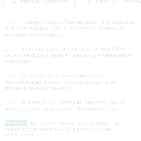
Бренди Тернопілля
Звільнені з полон
22:01
Концерти, зірки «МастерШеф» та ярмарок: до
Дня міста в парку Шевченка готують триденний
благодійний фестиваль
21:00
В Україні запустили застосунок «БЕЗ МЕЖ» —
єдину платформу сервісів і знижок для ветеранів та
їхніх родин
20:00
До 33 280 грн на навчання: хто на
Тернопільщині може отримати ваучер та які
професії можна опанувати
19:05
Ламали ребра, катували і вимагали гроші:
чому справа Борщівського ТЦК зависла в суді
Звернення стосовно нової розмітки і
Від читача
знаків дорожнього руху біля шостої школи
м.Тернопіль.