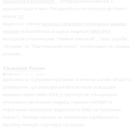
українського журналіста"
, затвердженим Комісією з
журналістської етики. Поскаржитись на матеріал до Комісії
можна
тут
Видання є членом
Асоціації Незалежні регіональні видавці
України
та Всесвітньої асоціації видавців
WAN-IFRA
Матеріали з позначками "Новини компаній", "Прес-служба",
"Реклама" та "Партнерський проєкт" опубліковані на правах
реклами.
Здійснено за підтримки програми «Сильніші разом: Медіа та
Демократія», що реалізується Всесвітньою асоціацією
видавців новин (WAN-IFRA) у партнерстві з Асоціацією
«Незалежні регіональні видавці України» (АНРВУ) та
Норвезькою асоціацією медіабізнесу (MBL) за підтримки
Норвегії. Погляди авторів не обов’язково відображають
офіційну позицію партнерів програми.