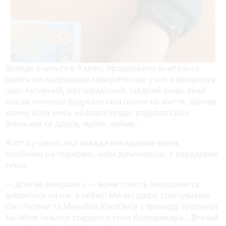
Володя вчиться в 9 класі, продовжила вчителька,
навіть не подумавши говорити про учня в минулому
часі. Активний, життєрадісний, щедрий юнак, який
тільки починав будувати свої плани на життя, вдихав
кожну його мить на повні груди, радував своїх
близьких та друзів, мріяв, любив…
Життя у школі, яка завжди нагадувала вулик,
особливо на перервах, ніби зупинилось. У коридорах
тиша…
— Діти не вмирають — вони стають янголами та
дивляться на нас з небес! Ми всі щиро співчуваємо
сім'ї Тетяни та Михайла Корб'яків з приводу трагічної
загибелі їхнього старшого сина Володимира... Вічний