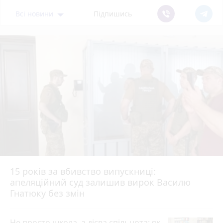
Всі новини
Підпишись
15 років за вбивство випускниці:
апеляційний суд залишив вирок Василю
Гнатюку без змін
Не просто школа, а дієва спільнота: як