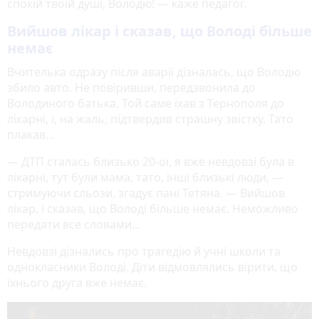
спокій твоїй душі, Володю! — каже педагог.
Вийшов лікар і сказав, що Володі більше
немає
Вчителька одразу після аварії дізналась, що Володю
збило авто. Не повіривши, передзвонила до
Володиного батька. Той саме їхав з Тернополя до
лікарні, і, на жаль, підтвердив страшну звістку. Тато
плакав…
— ДТП сталась близько 20-ої, я вже невдовзі була в
лікарні, тут були мама, тато, інші близькі люди, —
стримуючи сльози, згадує пані Тетяна. — Вийшов
лікар, і сказав, що Володі більше немає. Неможливо
передати все словами…
Невдовзі дізнались про трагедію й учні школи та
однокласники Володі. Діти відмовлялись вірити, що
їхнього друга вже немає.