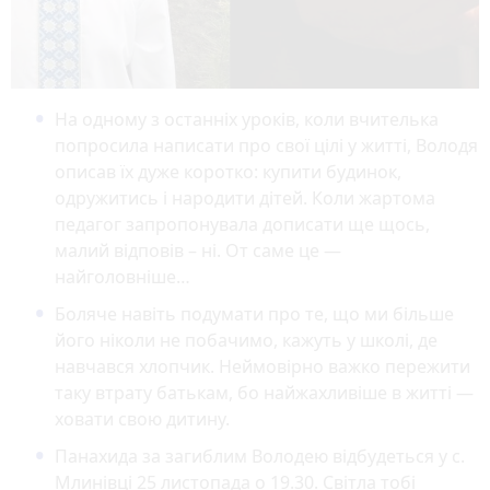
На одному з останніх уроків, коли вчителька
попросила написати про свої цілі у житті, Володя
описав їх дуже коротко: купити будинок,
одружитись і народити дітей. Коли жартома
педагог запропонувала дописати ще щось,
малий відповів – ні. От саме це —
найголовніше…
Боляче навіть подумати про те, що ми більше
його ніколи не побачимо, кажуть у школі, де
навчався хлопчик. Неймовірно важко пережити
таку втрату батькам, бо найжахливіше в житті —
ховати свою дитину.
Панахида за загиблим Володею відбудеться у с.
Млинівці 25 листопада о 19.30. Світла тобі