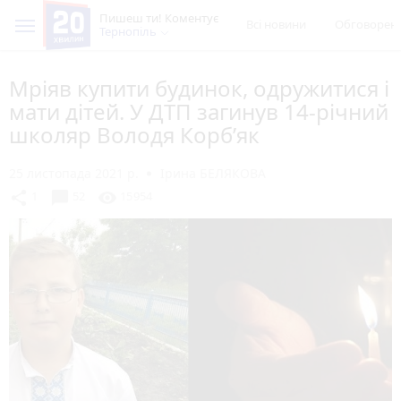
Пишеш ти! Коментує
Всі новини
Обговорен
Тернопіль
Мріяв купити будинок, одружитися і
мати дітей. У ДТП загинув 14-річний
школяр Володя Корб’як
25 листопада 2021 р.
Ірина БЕЛЯКОВА
chat_bubble
share
visibility
1
52
15954