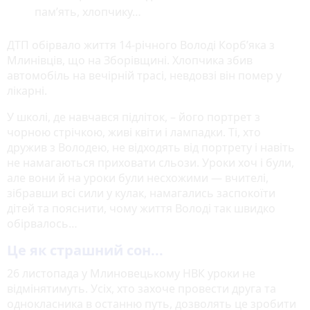
пам’ять, хлопчику…
ДТП обірвало життя 14-річного Володі Корб’яка з
Млинівців, що на Зборівщині. Хлопчика збив
автомобіль на вечірній трасі, невдовзі він помер у
лікарні.
У школі, де навчався підліток, – його портрет з
чорною стрічкою, живі квіти і лампадки. Ті, хто
дружив з Володею, не відходять від портрету і навіть
не намагаються приховати сльози. Уроки хоч і були,
але вони й на уроки були несхожими — вчителі,
зібравши всі сили у кулак, намагались заспокоїти
дітей та пояснити, чому життя Володі так швидко
обірвалось…
Це як страшний сон...
26 листопада у Млиновецькому НВК уроки не
відмінятимуть. Усіх, хто захоче провести друга та
однокласника в останню путь, дозволять це зробити