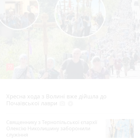
77
4 серпня 2026 р.
Хресна хода з Волині вже дійшла до
Почаївської лаври
photo_camera
play_circle_filled
Священнику з Тернопільської єпархії
Олексію Николишину заборонили
служіння