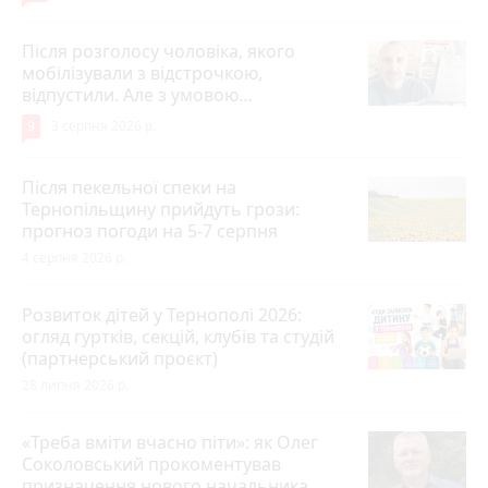
Після розголосу чоловіка, якого
мобілізували з відстрочкою,
відпустили. Але з умовою…
9
3 серпня 2026 р.
Після пекельної спеки на
Тернопільщину прийдуть грози:
прогноз погоди на 5-7 серпня
4 серпня 2026 р.
Розвиток дітей у Тернополі 2026:
огляд гуртків, секцій, клубів та студій
(партнерський проєкт)
28 липня 2026 р.
«Треба вміти вчасно піти»: як Олег
Соколовський прокоментував
призначення нового начальника