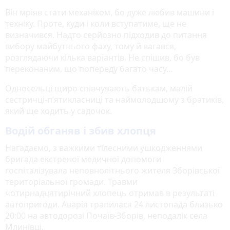
Він мріяв стати механіком, бо дуже любив машини і
техніку. Проте, куди і коли вступатиме, ще не
визначився. Надто серйозно підходив до питання
вибору майбутнього фаху, тому й вагався,
розглядаючи кілька варіантів. Не спішив, бо був
переконаним, що попереду багато часу…
Односельці щиро співчувають батькам, малій
сестричці-п’ятикласниці та наймолодшому з братиків,
який ще ходить у садочок.
Водій обганяв і збив хлопця
Нагадаємо, з важкими тілесними ушкодженнями
бригада екстреної медичної допомоги
госпіталізувала неповнолітнього жителя Зборівської
територіальної громади. Травми
чотирнадцятирічний хлопець отримав в результаті
автопригоди. Аварія трапилася 24 листопада близько
20:00 на автодорозі Почаїв-Зборів, неподалік села
Млинівці.