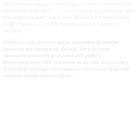
повідомили у відділі комунікації головного управління
Нацполіції в області. — У нього взяли зразки крові для
перевірки на вміст алкоголю. Даний факт внесений в
ЄРДР, згідно з ч.2 ст.286 Кримінального кодексу
України.
Редакція «20 хвилин» щиро співчуває батькам,
братику та сестричці Володі, його друзям,
однокласникам та всій шкільній родині
Млиновецького НВК, а також всім, хто втратив у
ДТП рідну людину. Спи спокійно, хлопчику. Царство
небесне твоїй світлій душі…