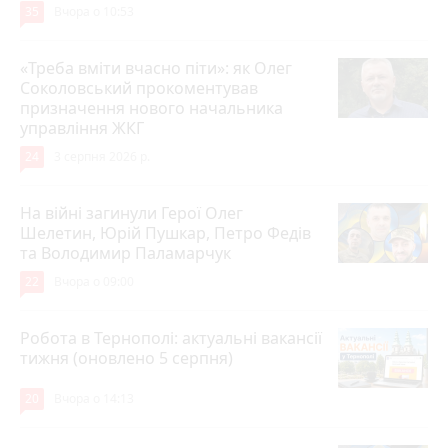
35
Вчора о 10:53
«Треба вміти вчасно піти»: як Олег
Соколовський прокоментував
призначення нового начальника
управління ЖКГ
24
3 серпня 2026 р.
На війні загинули Герої Олег
Шелетин, Юрій Пушкар, Петро Федів
та Володимир Паламарчук
22
Вчора о 09:00
Робота в Тернополі: актуальні вакансії
тижня (оновлено 5 серпня)
20
Вчора о 14:13