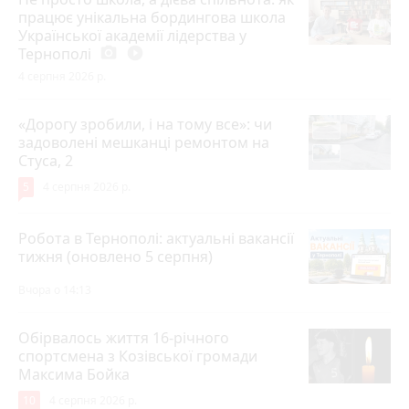
працює унікальна бордингова школа
Української академії лідерства у
Тернополі
photo_camera
play_circle_filled
4 серпня 2026 р.
«Дорогу зробили, і на тому все»: чи
задоволені мешканці ремонтом на
Стуса, 2
5
4 серпня 2026 р.
Робота в Тернополі: актуальні вакансії
тижня (оновлено 5 серпня)
Вчора о 14:13
Обірвалось життя 16-річного
спортсмена з Козівської громади
Максима Бойка
10
4 серпня 2026 р.