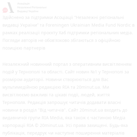
Здійснено за підтримки Асоціації “Незалежні регіональні
видавці України” та Foreningen Ukrainian Media Fund Nordic в
рамках реалізації проєкту Хаб підтримки регіональних медіа.
Погляди авторів не обов'язково збігаються з офіційною
позицією партнерів
Незалежний новинний портал з оперативним висвітленням
подій у Тернополі та області. Сайт новин №1 у Тернополі за
розміром аудиторії. Новини створюються для Вас
мультимедійною редакцією RIA та 20minut.ua. Ми
висвітлюємо важливі та цікаві події, людей, життя
Тернополя. Редакція запрошує читачів додавати власні
новини в розділ "Від читачів". Сайт 20minut.ua входить до
видавничої групи RIA Media, яка також є частиною Медіа
корпорації RIA © 20minut.ua. Усі права захищені. Будь-яка
публiкацiя, передрук чи наступне поширення матеріалів