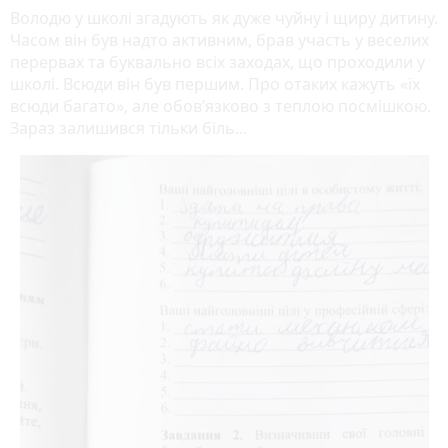
Володю у школі згадують як дуже чуйну і щиру дитину.
Часом він був надто активним, брав участь у веселих
перервах та буквально всіх заходах, що проходили у
школі. Всюди він був першим. Про отаких кажуть «їх
всюди багато», але обов’язково з теплою посмішкою.
Зараз залишився тільки біль...