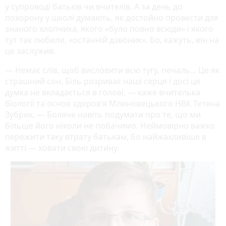
у супроводі батьків чи вчителів. А за день до
похорону у школі думають, як достойно провести для
знаного хлопчика, якого «було повно всюди» і якого
тут так любили, «останній дзвоник». Бо, кажуть, він на
це заслужив.
— Немає слів, щоб висловити всю тугу, печаль... Це як
страшний сон. Біль розриває наші серця і досі ця
думка не вкладається в голові, — каже вчителька
біології та основ здоров’я Млиновецького НВК Тетяна
Зубрик. — Боляче навіть подумати про те, що ми
більше його ніколи не побачимо. Неймовірно важко
пережити таку втрату батькам, бо найжахливіше в
житті — ховати свою дитину.