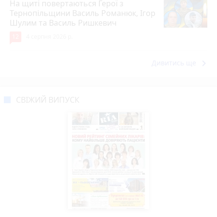
На щиті повертаються Герої з
Тернопільщини Василь Романюк, Ігор
Шулим та Василь Ришкевич
12
4 серпня 2026 р.
keyboard_arrow_right
Дивитись ще
СВІЖИЙ ВИПУСК