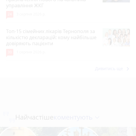
управління ЖКГ
24
3 серпня 2026 р.
Топ-15 сімейних лікарів Тернополя за
кількістю декларацій: кому найбільше
довіряють пацієнти
30
1 серпня 2026 р.
keyboard_arrow_right
Дивитись ще
коментують
Найчастіше