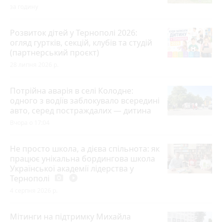
за годину
Розвиток дітей у Тернополі 2026:
огляд гуртків, секцій, клубів та студій
(партнерський проєкт)
28 липня 2026 р.
Потрійна аварія в селі Колодне:
одного з водіїв заблокувало всередині
авто, серед постраждалих — дитина
Вчора о 17:04
Не просто школа, а дієва спільнота: як
працює унікальна бордингова школа
Української академії лідерства у
Тернополі
photo_camera
play_circle_filled
4 серпня 2026 р.
Мітинги на підтримку Михайла