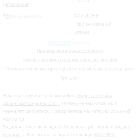
Детальніше
КОРИСНЕ
phone_in_talk
(0352) 43-00-50
Новини компаній
Огляди
Правила користування сайтом
Умови і правила надання платного доступу
Рекламна політика проєкту «Інтерактивна мапа локальних
брендів»
Редакція керується в своїй роботі
"Кодексом етики
українського журналіста"
, затвердженим Комісією з
журналістської етики. Поскаржитись на матеріал до Комісії
можна
тут
Видання є членом
Асоціації Незалежні регіональні видавці
України
та Всесвітньої асоціації видавців
WAN-IFRA