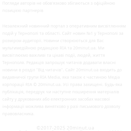
Погляди авторів не обов'язково збігаються з офіційною
позицією партнерів
Незалежний новинний портал з оперативним висвітленням
подій у Тернополі та області. Сайт новин №1 у Тернополі за
розміром аудиторії. Новини створюються для Вас
мультимедійною редакцією RIA та 20minut.ua. Ми
висвітлюємо важливі та цікаві події, людей, життя
Тернополя. Редакція запрошує читачів додавати власні
новини в розділ "Від читачів". Сайт 20minut.ua входить до
видавничої групи RIA Media, яка також є частиною Медіа
корпорації RIA © 20minut.ua. Усі права захищені. Будь-яка
публiкацiя, передрук чи наступне поширення матеріалів
сайту у друкованих або електронних засобах масової
інформації можлива винятково у разі письмового дозволу
правовласника.
©2017-2025 20minut.ua