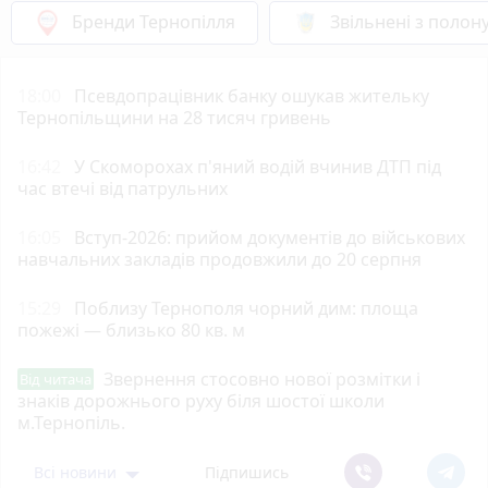
Бренди Тернопілля
Звільнені з полон
18:00
Псевдопрацівник банку ошукав жительку
Тернопільщини на 28 тисяч гривень
16:42
У Скоморохах п'яний водій вчинив ДТП під
час втечі від патрульних
16:05
Вступ-2026: прийом документів до військових
навчальних закладів продовжили до 20 серпня
15:29
Поблизу Тернополя чорний дим: площа
пожежі — близько 80 кв. м
Звернення стосовно нової розмітки і
Від читача
знаків дорожнього руху біля шостої школи
м.Тернопіль.
Всі новини
Підпишись