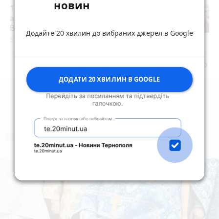
новин
15 років за вбивство випускниці:
апеляційний суд залишив вирок
Василю Гнатюку без змін
Додайте 20 хвилин до вибраних джерел в Google
5 серпня 2026 р.
keyboard_arrow_right
Дивитись ще
ДОДАТИ 20 ХВИЛИН В GOOGLE
коментують
Найчастіше