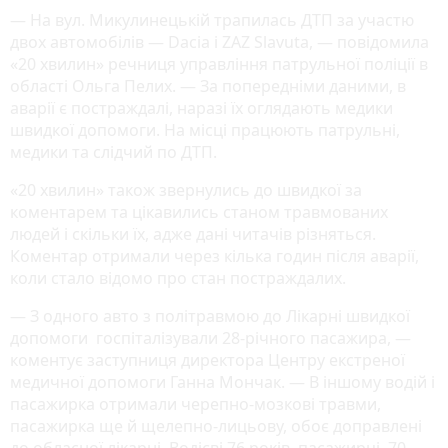
— На вул. Микулинецькій трапилась ДТП за участю
двох автомобілів — Dacia і ZAZ Slavuta, — повідомила
«20 хвилин» речниця управління патрульної поліції в
області Ольга Пелих. — За попередніми даними, в
аварії є постраждалі, наразі їх оглядають медики
швидкої допомоги. На місці працюють патрульні,
медики та слідчий по ДТП.
«20 хвилин» також звернулись до швидкої за
коментарем та цікавились станом травмованих
людей і скільки їх, адже дані читачів різняться.
Коментар отримали через кілька годин після аварії,
коли стало відомо про стан постраждалих.
— З одного авто з політравмою до Лікарні швидкої
допомоги госпіталізували 28-річного пасажира, —
коментує заступниця директора Центру екстреної
медичної допомоги Ганна Мончак. — В іншому водій і
пасажирка отримали черепно-мозкові травми,
пасажирка ще й щелепно-лицьову, обоє доправлені
до обласної лікарні. Водієві 76 років, пасажирці. 70,