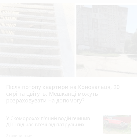
Після потопу квартири на Коновальця, 20
сирі та цвітуть. Мешканці можуть
розраховувати на допомогу?
У Скоморохах п'яний водій вчинив
ДТП під час втечі від патрульних
2 години тому