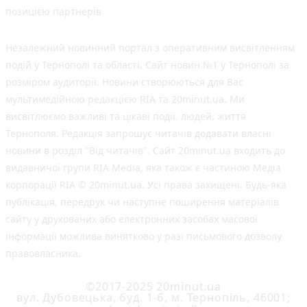
позицією партнерів
Незалежний новинний портал з оперативним висвітленням
подій у Тернополі та області. Сайт новин №1 у Тернополі за
розміром аудиторії. Новини створюються для Вас
мультимедійною редакцією RIA та 20minut.ua. Ми
висвітлюємо важливі та цікаві події, людей, життя
Тернополя. Редакція запрошує читачів додавати власні
новини в розділ "Від читачів". Сайт 20minut.ua входить до
видавничої групи RIA Media, яка також є частиною Медіа
корпорації RIA © 20minut.ua. Усі права захищені. Будь-яка
публiкацiя, передрук чи наступне поширення матеріалів
сайту у друкованих або електронних засобах масової
інформації можлива винятково у разі письмового дозволу
правовласника.
©2017-2025 20minut.ua
вул. Дубовецька, буд. 1-б, м. Тернопіль, 46001;