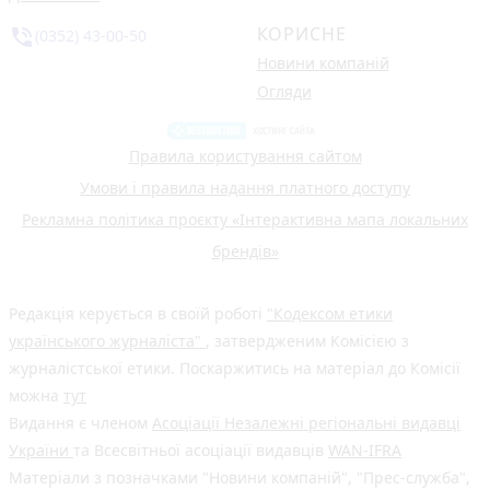
КОРИСНЕ
phone_in_talk
(0352) 43-00-50
Новини компаній
Огляди
Правила користування сайтом
Умови і правила надання платного доступу
Рекламна політика проєкту «Інтерактивна мапа локальних
брендів»
Редакція керується в своїй роботі
"Кодексом етики
українського журналіста"
, затвердженим Комісією з
журналістської етики. Поскаржитись на матеріал до Комісії
можна
тут
Видання є членом
Асоціації Незалежні регіональні видавці
України
та Всесвітньої асоціації видавців
WAN-IFRA
Матеріали з позначками "Новини компаній", "Прес-служба",