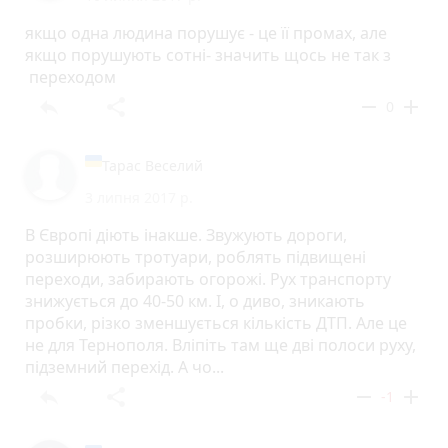
якщо одна людина порушує - це її промах, але
якщо порушують сотні- значить щось не так з
переходом
reply
share
remove
add
0
Тарас Веселий
3 липня 2017 р.
В Європі діють інакше. Звужують дороги,
розширюють тротуари, роблять підвищені
переходи, забирають огорожі. Рух транспорту
знижується до 40-50 км. І, о диво, зникають
пробки, різко зменшується кількість ДТП. Але це
не для Тернополя. Вліпіть там ще дві полоси руху,
підземний перехід. А чо...
reply
share
remove
add
-1