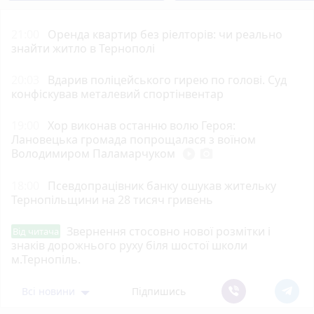
21:00
Оренда квартир без ріелторів: чи реально
знайти житло в Тернополі
20:03
Вдарив поліцейського гирею по голові. Суд
конфіскував металевий спортінвентар
19:00
Хор виконав останню волю Героя:
Лановецька громада попрощалася з воїном
Володимиром Паламарчуком
play_circle_filled
photo_camera
18:00
Псевдопрацівник банку ошукав жительку
Тернопільщини на 28 тисяч гривень
Звернення стосовно нової розмітки і
Від читача
знаків дорожнього руху біля шостої школи
м.Тернопіль.
Всі новини
Підпишись