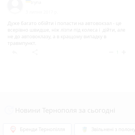
Iryna
3 липня 2017 р.
Дуже багато обійти і попасти на автовокзал - це
всерівно швидше, ніж лізти під колеса і дійти, але
не до автовоклазу, а в кращому випадку в
травмпункт.
reply
share
remove
add
1
Новини Тернополя за сьогодні
Бренди Тернопілля
Звільнені з полон