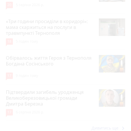
20
5 серпня 2026 р.
«Три години просиділи в коридорі»:
мама скаржиться на послуги в
травмпункті Тернополя
18
5 годин тому
Обірвалось життя Героя з Тернополя
Богдана Сосінського
17
9 годин тому
Підтвердили загибель уродженця
Великоберезовицької громади
Дмитра Березка
17
6 серпня 2026 р.
keyboard_arrow_right
Дивитись ще