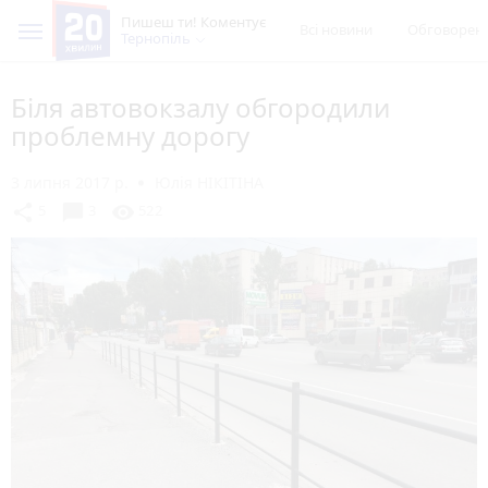
Пишеш ти! Коментує
Всі новини
Обговорен
Тернопіль
Біля автовокзалу обгородили
проблемну дорогу
3 липня 2017 р.
Юлія НІКІТІНА
chat_bubble
share
visibility
5
3
522