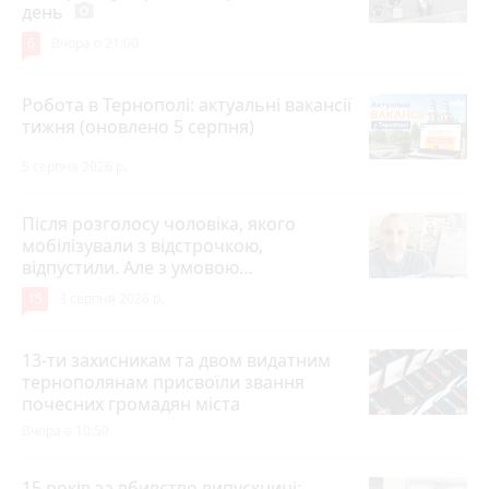
день
photo_camera
6
Вчора о 21:00
Робота в Тернополі: актуальні вакансії
тижня (оновлено 5 серпня)
5 серпня 2026 р.
Після розголосу чоловіка, якого
мобілізували з відстрочкою,
відпустили. Але з умовою…
15
3 серпня 2026 р.
13-ти захисникам та двом видатним
тернополянам присвоїли звання
почесних громадян міста
Вчора о 10:50
15 років за вбивство випускниці: