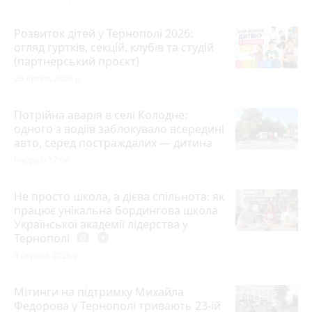
Розвиток дітей у Тернополі 2026:
огляд гуртків, секцій, клубів та студій
(партнерський проєкт)
28 липня 2026 р.
Потрійна аварія в селі Колодне:
одного з водіїв заблокувало всередині
авто, серед постраждалих — дитина
Вчора о 17:04
Не просто школа, а дієва спільнота: як
працює унікальна бордингова школа
Української академії лідерства у
Тернополі
photo_camera
play_circle_filled
4 серпня 2026 р.
Мітинги на підтримку Михайла
Федорова у Тернополі тривають 23-ій