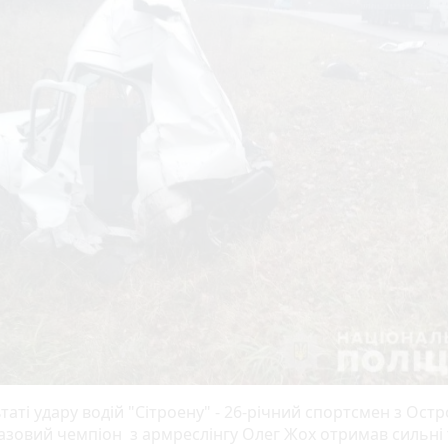
таті удару водій "Сітроену" - 26-річний спортсмен з Остр
азовий чемпіон з армреслінгу Олег Жох отримав сильні