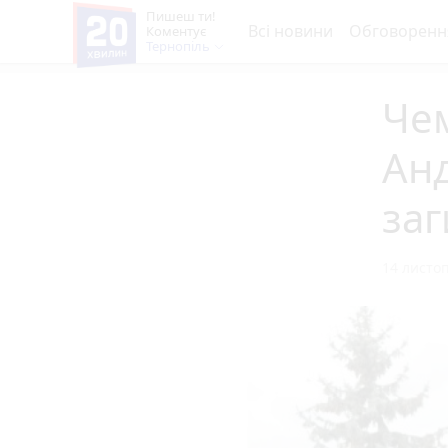
Пишеш ти!
Всі новини
Обговоренн
Коментує
Тернопіль
Чем
Ан
заг
14 листоп