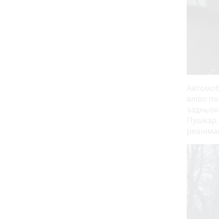
Автомобі
вліво по
задньою
Пушкар, 
реанімац