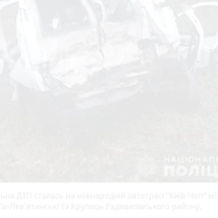
ьна ДТП сталась на міжнародній автотрасі "Київ-Чоп" мі
Гаї-Лев`ятинські та Крупець Радивилівського району.