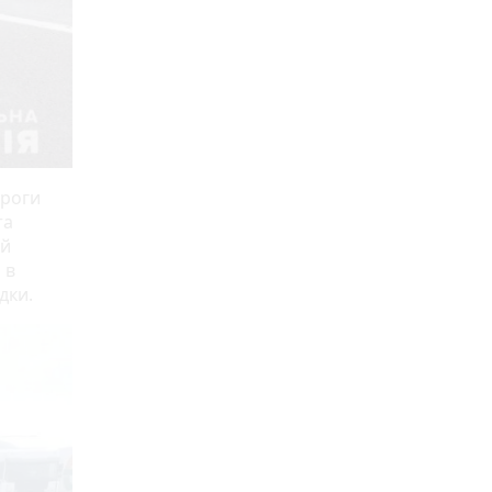
ороги
та
ій
 в
ідки.