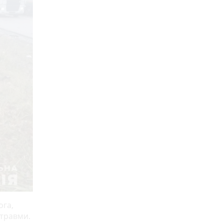
ога,
 травми.