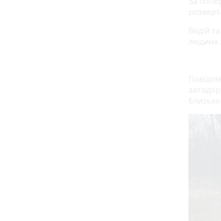
За попер
розверт
Водій т
людина з
Повідом
автодоро
близько