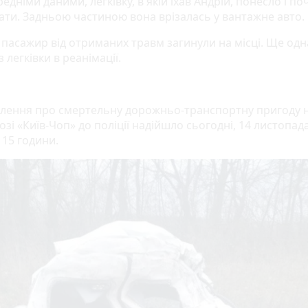
едніми даними, легківку, в якій їхав Андрій, понесло і по
ати. Задньою частиною вона врізалась у вантажне авто.
а пасажир від отриманих травм загинули на місці. Ще одн
 легківки в реанімації.
лення про смертельну дорожньо-транспортну пригоду 
зі «Київ-Чоп» до поліції надійшло сьогодні, 14 листопада
 15 години.