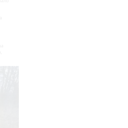
чало
а
на
,