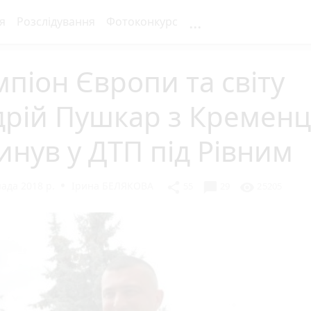
...
я
Розслідування
Фотоконкурс
піон Європи та світу
дрій Пушкар з Кременц
инув у ДТП під Рівним
ада 2018 р.
Ірина БЕЛЯКОВА
chat_bubble
share
visibility
55
29
25205