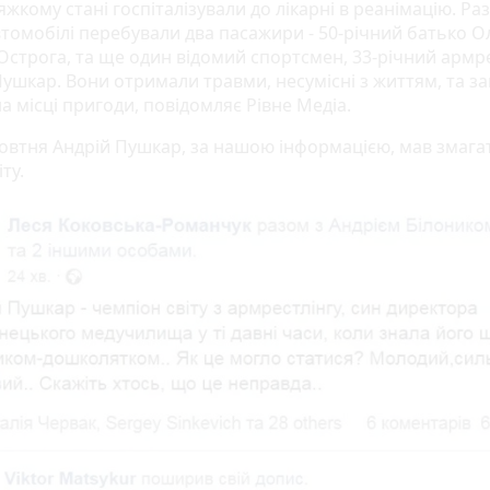
яжкому стані госпіталізували до лікарні в реанімацію. Ра
втомобілі перебували два пасажири - 50-річний батько О
Острога, та ще один відомий спортсмен, 33-річний армр
Пушкар. Вони отримали травми, несумісні з життям, та з
а місці пригоди, повідомляє Рівне Медіа.
 жовтня Андрій Пушкар, за нашою інформацією, мав змага
іту.