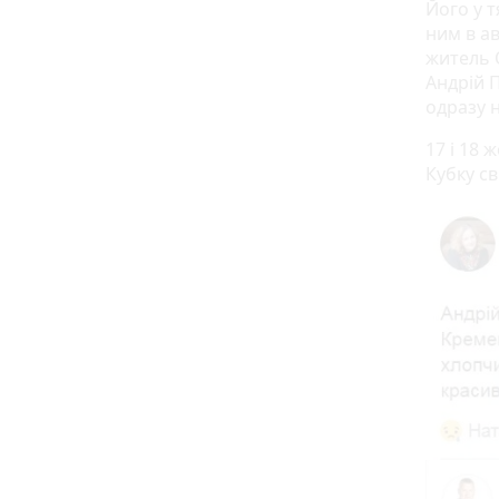
Його у т
ним в а
житель 
Андрій 
одразу н
17 і 18
Кубку св