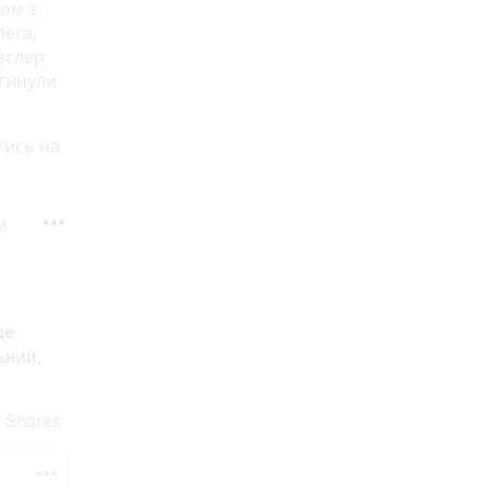
зом з
лега,
еслер
агинули
тись на