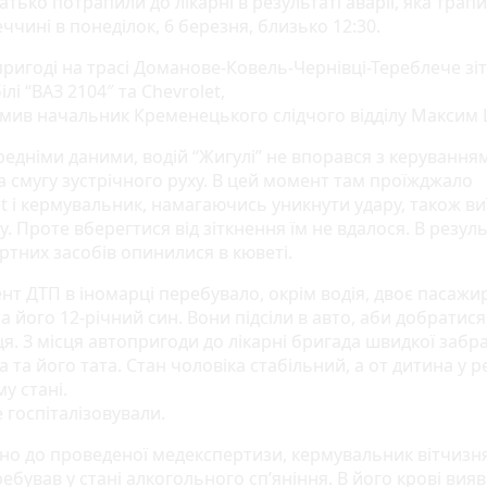
атько потрапили до лікарні в результаті аварії, яка трап
чині в понеділок, 6 березня, близько 12:30.
пригоді на трасі Доманове-Ковель-Чернівці-Тереблече зі
лі “ВАЗ 2104″ та Chevrolet,
мив начальник Кременецького слідчого відділу Максим
редніми даними, водій “Жигулі” не впорався з керування
а смугу зустрічного руху. В цей момент там проїжджало
t і кермувальник, намагаючись уникнути удару, також ви
у. Проте вберегтися від зіткнення їм не вдалося. В резуль
ртних засобів опинилися в кюветі.
т ДТП в іномарці перебувало, окрім водія, двоє пасажир
а його 12-річний син. Вони підсіли в авто, аби добратися
я. З місця автопригоди до лікарні бригада швидкої забр
 та його тата. Стан чоловіка стабільний, а от дитина у р
у стані.
е госпіталізовували.
дно до проведеної медекспертизи, кермувальник вітчизн
ебував у стані алкогольного сп’яніння. В його крові вияв