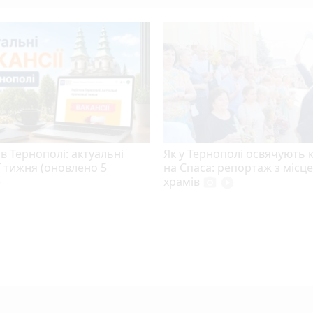
в Тернополі: актуальні
Як у Тернополі освячують
ї тижня (оновлено 5
на Спаса: репортаж з місц
)
храмів
photo_camera
play_circle_filled