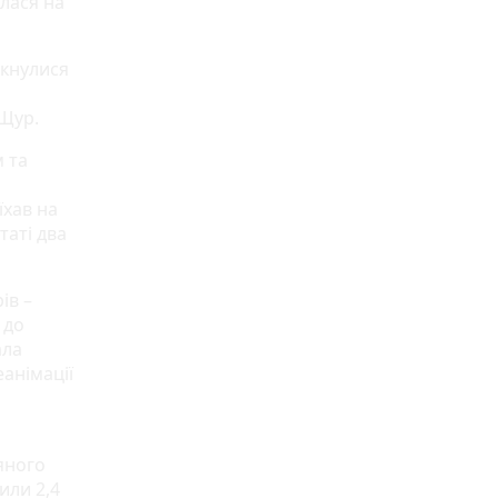
илася на
ткнулися
 Щур.
м та
їхав на
таті два
ів –
 до
ала
еанімації
яного
или 2,4