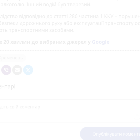
 алкоголю. Інший водій був тверезий.
лідство відповідно до статті 286 частина 1 ККУ – поруше
безпеки дорожнього руху або експлуатації транспорту о
ують транспортними засобами.
е 20 хвилин до вибраних джерел у
Google
Кременець
нтарі
Опублікувати комент