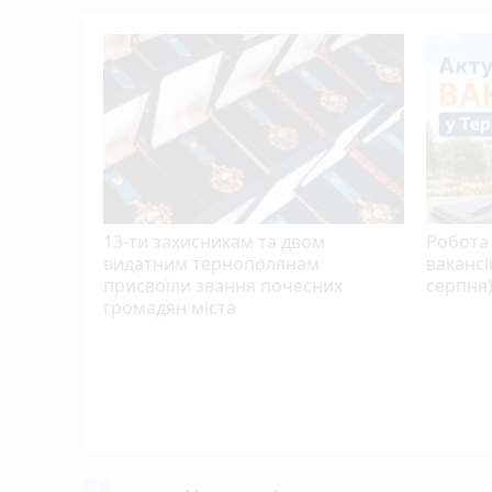
13-ти захисникам та двом
Робота 
видатним тернополянам
вакансі
присвоїли звання почесних
серпня
громадян міста
скниці:
в вирок