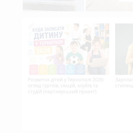
Після потопу квартири на Коновальця, 
12:02
допомогу?
Розвиток дітей у Тернополі 2026:
Зарплат
огляд гуртків, секцій, клубів та
стипенд
студій (партнерський проєкт)
, якого
ою,
ю…