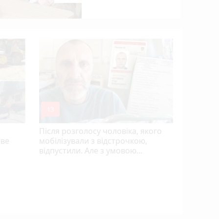
mode_comment
13
Після розголосу чоловіка, якого
ове
мобілізували з відстрочкою,
відпустили. Але з умовою…
Розвиток 
огляд гурт
студій (