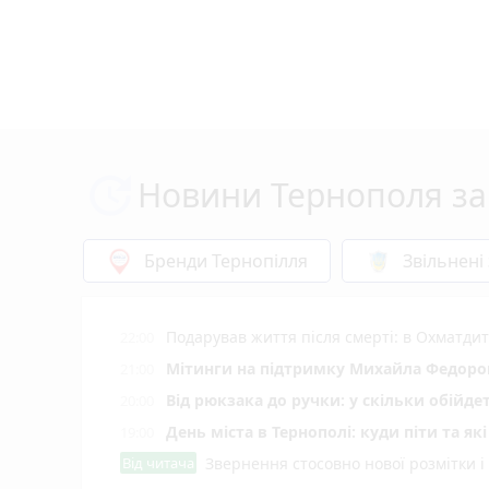
Новини Тернополя за
Бренди Тернопілля
Звільнені
Подарував життя після смерті: в Охматд
22:00
Мітинги на підтримку Михайла Федоров
21:00
Від рюкзака до ручки: у скільки обійд
20:00
День міста в Тернополі: куди піти та як
19:00
Від читача
Звернення стосовно нової розмітки і