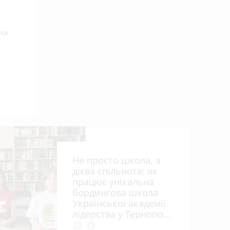
ски
ьна
Не просто школа, а
дієва спільнота: як
працює унікальна
бордингова школа
Української академії
лідерства у Тернополі
photo_camera
play_circle_filled