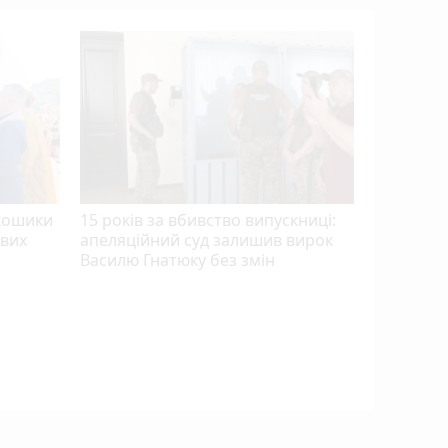
 кошики
15 років за вбивство випускниці:
евих
апеляційний суд залишив вирок
Василю Гнатюку без змін
13-ти за
видатни
присвоїл
громадян