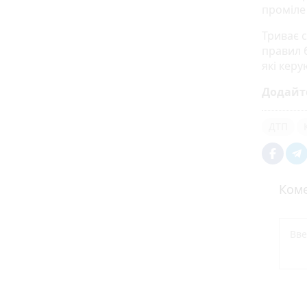
проміле
Триває с
правил 
які кер
Додайт
ДТП
Коме