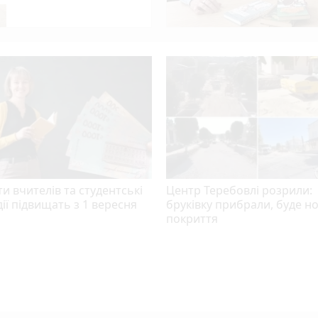
20 сирі та цвітуть. Мешканці можуть розраховувати на
и вчителів та студентські
Центр Теребовлі розрили:
ії підвищать з 1 вересня
бруківку прибрали, буде н
покриття