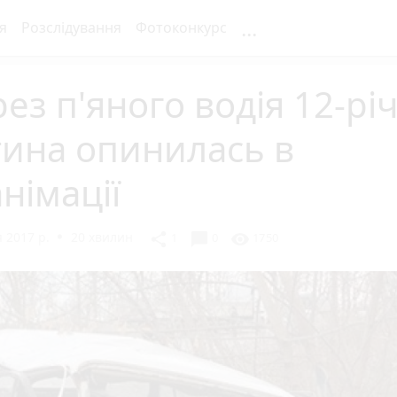
...
я
Розслідування
Фотоконкурс
ез п'яного водія 12-рі
тина опинилась в
німації
 2017 р.
20 хвилин
chat_bubble
share
visibility
1
0
1750