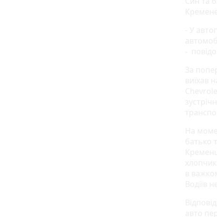
Син та б
Кременеч
- У авто
автомобі
-
повідо
За попе
виїхав н
Chevrole
зустрічн
транспо
На момен
батько т
Кременц
хлопчика
в важком
Водіїв н
Відпові
авто пер