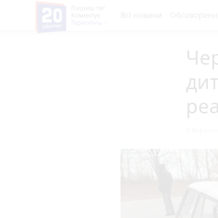
Пишеш ти!
Всі новини
Обговоренн
Коментує
Тернопіль
Чер
ди
реа
6 березня