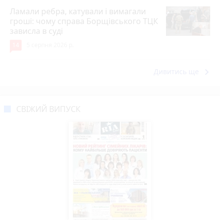
Ламали ребра, катували і вимагали
гроші: чому справа Борщівського ТЦК
зависла в суді
14
5 серпня 2026 р.
keyboard_arrow_right
Дивитись ще
СВІЖИЙ ВИПУСК