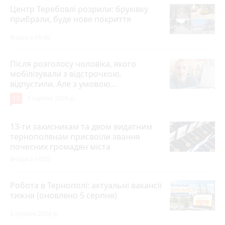
Центр Теребовлі розрили: бруківку
прибрали, буде нове покриття
Вчора о 09:40
Після розголосу чоловіка, якого
мобілізували з відстрочкою,
відпустили. Але з умовою…
13
3 серпня 2026 р.
13-ти захисникам та двом видатним
тернополянам присвоїли звання
почесних громадян міста
Вчора о 10:50
Робота в Тернополі: актуальні вакансії
тижня (оновлено 5 серпня)
5 серпня 2026 р.