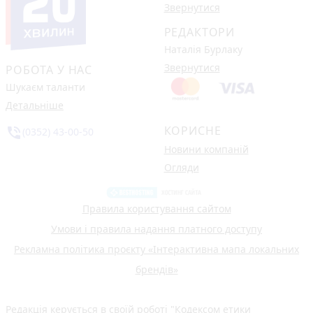
Звернутися
РЕДАКТОРИ
Наталія Бурлаку
Звернутися
РОБОТА У НАС
Шукаєм таланти
Детальніше
КОРИСНЕ
phone_in_talk
(0352) 43-00-50
Новини компаній
Огляди
Правила користування сайтом
Умови і правила надання платного доступу
Рекламна політика проєкту «Інтерактивна мапа локальних
брендів»
Редакція керується в своїй роботі
"Кодексом етики