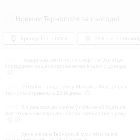
Новини Тернополя за сьогодні
Бренди Тернопілля
Звільнені з полон
22:00
Подарував життя після смерті: в Охматдиті
коридором пошани провели маленького донора
play_circle_filled
21:00
Мітинги на підтримку Михайла Федорова у
Тернополі тривають 23-ій день
photo_camera
20:00
Від рюкзака до ручки: у скільки обійдеться
підготовка школяра до нового навчального року
play_circle_filled
photo_camera
19:00
День міста в Тернополі: куди піти та які