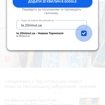
ДОДАТИ 20 ХВИЛИН В GOOGLE
36
5 серпня 2026 р.
Священнику з Тернопільської єпархії
Олексію Николишину заборонили служіння
На війні загинули Герої Олег
Шелетин, Юрій Пушкар, Петро Федів