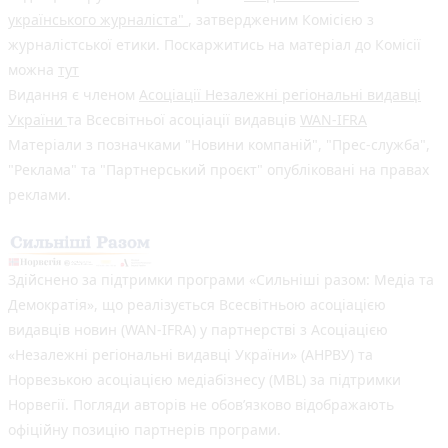
українського журналіста"
, затвердженим Комісією з
журналістської етики. Поскаржитись на матеріал до Комісії
можна
тут
Видання є членом
Асоціації Незалежні регіональні видавці
України
та Всесвітньої асоціації видавців
WAN-IFRA
Матеріали з позначками "Новини компаній", "Прес-служба",
"Реклама" та "Партнерський проєкт" опубліковані на правах
реклами.
Здійснено за підтримки програми «Сильніші разом: Медіа та
Демократія», що реалізується Всесвітньою асоціацією
видавців новин (WAN-IFRA) у партнерстві з Асоціацією
«Незалежні регіональні видавці України» (АНРВУ) та
Норвезькою асоціацією медіабізнесу (MBL) за підтримки
Норвегії. Погляди авторів не обов’язково відображають
офіційну позицію партнерів програми.