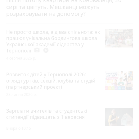
сирі та цвітуть. Мешканці можуть
розраховувати на допомогу?
Не просто школа, а дієва спільнота: як
працює унікальна бордингова школа
Української академії лідерства у
Тернополі
photo_camera
play_circle_filled
4 серпня 2026 р.
Розвиток дітей у Тернополі 2026:
огляд гуртків, секцій, клубів та студій
(партнерський проєкт)
28 липня 2026 р.
Зарплати вчителів та студентські
стипендії підвищать з 1 вересня
Вчора о 10:15