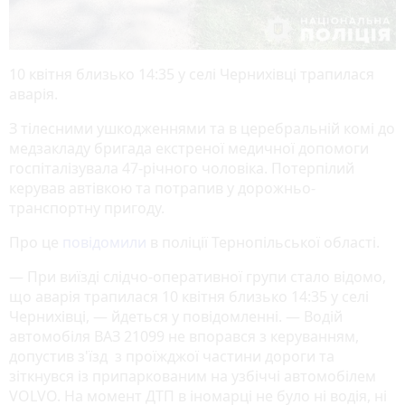
10 квітня близько 14:35 у селі Чернихівці трапилася
аварія.
З тілесними ушкодженнями та в церебральній комі до
медзакладу бригада екстреної медичної допомоги
госпіталізувала 47-річного чоловіка. Потерпілий
керував автівкою та потрапив у дорожньо-
транспортну пригоду.
Про це
повідомили
в поліції Тернопільської області.
— При виїзді слідчо-оперативної групи стало відомо,
що аварія трапилася 10 квітня близько 14:35 у селі
Чернихівці, — йдеться у повідомленні. — Водій
автомобіля ВАЗ 21099 не впорався з керуванням,
допустив з'їзд з проїжджої частини дороги та
зіткнувся із припаркованим на узбіччі автомобілем
VOLVO. На момент ДТП в іномарці не було ні водія, ні