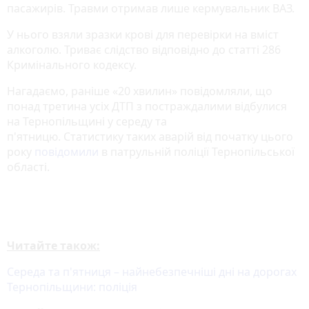
пасажирів. Травми отримав лише кермувальник ВАЗ.
У нього взяли зразки крові для перевірки на вміст
алкоголю. Триває слідство відповідно до статті 286
Кримінального кодексу.
Нагадаємо, раніше «20 хвилин» повідомляли, що
понад третина усіх ДТП з постраждалими відбулися
на Тернопільщині у середу та
п'ятницю. Статистику таких аварій від початку цього
року
повідомили
в патрульній поліції Тернопільської
області.
Читайте також:
Середа та п'ятниця – найнебезпечніші дні на дорогах
Тернопільщини: поліція