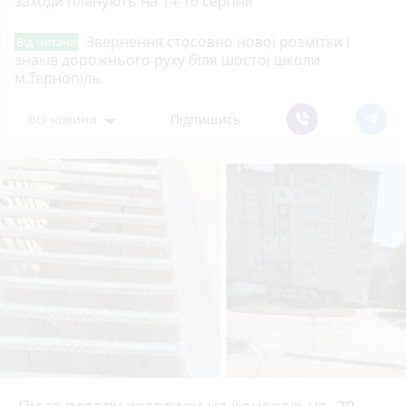
заходи планують на 14-16 серпня
Звернення стосовно нової розмітки і
Від читача
знаків дорожнього руху біля шостої школи
м.Тернопіль.
Всі новини
Підпишись
Після потопу квартири на Коновальця, 20