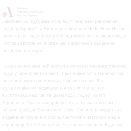
Здійснено за підтримки Асоціації “Незалежні регіональні
видавці України” та Foreningen Ukrainian Media Fund Nordic в
рамках реалізації проєкту Хаб підтримки регіональних медіа.
Погляди авторів не обов'язково збігаються з офіційною
позицією партнерів
Незалежний новинний портал з оперативним висвітленням
подій у Тернополі та області. Сайт новин №1 у Тернополі за
розміром аудиторії. Новини створюються для Вас
мультимедійною редакцією RIA та 20minut.ua. Ми
висвітлюємо важливі та цікаві події, людей, життя
Тернополя. Редакція запрошує читачів додавати власні
новини в розділ "Від читачів". Сайт 20minut.ua входить до
видавничої групи RIA Media, яка також є частиною Медіа
корпорації RIA © 20minut.ua. Усі права захищені. Будь-яка