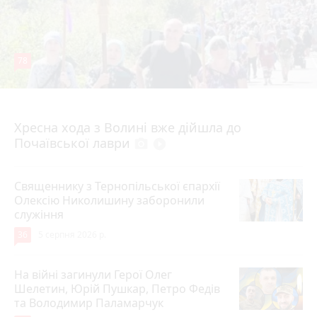
78
4 серпня 2026 р.
Хресна хода з Волині вже дійшла до
Почаївської лаври
photo_camera
play_circle_filled
Священнику з Тернопільської єпархії
Олексію Николишину заборонили
служіння
36
5 серпня 2026 р.
На війні загинули Герої Олег
Шелетин, Юрій Пушкар, Петро Федів
та Володимир Паламарчук