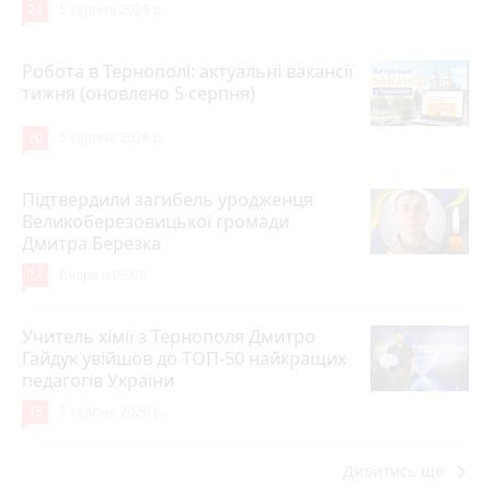
24
5 серпня 2026 р.
Робота в Тернополі: актуальні вакансії
тижня (оновлено 5 серпня)
20
5 серпня 2026 р.
Підтвердили загибель уродженця
Великоберезовицької громади
Дмитра Березка
17
Вчора о 09:00
Учитель хімії з Тернополя Дмитро
Гайдук увійшов до ТОП-50 найкращих
педагогів України
15
5 серпня 2026 р.
keyboard_arrow_right
Дивитись ще