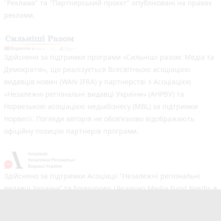
"Реклама" та "Партнерський проєкт" опубліковані на правах
реклами.
Здійснено за підтримки програми «Сильніші разом: Медіа та
Демократія», що реалізується Всесвітньою асоціацією
видавців новин (WAN-IFRA) у партнерстві з Асоціацією
«Незалежні регіональні видавці України» (АНРВУ) та
Норвезькою асоціацією медіабізнесу (MBL) за підтримки
Норвегії. Погляди авторів не обов’язково відображають
офіційну позицію партнерів програми.
Здійснено за підтримки Асоціації “Незалежні регіональні
видавці України” та Foreningen Ukrainian Media Fund Nordic в
рамках реалізації проєкту Хаб підтримки регіональних медіа.
Погляди авторів не обов'язково збігаються з офіційною