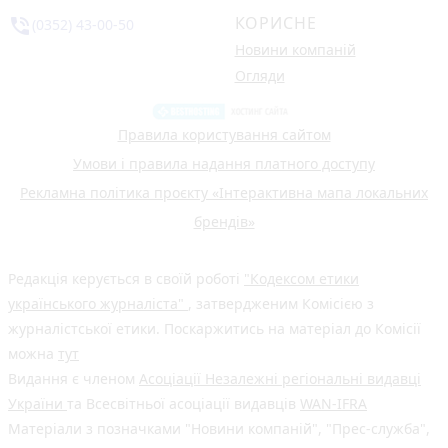
КОРИСНЕ
phone_in_talk
(0352) 43-00-50
Новини компаній
Огляди
Правила користування сайтом
Умови і правила надання платного доступу
Рекламна політика проєкту «Інтерактивна мапа локальних
брендів»
Редакція керується в своїй роботі
"Кодексом етики
українського журналіста"
, затвердженим Комісією з
журналістської етики. Поскаржитись на матеріал до Комісії
можна
тут
Видання є членом
Асоціації Незалежні регіональні видавці
України
та Всесвітньої асоціації видавців
WAN-IFRA
Матеріали з позначками "Новини компаній", "Прес-служба",