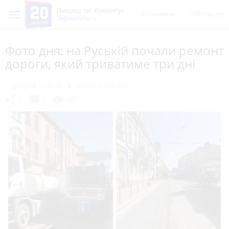
Пишеш ти! Коментує
Всі новини
Обговорен
Тернопіль
Фото дня: на Руській почали ремонт
дороги, який триватиме три дні
1 травня 2020 р.
Діана Олійник
chat_bubble
share
visibility
0
3
257