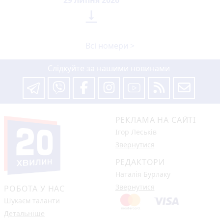

Всі номери >
Слідкуйте за нашими новинами
РЕКЛАМА НА САЙТІ
Ігор Леськів
Звернутися
РЕДАКТОРИ
Наталія Бурлаку
Звернутися
РОБОТА У НАС
Шукаєм таланти
Детальніше