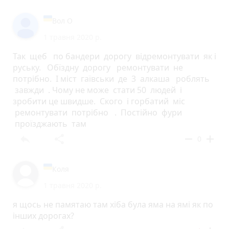
Вол О
1 травня 2020 р.
Так щеб по бандери дорогу відремонтувати як і
руську. Обїздну дорогу ремонтувати не
потрібно. І міст гаївськи де 3 алкаша роблять
завжди . Чому не може стати 50 людей і
зробити це швидше. Ского і горбатий міс
ремонтувати потрібно . Постійно фури
проїзджають там
reply
share
remove
add
0
Коля
1 травня 2020 р.
я щось не памятаю там хіба була яма на ямі як по
інших дорогах?