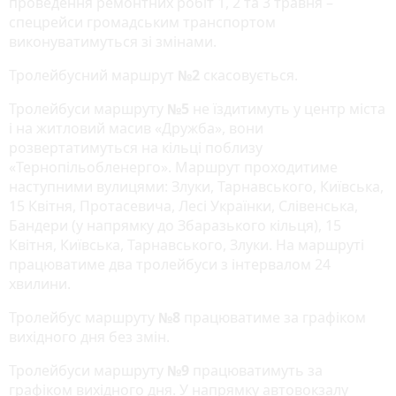
проведення ремонтних робіт 1, 2 та 3 травня –
спецрейси громадським транспортом
виконуватимуться зі змінами.
Тролейбусний маршрут
№2
скасовується.
Тролейбуси маршруту
№5
не їздитимуть у центр міста
і на житловий масив «Дружба», вони
розвертатимуться на кільці поблизу
«Тернопільобленерго». Маршрут проходитиме
наступними вулицями: Злуки, Тарнавського, Київська,
15 Квітня, Протасевича, Лесі Українки, Слівенська,
Бандери (у напрямку до Збаразького кільця), 15
Квітня, Київська, Тарнавського, Злуки. На маршруті
працюватиме два тролейбуси з інтервалом 24
хвилини.
Тролейбус маршруту
№8
працюватиме за графіком
вихідного дня без змін.
Тролейбуси маршруту
№9
працюватимуть за
графіком вихідного дня. У напрямку автовокзалу