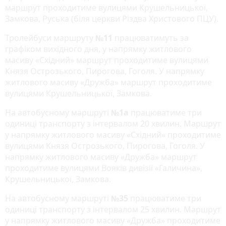
маршрут проходитиме вулицями Крушельницької,
Замкова, Руська (біля церкви Різдва Христового ПЦУ).
Тролейбуси маршруту
№11
працюватимуть за
графіком вихідного дня, у напрямку житлового
масиву «Східний» маршрут проходитиме вулицями
Князя Острозького, Пирогова, Гоголя. У напрямку
житлового масиву «Дружба» маршрут проходитиме
вулицями Крушельницької, Замкова.
На автобусному маршруті
№1а
працюватиме три
одиниці транспорту з інтервалом 20 хвилин. Маршрут
у напрямку житлового масиву «Східний» проходитиме
вулицями Князя Острозького, Пирогова, Гоголя. У
напрямку житлового масиву «Дружба» маршрут
проходитиме вулицями Вояків дивізії «Галичина»,
Крушельницької, Замкова.
На автобусному маршруті
№35
працюватиме три
одиниці транспорту з інтервалом 25 хвилин. Маршрут
у напрямку житлового масиву «Дружба» проходитиме