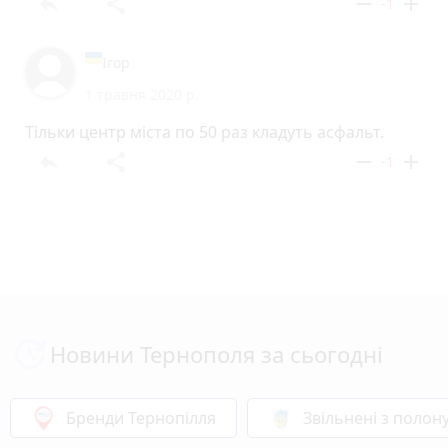
reply
share
remove
add
-1
Ігор
1 травня 2020 р.
Тільки центр міста по 50 раз кладуть асфальт.
reply
share
remove
add
-1
Новини Тернополя за сьогодні
Бренди Тернопілля
Звільнені з полон