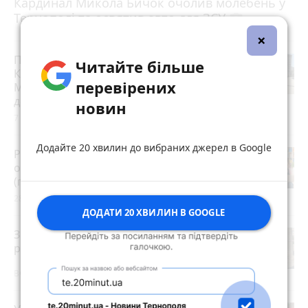
Кардинал Микола Бичок очолив молебень у
Тернополі та освятив авто для ЗСУ
photo_camera
×
Після потопу квартири на
Читайте більше
Коновальця, 20 сирі та цвітуть.
перевірених
Мешканці можуть розраховувати на
допомогу?
новин
7 серпня 2026 р.
Додайте 20 хвилин до вибраних джерел в Google
Розвиток дітей у Тернополі 2026:
огляд гуртків, секцій, клубів та студій
(партнерський проєкт)
28 липня 2026 р.
ДОДАТИ 20 ХВИЛИН В GOOGLE
Знову розрили біля «Універсаму»: що
роблять цього разу?
Вчора о 14:04