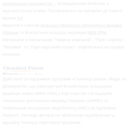
українського журналіста"
, затвердженим Комісією з
журналістської етики. Поскаржитись на матеріал до Комісії
можна
тут
Видання є членом
Асоціації Незалежні регіональні видавці
України
та Всесвітньої асоціації видавців
WAN-IFRA
Матеріали з позначками "Новини компаній", "Прес-служба",
"Реклама" та "Партнерський проєкт" опубліковані на правах
реклами.
Здійснено за підтримки програми «Сильніші разом: Медіа та
Демократія», що реалізується Всесвітньою асоціацією
видавців новин (WAN-IFRA) у партнерстві з Асоціацією
«Незалежні регіональні видавці України» (АНРВУ) та
Норвезькою асоціацією медіабізнесу (MBL) за підтримки
Норвегії. Погляди авторів не обов’язково відображають
офіційну позицію партнерів програми.