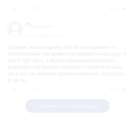
reply
share
remove
add
0
Еквівалент
9 листопада 2018 р.
Цікавим, на мою думку, був би експеримент із
розміщенням там живого регулювальника руху. А
що, в ПДР він є, а вживу переважна більшість
водіїв його не бачила і зеленого поняття не має,
чого він так кумедно руками розмахує. Шоу було
б ще те...
reply
share
remove
add
1
Дивитись ще 13 відповідей