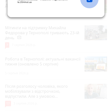
У Скоморохах п'яний водій вчинив
ДТП під час втечі від патрульних
8 серпня 2026 р.
Мітинги на підтримку Михайла
Федорова у Тернополі тривають 23-ій
день
photo_camera
7
7 серпня 2026 р.
Робота в Тернополі: актуальні вакансії
тижня (оновлено 5 серпня)
5 серпня 2026 р.
Після розголосу чоловіка, якого
мобілізували з відстрочкою,
відпустили. Але з умовою…
17
3 серпня 2026 р.