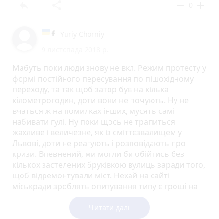
reply
share
remove
add
0
Yuriy Chorniy
9 листопада 2018 р.
Мабуть поки люди знову не вкл. Режим протесту у
формі постійного пересування по пішохідному
переходу, та так щоб затор був на кілька
кілометрогодин, доти вони не почують. Ну не
вчаться ж на помилках інших, мусять самі
набивати гулі. Ну поки щось не трапиться
жахливе і величезне, як із сміттєзвалищем у
Львові, доти не реагують і розповідають про
кризи. Впевнений, ми могли би обійтись без
кількох застелених бруківкою вулиць заради того,
щоб відремонтували міст. Нехай на сайті
міськради зроблять опитування типу є гроші на
те або на це + щоб ми додали свій варіант. Оце
називається демократія, а не те що трачу там, де
Читати далі
мені найбільша вигода. Якось так.