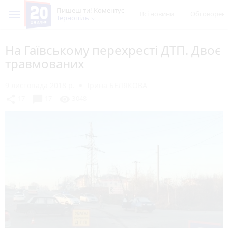
Пишеш ти! Коментує
Всі новини
Обговорен
Тернопіль
На Гаївському перехресті ДТП. Двоє
травмованих
9 листопада 2018 р.
Ірина БЕЛЯКОВА
chat_bubble
share
visibility
17
17
3048