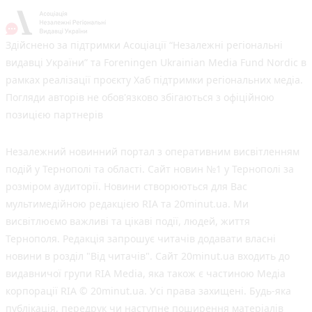
Здійснено за підтримки Асоціації “Незалежні регіональні
видавці України” та Foreningen Ukrainian Media Fund Nordic в
рамках реалізації проєкту Хаб підтримки регіональних медіа.
Погляди авторів не обов'язково збігаються з офіційною
позицією партнерів
Незалежний новинний портал з оперативним висвітленням
подій у Тернополі та області. Сайт новин №1 у Тернополі за
розміром аудиторії. Новини створюються для Вас
мультимедійною редакцією RIA та 20minut.ua. Ми
висвітлюємо важливі та цікаві події, людей, життя
Тернополя. Редакція запрошує читачів додавати власні
новини в розділ "Від читачів". Сайт 20minut.ua входить до
видавничої групи RIA Media, яка також є частиною Медіа
корпорації RIA © 20minut.ua. Усі права захищені. Будь-яка
публiкацiя, передрук чи наступне поширення матеріалів