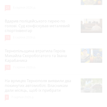
21
8 серпня 2026 р.
Вдарив поліцейського гирею по
голові. Суд конфіскував металевий
спортінвентар
15
8 серпня 2026 р.
Тернопільщина втратила Героїв
Михайла Скоробогатого та Івана
Карабаника
10
7 серпня 2026 р.
На вулицях Тернополя виявили два
покинутих автомобілі. Власникам
дали місяць, щоб їх прибрати
9
7 серпня 2026 р.