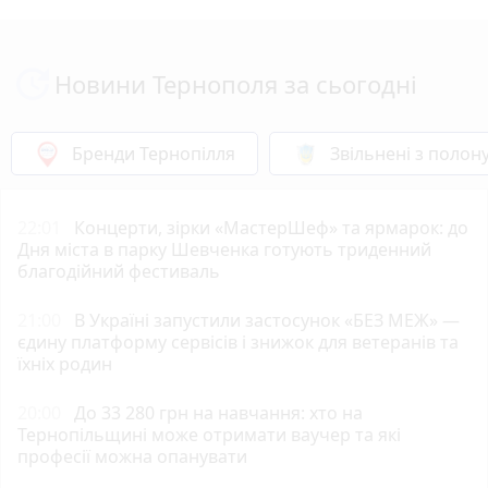
Новини Тернополя за сьогодні
Бренди Тернопілля
Звільнені з полон
22:01
Концерти, зірки «МастерШеф» та ярмарок: до
Дня міста в парку Шевченка готують триденний
благодійний фестиваль
21:00
В Україні запустили застосунок «БЕЗ МЕЖ» —
єдину платформу сервісів і знижок для ветеранів та
їхніх родин
20:00
До 33 280 грн на навчання: хто на
Тернопільщині може отримати ваучер та які
професії можна опанувати