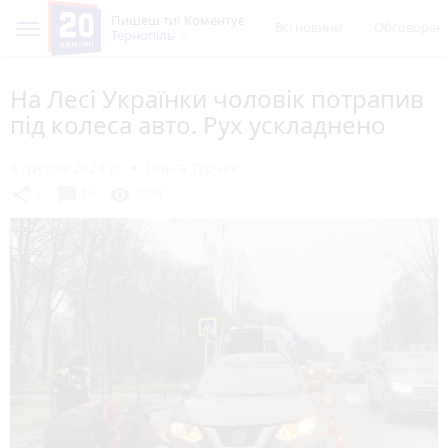
Пишеш ти! Коментує
Всі новини
Обговорен
Тернопіль
На Лесі Українки чоловік потрапив
під колеса авто. Рух ускладнено
4 грудня 2024 р.
Ольга Турчак
chat_bubble
share
visibility
2
16
3334