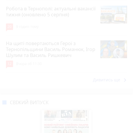
Робота в Тернополі: актуальні вакансії
тижня (оновлено 5 серпня)
20
9 годин тому
На щиті повертаються Герої з
Тернопільщини Василь Романюк, Ігор
Шулим та Василь Ришкевич
12
Вчора об 11:30
keyboard_arrow_right
Дивитись ще
СВІЖИЙ ВИПУСК