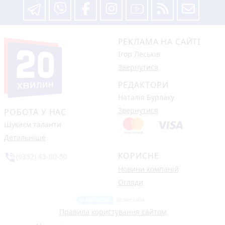
РЕКЛАМА НА САЙТІ
Ігор Леськів
Звернутися
РЕДАКТОРИ
Наталія Бурлаку
Звернутися
РОБОТА У НАС
Шукаєм таланти
Детальніше
КОРИСНЕ
phone_in_talk
(0352) 43-00-50
Новини компаній
Огляди
Правила користування сайтом