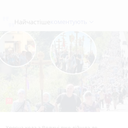
коментують
Найчастіше
77
Вчора о 12:30
Хресна хода з Волині вже дійшла до