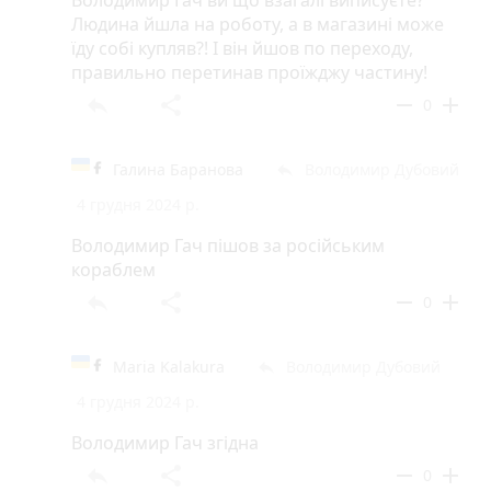
Людина йшла на роботу, а в магазині може
їду собі купляв?! І він йшов по переходу,
правильно перетинав проїжджу частину!
reply
share
remove
add
0
Галина Баранова
Володимир Дубовий
reply
4 грудня 2024 р.
Володимир Гач пішов за російським
кораблем
reply
share
remove
add
0
Maria Kalakura
Володимир Дубовий
reply
4 грудня 2024 р.
Володимир Гач згідна
reply
share
remove
add
0