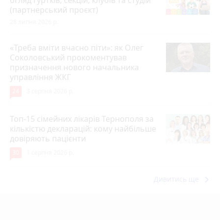
(партнерський проєкт)
28 липня 2026 р.
«Треба вміти вчасно піти»: як Олег
Соколовський прокоментував
призначення нового начальника
управління ЖКГ
24
3 серпня 2026 р.
Топ-15 сімейних лікарів Тернополя за
кількістю декларацій: кому найбільше
довіряють пацієнти
30
1 серпня 2026 р.
keyboard_arrow_right
Дивитись ще