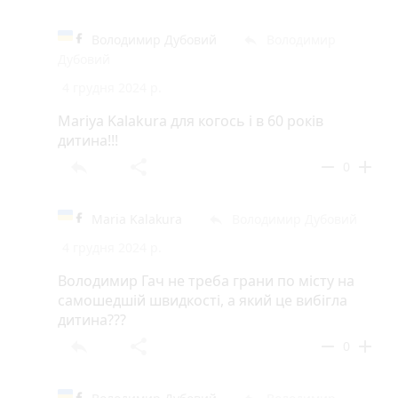
Володимир Дубовий
Володимир
reply
Дубовий
4 грудня 2024 р.
Mariya Kalakura для когось і в 60 років
дитина!!!
reply
share
remove
add
0
Maria Kalakura
Володимир Дубовий
reply
4 грудня 2024 р.
Володимир Гач не треба грани по місту на
самошедшій швидкості, а який це вибігла
дитина???
reply
share
remove
add
0