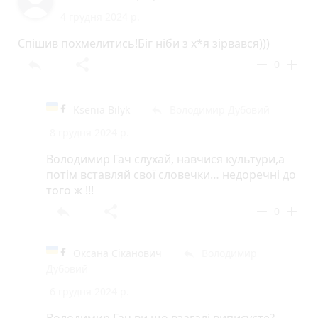
4 грудня 2024 р.
Спішив похмелитись!Біг ніби з х*я зірвався)))
reply
share
remove
add
0
Ksenia Bilyk
Володимир Дубовий
reply
8 грудня 2024 р.
Володимир Гач слухай, навчися культури,а
потім вставляй свої словечки… недоречні до
того ж !!!
reply
share
remove
add
0
Оксана Сіканович
Володимир
reply
Дубовий
6 грудня 2024 р.
Володимир Гач ви що взагалі виписуєте?