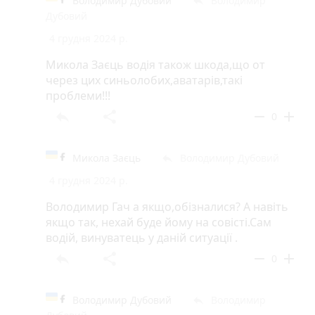
Володимир Дубовий
Володимир
reply
Дубовий
4 грудня 2024 р.
Микола Заєць водія також шкода,що от
через цих синьолобих,аватарів,такі
проблеми!!!
reply
share
remove
add
0
Микола Заєць
Володимир Дубовий
reply
4 грудня 2024 р.
Володимир Гач а якщо,обізналися? А навіть
якщо так, нехай буде йому на совісті.Сам
водій, винуватець у даній ситуації .
reply
share
remove
add
0
Володимир Дубовий
Володимир
reply