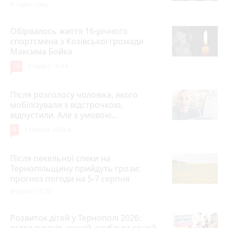
9 годин тому
Обірвалось життя 16-річного
спортсмена з Козівської громади
Максима Бойка
10
Вчора о 16:54
Після розголосу чоловіка, якого
мобілізували з відстрочкою,
відпустили. Але з умовою…
8
3 серпня 2026 р.
Після пекельної спеки на
Тернопільщину прийдуть грози:
прогноз погоди на 5-7 серпня
Вчора о 17:20
Розвиток дітей у Тернополі 2026:
огляд гуртків, секцій, клубів та студій