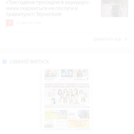
«Три години просиділи в коридорі»:
мама скаржиться на послуги в
травмпункті Тернополя
16
4 години тому
keyboard_arrow_right
Дивитись ще
СВІЖИЙ ВИПУСК