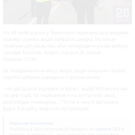
На об'їзній дорозі у Тернополі перекинулася машина
газової служби, водія забрала швидка. На місце
прибули рятувальник, аби попередити ризик вибуху
газових балонів. Аварія сталася 26 липня
близько 15.00.
Як повідомили на місці аварії, водія машини газової
служби забрала швидка зі струсом мозку.
- На цій дорозі зсунувся асфальт, водій УАЗ вискочив
на цей горб, та перекинувся на зустрічній смузі, -
розповідає очевидець. - Потім в нього врізалася
фура. Її водій у аварії не постраждав.
Корисне посилання
Найбільша база пропозицій продати чи
купити ГАЗ
в
Україні. Аutomoto.ua - пошуковик на 100 автосайтах.