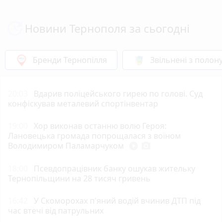
Новини Тернополя за сьогодні
Бренди Тернопілля
Звільнені з полон
20:03
Вдарив поліцейського гирею по голові. Суд
конфіскував металевий спортінвентар
19:00
Хор виконав останню волю Героя:
Лановецька громада попрощалася з воїном
Володимиром Паламарчуком
play_circle_filled
photo_camera
18:00
Псевдопрацівник банку ошукав жительку
Тернопільщини на 28 тисяч гривень
16:42
У Скоморохах п'яний водій вчинив ДТП під
час втечі від патрульних