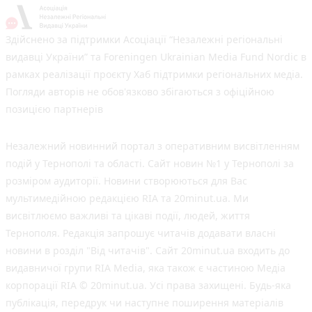
Здійснено за підтримки Асоціації “Незалежні регіональні
видавці України” та Foreningen Ukrainian Media Fund Nordic в
рамках реалізації проєкту Хаб підтримки регіональних медіа.
Погляди авторів не обов'язково збігаються з офіційною
позицією партнерів
Незалежний новинний портал з оперативним висвітленням
подій у Тернополі та області. Сайт новин №1 у Тернополі за
розміром аудиторії. Новини створюються для Вас
мультимедійною редакцією RIA та 20minut.ua. Ми
висвітлюємо важливі та цікаві події, людей, життя
Тернополя. Редакція запрошує читачів додавати власні
новини в розділ "Від читачів". Сайт 20minut.ua входить до
видавничої групи RIA Media, яка також є частиною Медіа
корпорації RIA © 20minut.ua. Усі права захищені. Будь-яка
публiкацiя, передрук чи наступне поширення матеріалів