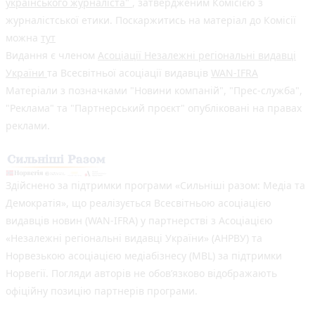
українського журналіста"
, затвердженим Комісією з
журналістської етики. Поскаржитись на матеріал до Комісії
можна
тут
Видання є членом
Асоціації Незалежні регіональні видавці
України
та Всесвітньої асоціації видавців
WAN-IFRA
Матеріали з позначками "Новини компаній", "Прес-служба",
"Реклама" та "Партнерський проєкт" опубліковані на правах
реклами.
Здійснено за підтримки програми «Сильніші разом: Медіа та
Демократія», що реалізується Всесвітньою асоціацією
видавців новин (WAN-IFRA) у партнерстві з Асоціацією
«Незалежні регіональні видавці України» (АНРВУ) та
Норвезькою асоціацією медіабізнесу (MBL) за підтримки
Норвегії. Погляди авторів не обов’язково відображають
офіційну позицію партнерів програми.