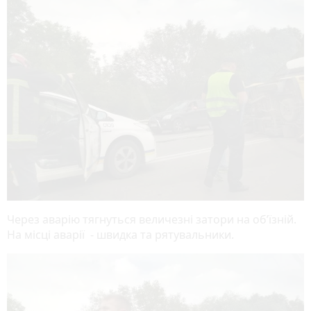
Через аварію тягнуться величезні затори на об’їзній.
На місці аварії - швидка та рятувальники.