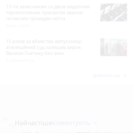
13-ти захисникам та двом видатним
тернополянам присвоїли звання
почесних громадян міста
Вчора о 10:50
15 років за вбивство випускниці:
апеляційний суд залишив вирок
Василю Гнатюку без змін
5 серпня 2026 р.
keyboard_arrow_right
Дивитись ще
коментують
Найчастіше