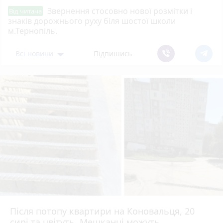
Звернення стосовно нової розмітки і
Від читача
знаків дорожнього руху біля шостої школи
м.Тернопіль.
Всі новини
Підпишись
Після потопу квартири на Коновальця, 20
сирі та цвітуть. Мешканці можуть