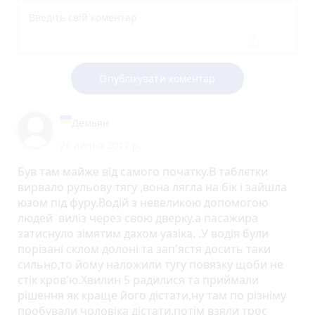
Опублікувати коментар
Демьян
26 липня 2017 р.
Був там майже від самого початку.В таблєтки
вирвало рульову тягу ,вона лягла на бік і зайшла
юзом під фуру.Водій з невеликою допомогою
людей виліз через свою дверку.а пасажира
затиснуло зімятим дахом уазіка. .У водія були
порізані склом долоні та зап'ястя досить таки
сильно,то йому наложили тугу повязку щоби не
стік кров'ю.Хвилин 5 радилися та приймали
рішення як краще його дістати,ну там по різніму
пробували чоловіка дістати,потім взяли трос