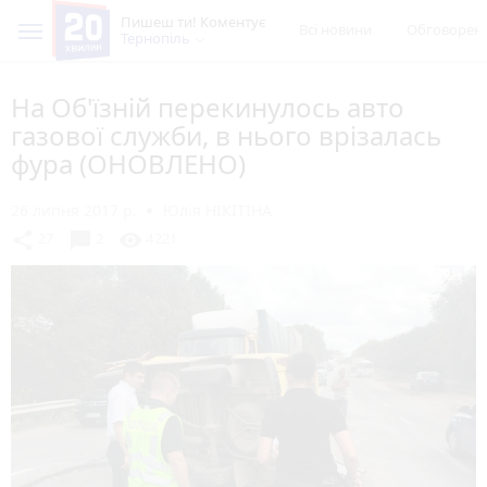
Пишеш ти! Коментує
Всі новини
Обговорен
Тернопіль
На Об'їзній перекинулось авто
газової служби, в нього врізалась
фура (ОНОВЛЕНО)
26 липня 2017 р.
Юлія НІКІТІНА
chat_bubble
share
visibility
27
2
4221