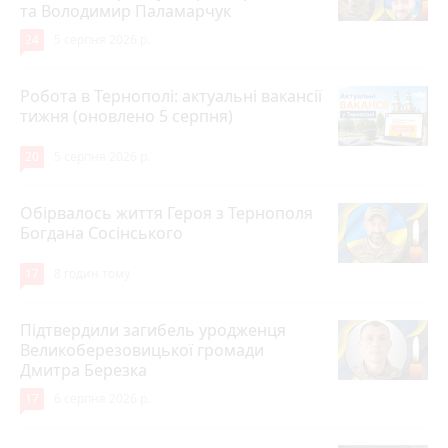
та Володимир Паламарчук
24
5 серпня 2026 р.
Робота в Тернополі: актуальні вакансії
тижня (оновлено 5 серпня)
20
5 серпня 2026 р.
Обірвалось життя Героя з Тернополя
Богдана Сосінського
17
8 годин тому
Підтвердили загибель уродженця
Великоберезовицької громади
Дмитра Березка
17
6 серпня 2026 р.