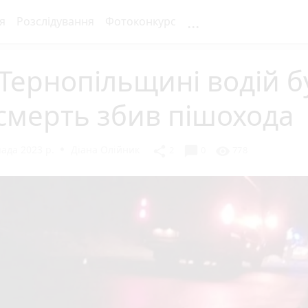
...
я
Розслідування
Фотоконкурс
Тернопільщині водій б
смерть збив пішохода
ада 2023 р.
Діана Олійник
chat_bubble
share
visibility
2
0
778