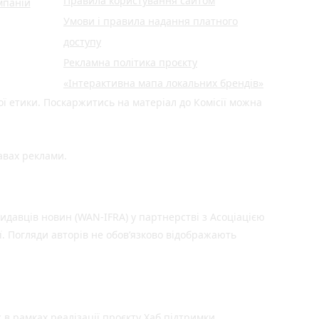
Правила користування сайтом
мпаній
Умови і правила надання платного
доступу
Рекламна політика проєкту
«Інтерактивна мапа локальних брендів»
ої етики. Поскаржитись на матеріал до Комісії можна
авах реклами.
идавців новин (WAN-IFRA) у партнерстві з Асоціацією
ї. Погляди авторів не обов’язково відображають
 в рамках реалізації проєкту Хаб підтримки