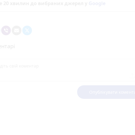
е 20 хвилин до вибраних джерел у
Google
нтарі
Опублікувати комент