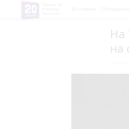
Пишеш ти!
Всі новини
Обговоренн
Коментує
Тернопіль
На 
на 
29 листоп