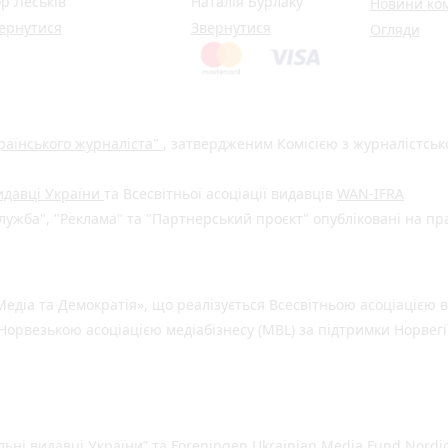
ор Леськів
Наталія Бурлаку
Новини ко
ернутися
Звернутися
Огляди
раїнського журналіста"
, затвердженим Комісією з журналістськ
видавці України
та Всесвітньої асоціації видавців
WAN-IFRA
ужба", "Реклама" та "Партнерський проєкт" опубліковані на пр
едіа та Демократія», що реалізується Всесвітньою асоціацією в
Норвезькою асоціацією медіабізнесу (MBL) за підтримки Норвегі
льні видавці України” та Foreningen Ukrainian Media Fund Nordic