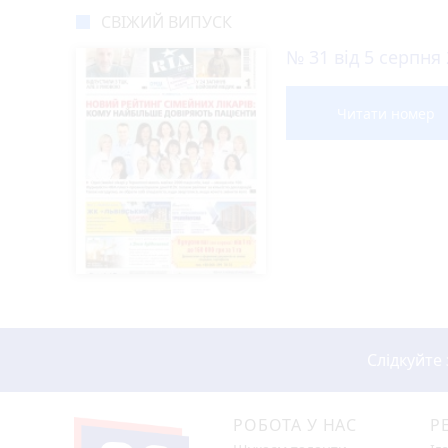
СВІЖИЙ ВИПУСК
№ 31 від 5 серпня
Читати номер
Слідкуйте
РОБОТА У НАС
Р