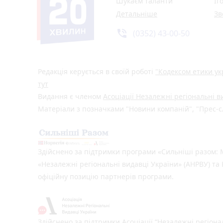
Шукаєм таланти
Іг
Детальніше
Зв
phone_in_talk
(0352) 43-00-50
Редакція керується в своїй роботі
"Кодексом етики ук
тут
Видання є членом
Асоціації Незалежні регіональні 
Матеріали з позначками "Новини компаній", "Прес-сл
Здійснено за підтримки програми «Сильніші разом: М
«Незалежні регіональні видавці України» (АНРВУ) та 
офіційну позицію партнерів програми.
Здійснено за підтримки Асоціації “Незалежні регіона