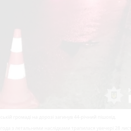
ській громаді на дорозі загинув 44-річний пішохід.
года з летальними наслідками трапилася увечері 28 лис