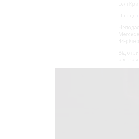
селі Кри
Про це
Неподал
Mercedes
44-річн
Від отри
відповід