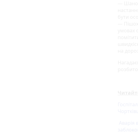
— Шановн
настанн
бути ос
— Пішох
умовах 
помітити
швидкіс
на дороз
Нагадає
розбито
Читайт
Госпітал
Чортків
Аварія 
заблоко