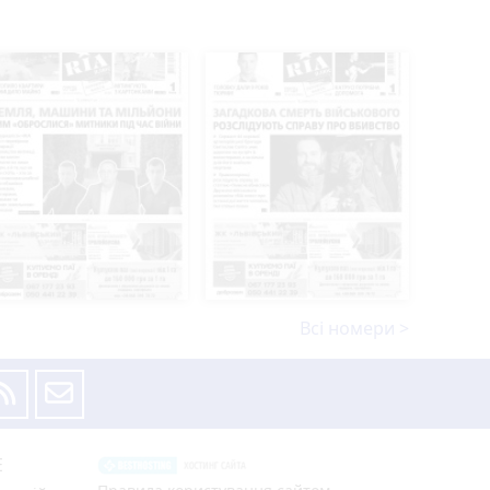
Всі номери >
Е