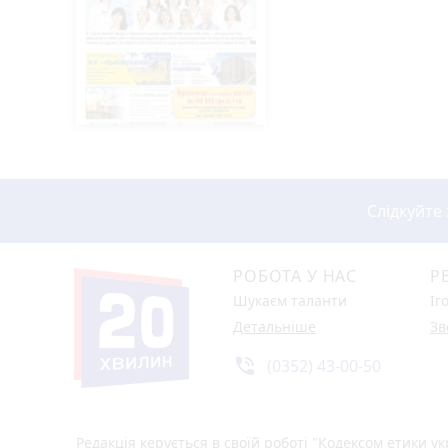
Слідкуйте
РОБОТА У НАС
Р
Шукаєм таланти
Іг
Детальніше
Зв
phone_in_talk
(0352) 43-00-50
Редакція керується в своїй роботі
"Кодексом етики ук