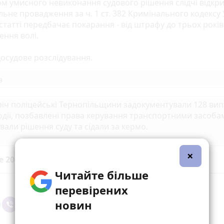
ом умисного невиконання судового рішення слідчі відкр
ьне провадження за ч. 1 ст. 382 Кримінального кодексу 
статті передбачає покарання - від штрафу до трьох років
ення волі.
досудове розслідування.
а
іч поліцейські Тернопільщини задокументували 128 випа
одії, позбавлені права керування транспортними засоба
вали рішення суду та сідали за кермо.
×
е 20 хвилин до вибраних джерел у
Google
Читайте більше
перевірених
новин