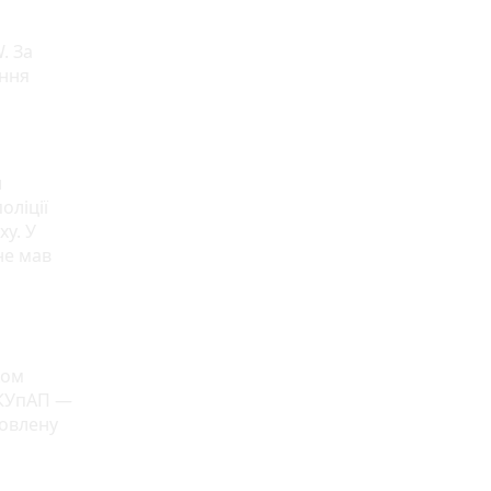
. За
ення
и
оліції
у. У
не мав
ком
 КУпАП —
новлену