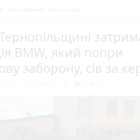
...
я
Розслідування
Фотоконкурс
 Тернопільщині затрим
ія BMW, який попри
ову заборону, сів за к
 2026 р.
Ольга Турчак
chat_bubble
share
visibility
0
3
168