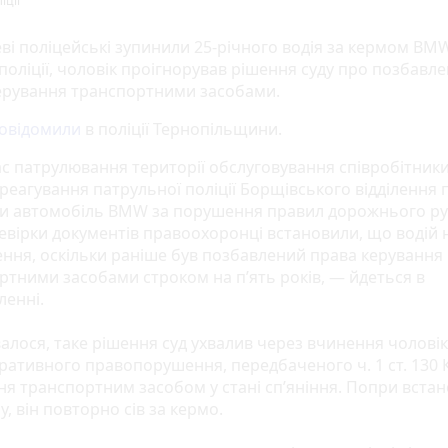
іції
ві поліцейські зупинили 25-річного водія за кермом BMW
поліції, чоловік проігнорував рішення суду про позбавл
ерування транспортними засобами.
овідомили
в поліції Тернопільщини.
ас патрулювання території обслуговування співробітник
реагування патрульної поліції Борщівського відділення п
и автомобіль BMW за порушення правил дорожнього рух
ревірки документів правоохоронці встановили, що водій 
ення, оскільки раніше був позбавлений права керування
ртними засобами строком на п’ять років, — йдеться в
ленні.
валося, таке рішення суд ухвалив через вчинення чолові
тративного правопорушення, передбаченого ч. 1 ст. 130
ня транспортним засобом у стані сп’яніння. Попри вста
, він повторно сів за кермо.