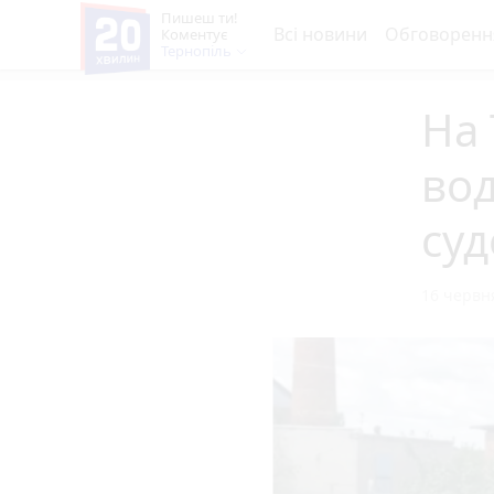
Пишеш ти!
Всі новини
Обговоренн
Коментує
Тернопіль
На
вод
суд
16 червня