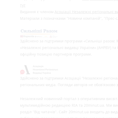
тут
Видання є членом
Асоціації Незалежні регіональні 
Матеріали з позначками "Новини компаній", "Прес-сл
Здійснено за підтримки програми «Сильніші разом: М
«Незалежні регіональні видавці України» (АНРВУ) та 
офіційну позицію партнерів програми.
Здійснено за підтримки Асоціації “Незалежні регіона
регіональних медіа. Погляди авторів не обов'язково
Незалежний новинний портал з оперативним висвітле
мультимедійною редакцією RIA та 20minut.ua. Ми вис
розділ "Від читачів". Сайт 20minut.ua входить до ви