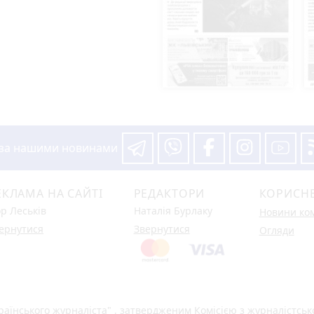
 за нашими новинами
ЕКЛАМА НА САЙТІ
РЕДАКТОРИ
КОРИСН
ор Леськів
Наталія Бурлаку
Новини ко
ернутися
Звернутися
Огляди
раїнського журналіста"
, затвердженим Комісією з журналістськ