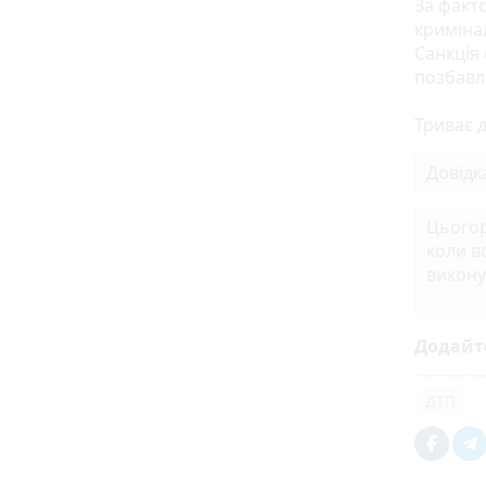
За факт
кримінал
Санкція 
позбавл
Триває 
Довідк
Цьогор
коли в
викону
Додайт
ДТП