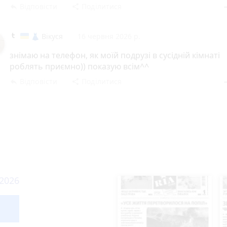
Відповісти
Поділитися
reply
share
rem
👗 Вікуся
16 червня 2026 р.
знімаю на телефон, як моїй подрузі в сусідній кімнаті
роблять приємно)) показую всім^^
Відповісти
Поділитися
reply
share
rem
 2026