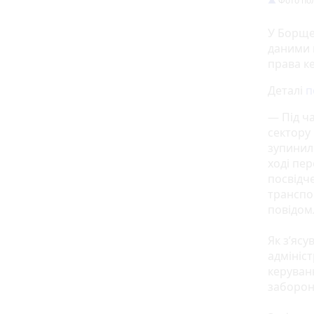
Фото пол
У Борще
даними 
права к
Деталі
п
— Під ч
сектору 
зупинил
ході пе
посвідч
транспо
повідом
Як з’ясу
адмініс
керуван
заборону