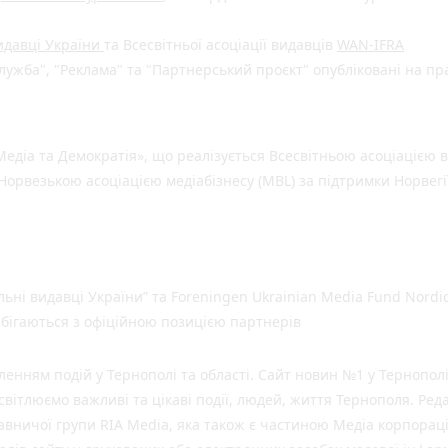
видавці України
та Всесвітньої асоціації видавців
WAN-IFRA
ужба", "Реклама" та "Партнерський проєкт" опубліковані на пр
едіа та Демократія», що реалізується Всесвітньою асоціацією в
Норвезькою асоціацією медіабізнесу (MBL) за підтримки Норвегі
льні видавці України” та Foreningen Ukrainian Media Fund Nordic
 збігаються з офіційною позицією партнерів
нням подій у Тернополі та області. Сайт новин №1 у Тернополі
вітлюємо важливі та цікаві події, людей, життя Тернополя. Ред
давничої групи RIA Media, яка також є частиною Медіа корпораці