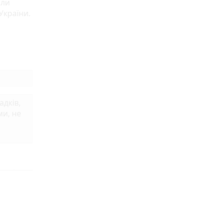
или
України.
дків,
ми, не