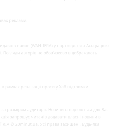
авах реклами.
идавців новин (WAN-IFRA) у партнерстві з Асоціацією
ї. Погляди авторів не обов’язково відображають
 в рамках реалізації проєкту Хаб підтримки
 за розміром аудиторії. Новини створюються для Вас
акція запрошує читачів додавати власні новини в
ї RIA © 20minut.ua. Усі права захищені. Будь-яка