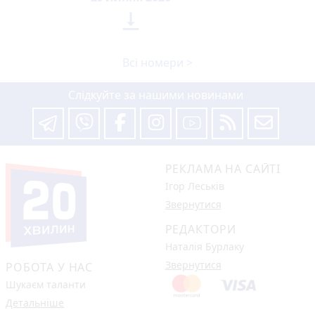

Всі номери >
Слідкуйте за нашими новинами
РЕКЛАМА НА САЙТІ
Ігор Леськів
Звернутися
РЕДАКТОРИ
Наталія Бурлаку
Звернутися
РОБОТА У НАС
Шукаєм таланти
Детальніше