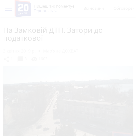
Пишеш ти! Коментує
Всі новини
Обговорен
Тернопіль
На Замковій ДТП. Затори до
податкової
3 квітня 2019 р.
Мар'яна ДОХВАТ
chat_bubble
share
visibility
1
3
1603