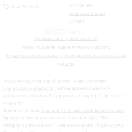
КОРИСНЕ
phone_in_talk
(0352) 43-00-50
Новини компаній
Огляди
Правила користування сайтом
Умови і правила надання платного доступу
Рекламна політика проєкту «Інтерактивна мапа локальних
брендів»
Редакція керується в своїй роботі
"Кодексом етики
українського журналіста"
, затвердженим Комісією з
журналістської етики. Поскаржитись на матеріал до Комісії
можна
тут
Видання є членом
Асоціації Незалежні регіональні видавці
України
та Всесвітньої асоціації видавців
WAN-IFRA
Матеріали з позначками "Новини компаній", "Прес-служба",