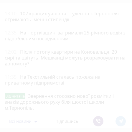
13:10
102 кращих учнів та студентів з Тернополя
отримають іменні стипендії
12:35
На Чортківщині затримали 25-річного водія з
підробленим посвідченням
12:02
Після потопу квартири на Коновальця, 20
сирі та цвітуть. Мешканці можуть розраховувати на
допомогу?
11:35
На Текстильній сталась пожежа на
приватному підприємстві
Звернення стосовно нової розмітки і
Від читача
знаків дорожнього руху біля шостої школи
м.Тернопіль.
Всі новини
Підпишись