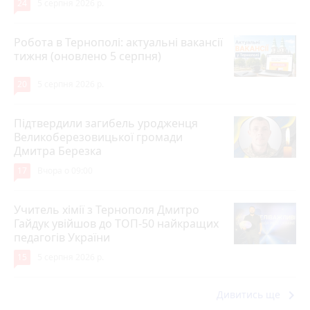
24
5 серпня 2026 р.
Робота в Тернополі: актуальні вакансії
тижня (оновлено 5 серпня)
20
5 серпня 2026 р.
Підтвердили загибель уродженця
Великоберезовицької громади
Дмитра Березка
17
Вчора о 09:00
Учитель хімії з Тернополя Дмитро
Гайдук увійшов до ТОП-50 найкращих
педагогів України
15
5 серпня 2026 р.
keyboard_arrow_right
Дивитись ще