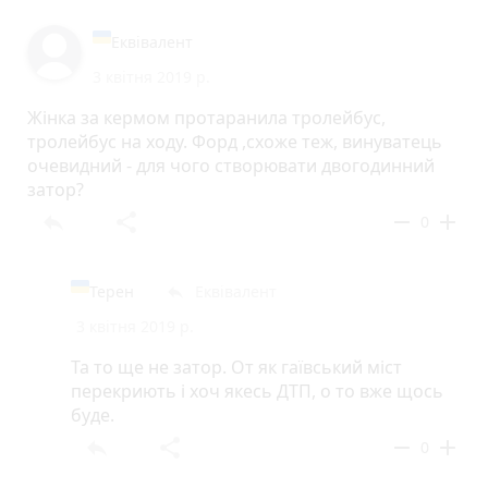
Еквівалент
3 квітня 2019 р.
Жінка за кермом протаранила тролейбус,
тролейбус на ходу. Форд ,схоже теж, винуватець
очевидний - для чого створювати двогодинний
затор?
reply
share
remove
add
0
Терен
Еквівалент
reply
3 квітня 2019 р.
Та то ще не затор. От як гаївський міст
перекриють і хоч якесь ДТП, о то вже щось
буде.
reply
share
remove
add
0