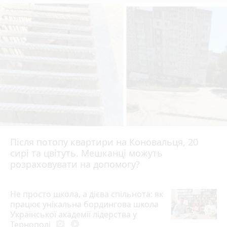
Після потопу квартири на Коновальця, 20
сирі та цвітуть. Мешканці можуть
розраховувати на допомогу?
Не просто школа, а дієва спільнота: як
працює унікальна бордингова школа
Української академії лідерства у
Тернополі
photo_camera
play_circle_filled