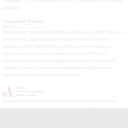
"Реклама" та "Партнерський проєкт" опубліковані на правах
реклами.
Здійснено за підтримки програми «Сильніші разом: Медіа та
Демократія», що реалізується Всесвітньою асоціацією
видавців новин (WAN-IFRA) у партнерстві з Асоціацією
«Незалежні регіональні видавці України» (АНРВУ) та
Норвезькою асоціацією медіабізнесу (MBL) за підтримки
Норвегії. Погляди авторів не обов’язково відображають
офіційну позицію партнерів програми.
Здійснено за підтримки Асоціації “Незалежні регіональні
видавці України” та Foreningen Ukrainian Media Fund Nordic в
рамках реалізації проєкту Хаб підтримки регіональних медіа.
Погляди авторів не обов'язково збігаються з офіційною