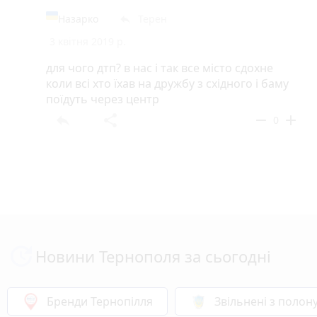
Назарко
Терен
reply
3 квітня 2019 р.
для чого дтп? в нас і так все місто сдохне
коли всі хто їхав на дружбу з східного і баму
поїдуть через центр
reply
share
remove
add
0
Новини Тернополя за сьогодні
Бренди Тернопілля
Звільнені з полон