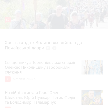
80
4 серпня 2026 р.
Хресна хода з Волині вже дійшла до
Почаївської лаври
photo_camera
play_circle_filled
Священнику з Тернопільської єпархії
Олексію Николишину заборонили
служіння
36
5 серпня 2026 р.
На війні загинули Герої Олег
Шелетин, Юрій Пушкар, Петро Федів
та Володимир Паламарчук