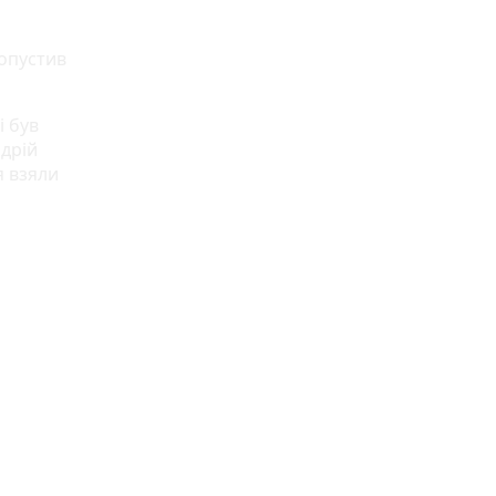
допустив
і був
ндрій
я взяли