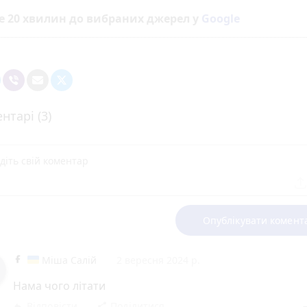
е 20 хвилин до вибраних джерел у
Google
нтарі (3)
Опублікувати комент
Міша Салій
2 вересня 2024 р.
Нама чого літати
Відповісти
Поділитися
reply
share
rem