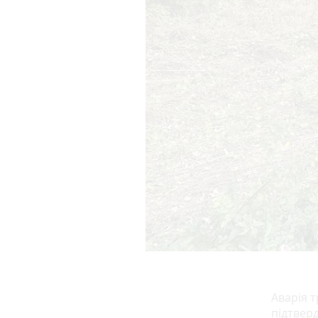
Аварія т
підтверд