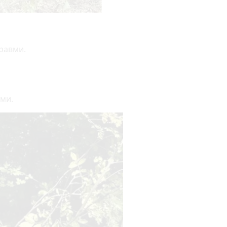
травми.
ими.