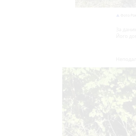
Фото Ро
За даним
Його доп
Неподал