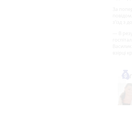
За попе
повідом
з’їзд з 
— В резу
госпіта
Василик
взірці к