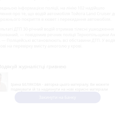
редньою інформацією поліції, на лінію 102 надійшло
лення про те, що водій автомобіля Тойота Land Cruiser 
дорожнього покриття в кювет і перекидання автомобіля.
льтаті ДТП 30-річний водій отримав тілесні ушкодження 
лізований, — повідомив речник поліції Тернопільщини А
. — Поліцейські встановлюють всі обставини ДТП. У воді
рові на перевірку вмісту алкоголю у крові.
Подякуй журналістці гривнею
Ірина БЕЛЯКОВА - авторка цього матеріалу. Ви можете
подякувати їй та надихнути на нові корисні матеріали
Закинути на Банку