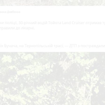
мана Довбенка
и поліції, 30-річний водій Тойота Land Cruiser отримав 
равили до лікарні.
ік Бучача, на Тернопільській трасі, — ДТП з постраждал