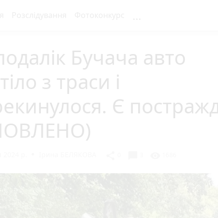
...
я
Розслідування
Фотоконкурс
одалік Бучача авто
тіло з траси і
екинулося. Є постражд
НОВЛЕНО)
 2024 р.
Ірина БЕЛЯКОВА
chat_bubble
share
visibility
0
3
1686