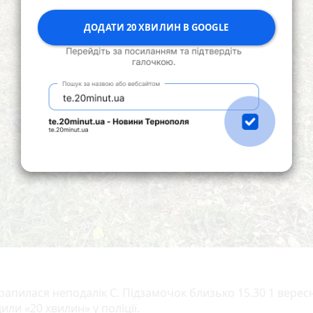
ДОДАТИ 20 ХВИЛИН В GOOGLE
рапилася неподалік С. Підзамочок близько 15.30 1 верес
или «20 хвилин» у поліції.