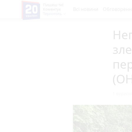
Пишеш ти!
Всі новини
Обговоренн
Коментує
Тернопіль
Неп
зле
пер
(О
1 вересня