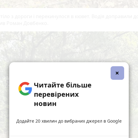
тіло з дороги і перекинулося в кювет. Водія доправили до
ив Роман Довбенко.
×
Читайте більше
перевірених
новин
Додайте 20 хвилин до вибраних джерел в Google