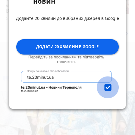
новин
апеляційний суд залишив вирок
Василю Гнатюку без змін
Додайте 20 хвилин до вибраних джерел в Google
5 серпня 2026 р.
keyboard_arrow_right
Дивитись ще
ДОДАТИ 20 ХВИЛИН В GOOGLE
коментують
Найчастіше