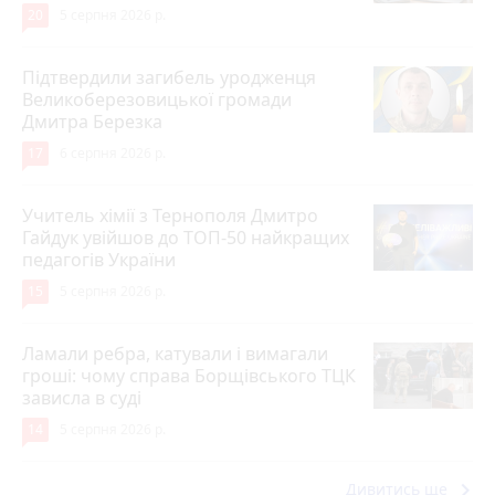
20
5 серпня 2026 р.
Підтвердили загибель уродженця
Великоберезовицької громади
Дмитра Березка
17
6 серпня 2026 р.
Учитель хімії з Тернополя Дмитро
Гайдук увійшов до ТОП-50 найкращих
педагогів України
15
5 серпня 2026 р.
Ламали ребра, катували і вимагали
гроші: чому справа Борщівського ТЦК
зависла в суді
14
5 серпня 2026 р.
keyboard_arrow_right
Дивитись ще