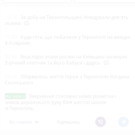
12:14
За добу на Тернопільщині ліквідували дев'ять
пожеж
photo_camera
11:00
Куди піти, що побачити у Тернополі на вихідні
8-9 серпня
09:48
Внаслідок атаки росіян на Київщині загинули
3-річний хлопчик та його бабуся і дідусь
photo_camera
09:00
Обірвалось життя Героя з Тернополя Богдана
Сосінського
Звернення стосовно нової розмітки і
Від читача
знаків дорожнього руху біля шостої школи
м.Тернопіль.
Всі новини
Підпишись