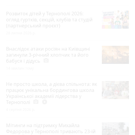
Розвиток дітей у Тернополі 2026:
огляд гуртків, секцій, клубів та студій
(партнерський проєкт)
28 липня 2026 р.
Внаслідок атаки росіян на Київщині
загинули 3-річний хлопчик та його
бабуся і дідусь
photo_camera
14 хвилин тому
Не просто школа, а дієва спільнота: як
працює унікальна бордингова школа
Української академії лідерства у
Тернополі
photo_camera
play_circle_filled
4 серпня 2026 р.
Мітинги на підтримку Михайла
Федорова у Тернополі тривають 23-ій