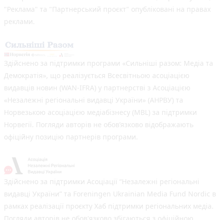
"Реклама" та "Партнерський проєкт" опубліковані на правах
реклами.
Здійснено за підтримки програми «Сильніші разом: Медіа та
Демократія», що реалізується Всесвітньою асоціацією
видавців новин (WAN-IFRA) у партнерстві з Асоціацією
«Незалежні регіональні видавці України» (АНРВУ) та
Норвезькою асоціацією медіабізнесу (MBL) за підтримки
Норвегії. Погляди авторів не обов’язково відображають
офіційну позицію партнерів програми.
Здійснено за підтримки Асоціації “Незалежні регіональні
видавці України” та Foreningen Ukrainian Media Fund Nordic в
рамках реалізації проєкту Хаб підтримки регіональних медіа.
Погляди авторів не обов'язково збігаються з офіційною