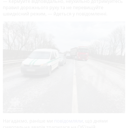
— Кермуйте відповідально, неухильно дотримуйтесь
правил дорожнього руху та не перевищуйте
швидкісний режим, — йдеться у повідомленні.
Нагадаємо, раніше ми
повідомляли
, що днями
смертельна аварія трапилася на Об'їзній.