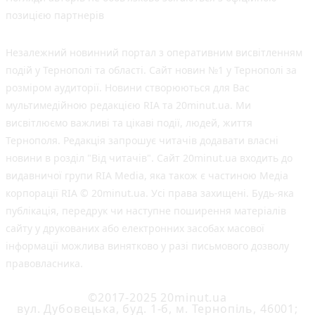
позицією партнерів
Незалежний новинний портал з оперативним висвітленням
подій у Тернополі та області. Сайт новин №1 у Тернополі за
розміром аудиторії. Новини створюються для Вас
мультимедійною редакцією RIA та 20minut.ua. Ми
висвітлюємо важливі та цікаві події, людей, життя
Тернополя. Редакція запрошує читачів додавати власні
новини в розділ "Від читачів". Сайт 20minut.ua входить до
видавничої групи RIA Media, яка також є частиною Медіа
корпорації RIA © 20minut.ua. Усі права захищені. Будь-яка
публiкацiя, передрук чи наступне поширення матеріалів
сайту у друкованих або електронних засобах масової
інформації можлива винятково у разі письмового дозволу
правовласника.
©2017-2025 20minut.ua
вул. Дубовецька, буд. 1-б, м. Тернопіль, 46001;