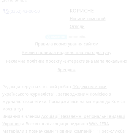
КОРИСНЕ
phone_in_talk
(0352) 43-00-50
Новини компаній
Огляди
Правила користування сайтом
Умови і правила надання платного доступу
Рекламна політика проєкту «Інтерактивна мапа локальних
брендів»
Редакція керується в своїй роботі
"Кодексом етики
українського журналіста"
, затвердженим Комісією з
журналістської етики. Поскаржитись на матеріал до Комісії
можна
тут
Видання є членом
Асоціації Незалежні регіональні видавці
України
та Всесвітньої асоціації видавців
WAN-IFRA
Матеріали з позначками "Новини компаній", "Прес-служба",