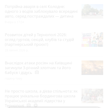
Потрійна аварія в селі Колодне:
одного з водіїв заблокувало всередині
авто, серед постраждалих — дитина
Вчора о 17:04
Розвиток дітей у Тернополі 2026:
огляд гуртків, секцій, клубів та студій
(партнерський проєкт)
28 липня 2026 р.
Внаслідок атаки росіян на Київщині
загинули 3-річний хлопчик та його
бабуся і дідусь
photo_camera
годину тому
Не просто школа, а дієва спільнота: як
працює унікальна бордингова школа
Української академії лідерства у
Тернополі
photo_camera
play_circle_filled