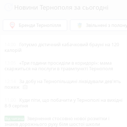
Новини Тернополя за сьогодні
Бренди Тернопілля
Звільнені з полон
14:00
Готуємо дієтичний кабачковий брауні на 120
калорій
13:05
«Три години просиділи в коридорі»: мама
скаржиться на послуги в травмпункті Тернополя
12:14
За добу на Тернопільщині ліквідували дев'ять
пожеж
photo_camera
11:00
Куди піти, що побачити у Тернополі на вихідні
8-9 серпня
Звернення стосовно нової розмітки і
Від читача
знаків дорожнього руху біля шостої школи