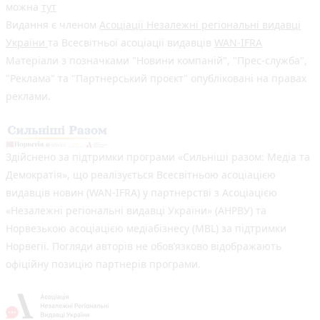
можна
тут
Видання є членом
Асоціації Незалежні регіональні видавці
України
та Всесвітньої асоціації видавців
WAN-IFRA
Матеріали з позначками "Новини компаній", "Прес-служба",
"Реклама" та "Партнерський проєкт" опубліковані на правах
реклами.
Здійснено за підтримки програми «Сильніші разом: Медіа та
Демократія», що реалізується Всесвітньою асоціацією
видавців новин (WAN-IFRA) у партнерстві з Асоціацією
«Незалежні регіональні видавці України» (АНРВУ) та
Норвезькою асоціацією медіабізнесу (MBL) за підтримки
Норвегії. Погляди авторів не обов’язково відображають
офіційну позицію партнерів програми.