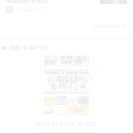
педагогів України
15
5 серпня 2026 р.
keyboard_arrow_right
Дивитись ще
СВІЖИЙ ВИПУСК
№ 31 від 5 серпня 2026