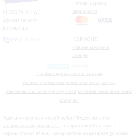
Наталія Бурлаку
Звернутися
РОБОТА У НАС
Шукаєм таланти
Детальніше
КОРИСНЕ
phone_in_talk
(0352) 43-00-50
Новини компаній
Огляди
Правила користування сайтом
Умови і правила надання платного доступу
Рекламна політика проєкту «Інтерактивна мапа локальних
брендів»
Редакція керується в своїй роботі
"Кодексом етики
українського журналіста"
, затвердженим Комісією з
журналістської етики. Поскаржитись на матеріал до Комісії