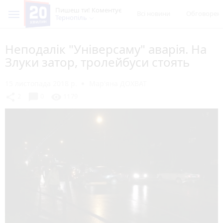
Пишеш ти! Коментує
Всі новини
Обговорен
Тернопіль
Неподалік "Універсаму" аварія. На
Злуки затор, тролейбуси стоять
15 листопада 2018 р.
Мар'яна ДОХВАТ
chat_bubble
share
visibility
2
0
1179