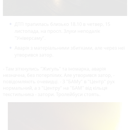
ДТП трапилась близько 18.10 в четвер, 15
листопада, на просп. Злуки неподалік
"Універсаму".
Аварія з матеріальними збитками, але через неї
утворився затор.
- Там зіткнулись "Жигуль" та іномарка, аварія
незначна, без потерпілих. Але утворився затор, -
повідомляють очевидці. - З "БАМу" в "Центр" рух
нормальний, а з "Центру" на "БАМ" від кільця
текстильника - затори. Тролейбуси стоять.