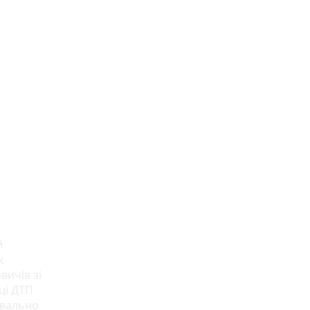
й
к
вичів зі
ці ДТП
квально