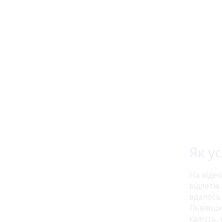
Як у
На відео
відлетів
вдалось
Львівщи
кажуть,