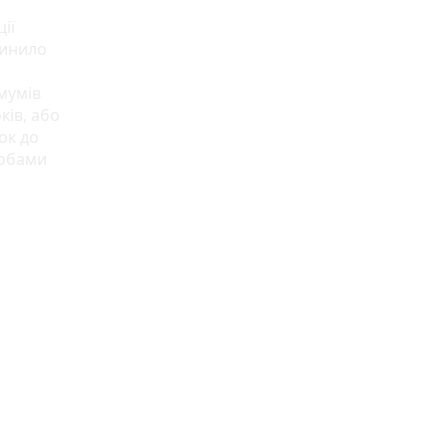
ії
чинило
мумів
ків, або
ок до
собами