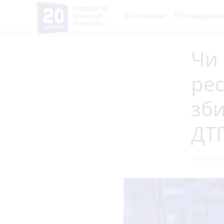
Пишеш ти!
Всі новини
Обговоренн
Коментує
Тернопіль
Чи 
рес
зби
ДТП
10 березн