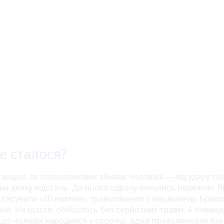
се сталося?
 видно, як позашляховик збиває чоловіка — від удару то
 на деяку відстань. До нього одразу кинулись перехожі. Я
 з’ясувати «20 хвилин», травмованим є мешканець Брюхо
ни. На щастя, обійшлось без серйозних травм. А очевид
 що чоловік народився у сорочці, адже позашляховик бу