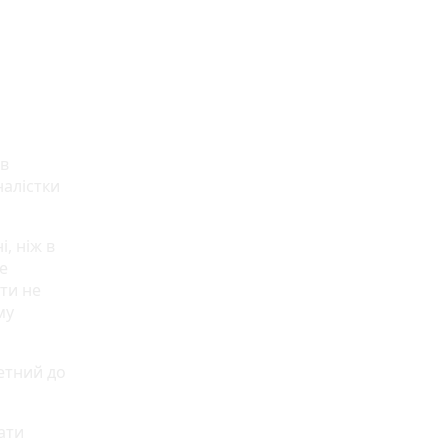
ав
налістки
, ніж в
е
ти не
му
етний до
ати