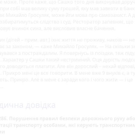
не може. Проте каже, що Сашко того дня виконував дору
 при собі мав велику суму грошей, яку мав завезти в банк
ає Михайло Гросуляк, може йти мова про самозахист. А д
озбиратимуться слідство і суд. Ресторатор запевняє, що
овує вчинок сина, але висловив власне бачення.
их (дітей – прим. авт.) їхнє життя не проживу, накоїв — н
ає за законом, — каже Михайло Гросуляк. — На скільки з
зувався з постраждалим. Я повернусь із поїздки, теж піду
. Характер у Сашки такий нестримний. Оця дурість людс
го доводиться платити. Але він дорослий – нехай відпові
 Прикро мені це все говорити. В мене вже 9 внуків є, а ту
ть. Прикро. Але в мене є заради кого і чого жити — і це
е…
ична довідка
286. Порушення правил безпеки дорожнього руху аб
тації транспорту особами, які керують транспортни
ми