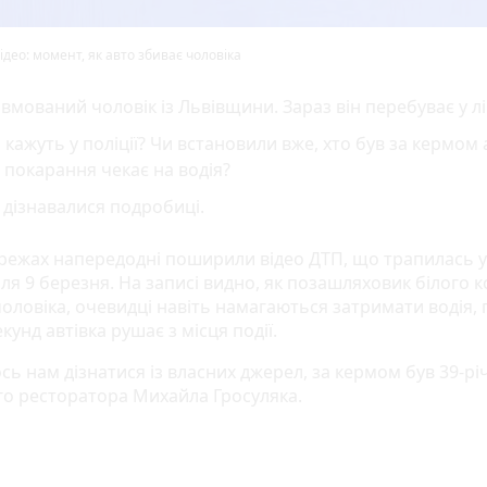
ідео: момент, як авто збиває чоловіка
вмований чоловік із Львівщини. Зараз він перебуває у лі
кажуть у поліції? Чи встановили вже, хто був за кермом а
 покарання чекає на водія?
дізнавалися подробиці.
режах напередодні поширили відео ДТП, що трапилась у
ля 9 березня. На записі видно, як позашляховик білого 
оловіка, очевидці навіть намагаються затримати водія, 
екунд автівка рушає з місця події.
сь нам дізнатися із власних джерел, за кермом був 39-рі
го ресторатора Михайла Гросуляка.