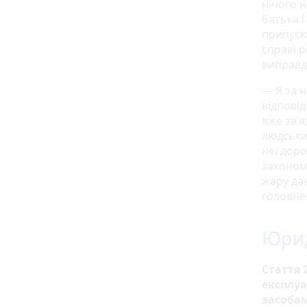
нічого 
батька і
припуск
справі р
виправд
— Я за н
відповід
вже зв’я
людськи
неї доро
законом.
жару даю
головн
Юрид
Стаття 
експлуа
засоба