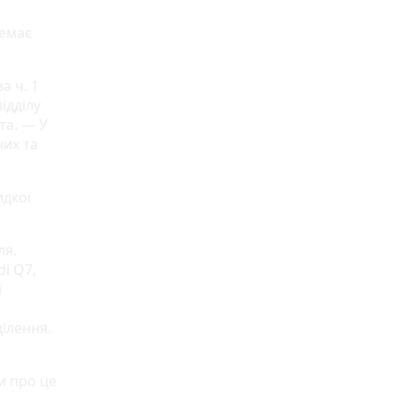
немає
а ч. 1
ідділу
та. — У
них та
идкої
ля.
i Q7,
ї
ілення.
и про це