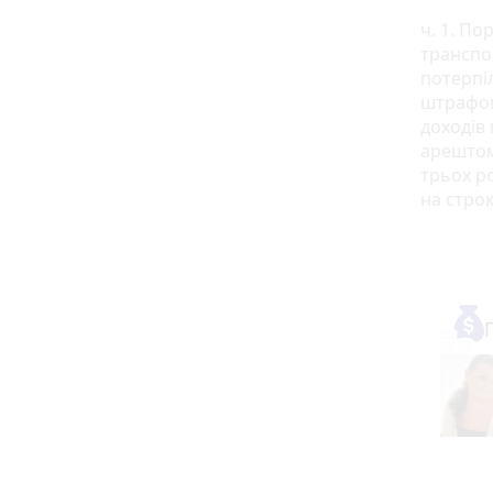
ч. 1. П
транспо
потерпі
штрафом
доходів
арештом
трьох р
на строк