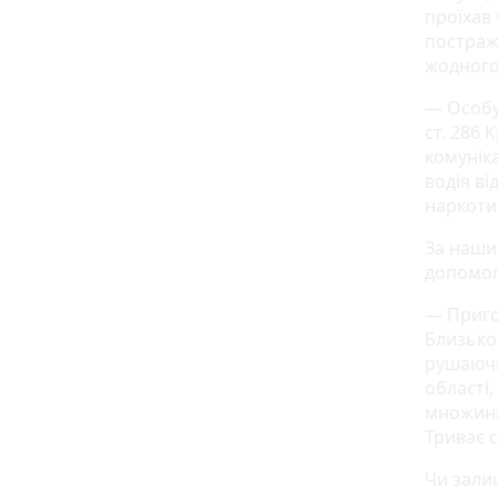
проїхав 
постраж
жодного
— Особу 
ст. 286 
комуніка
водія ві
наркоти
За наши
допомо
— Приго
Близько
рушаючи 
області,
множинн
Триває с
Чи залиш