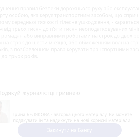
орушення правил безпеки дорожнього руху або експлуатац
рту особою, яка керує транспортним засобом, що спри
лому середньої тяжкості тілесне ушкодження, - карається
 від трьох тисяч до п’яти тисяч неоподатковуваних міні
 громадян або виправними роботами на строк до двох ро
 на строк до шести місяців, або обмеженням волі на стр
оків, з позбавленням права керувати транспортними за
 до трьох років.
Подякуй журналістці гривнею
Ірина БЕЛЯКОВА - авторка цього матеріалу. Ви можете
подякувати їй та надихнути на нові корисні матеріали
Закинути на Банку