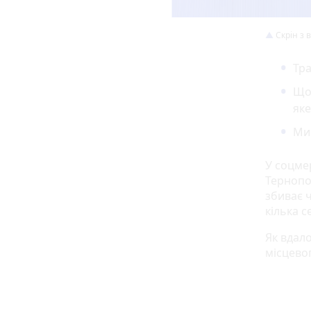
Скрін з в
Тра
Що 
яке
Ми 
У соцме
Тернопо
збиває ч
кілька с
Як вдало
місцево