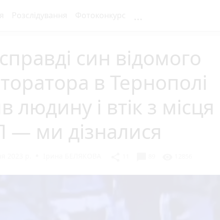
...
я
Розслідування
Фотоконкурс
справді син відомого
торатора в Тернополі
в людину і втік з місця
 — ми дізналися
я 2023 р.
Ірина БЕЛЯКОВА
chat_bubble
share
visibility
11
89
12856