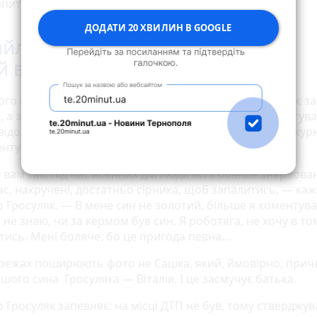
питали у поліції і там цю інформацію підтвердили.
ДОДАТИ 20 ХВИЛИН В GOOGLE
йло Гросуляк: «Накоїв —
й відповідає»
ого його життя не проживу. Накоїв — нехай відповідає за
 а закони зараз, у воєнний час, суворі», — так відреагув
 відомий ресторатор Михайло Гросуляк на прохання жур
нтувати ситуацію із ДТП.
вам так: під час воєнних дій люди всі є більше знервовані
ас, накручені, достатньо сірника, щоб запалитись, — каж
 Гросуляк. — В мене син не золотий, більше я коментува
 не знаю, чи за кермом був син. Я роботяга, не хочу в то
тись. Мені боляче, бо це пригода певна…
режах поширюють фото не Сашка, який, ймовірно, прич
ншого сина Гросуляка — Віталія. І це засмучує батька.
 Гросуляк запевняє: на місці ДТП не був, тому стверджув