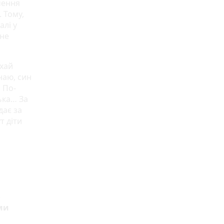
чення
. Тому,
алі у
 не
ехай
наю, син
. По-
ька… За
дає за
т діти
о
ми