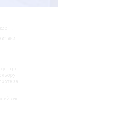
карні.
втівки і
 центрі
кольору
проте за
чний син