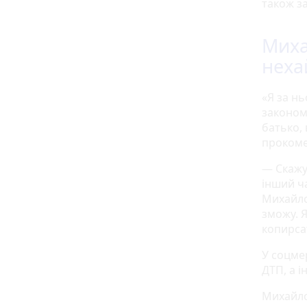
також за
Миха
неха
«Я за нь
законом,
батько,
прокоме
— Скажу 
інший ч
Михайло
зможу. Я
копирса
У соцме
ДТП, а і
Михайло