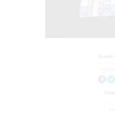
Додайт
хабарн
Коме