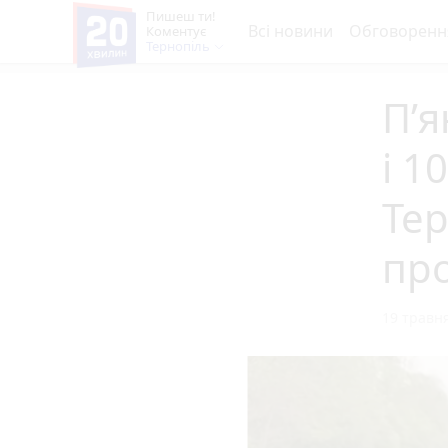
Пишеш ти!
Всі новини
Обговоренн
Коментує
Тернопіль
П’я
і 1
Тер
про
19 травня