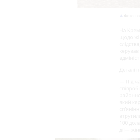
Фото: по
На Крем
щодо жі
слідства
керував 
адмініст
Деталі п
— Під ч
співроб
районног
який ке
сп’янінн
втрутил
100 дола
дії— жін