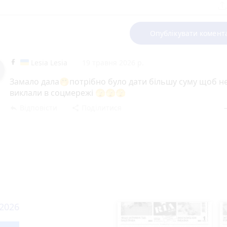
Опублікувати комент
Lesia Lesia
19 травня 2026 р.
Замало дала🤭потрібно було дати більшу суму щоб н
виклали в соцмережі 🫣🫣🫣
Відповісти
Поділитися
reply
share
rem
 2026