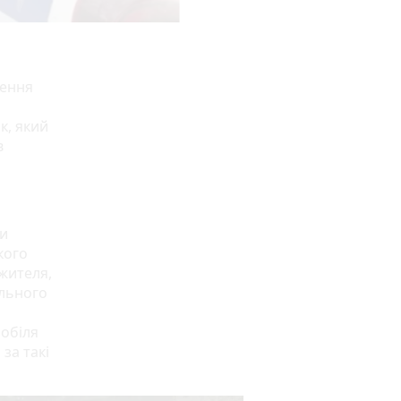
ження
и
к, який
в
ди
кого
 жителя,
ольного
мобіля
за такі