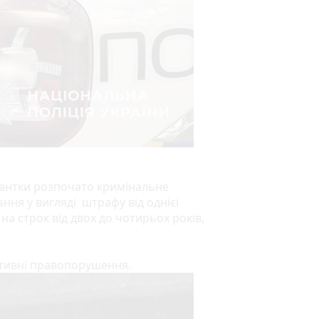
урантки розпочато кримінальне
ння у вигляді штрафу від однієї
а строк від двох до чотирьох років,
ативні правопорушення.