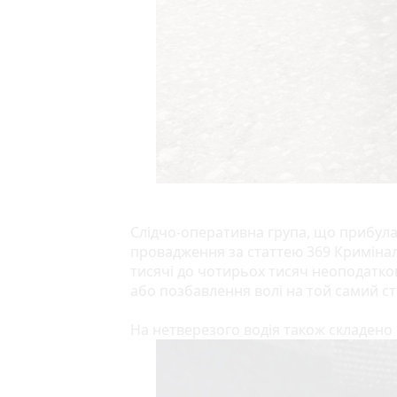
Слідчо-оперативна група, що прибула
провадження за статтею 369 Криміналь
тисячі до чотирьох тисяч неоподатков
або позбавлення волі на той самий с
На нетверезого водія також складено