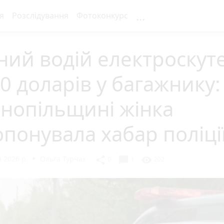
...
я
Розслідування
Фотоконкурс
ний водій електроскут
00 доларів у багажнику:
нопільщині жінка
понувала хабар поліці
 2026 р.
Ольга Турчак
chat_bubble
share
visibility
0
1
202