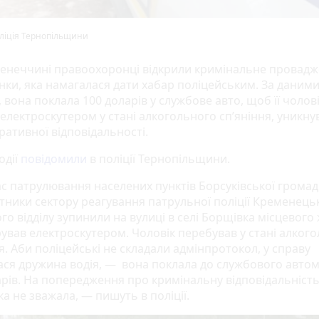
ліція Тернопільщини
енеччині правоохоронці відкрили кримінальне провад
нки, яка намагалася дати хабар поліцейським. За даним
, вона поклала 100 доларів у службове авто, щоб її чолові
електроскутером у стані алкогольного сп’яніння, уникну
ративної відповідальності.
одії
повідомили
в поліції Тернопільщини.
ас патрулювання населених пунктів Борсуківської грома
ітники сектору реагування патрульної поліції Кременець
о відділу зупинили на вулиці в селі Борщівка місцевого
рував електроскутером. Чоловік перебував у стані алког
я. Аби поліцейські не складали адмінпротокол, у справу
ася дружина водія, — вона поклала до службового авто
рів. На попередження про кримінальну відповідальність 
ка не зважала, — пишуть в поліції.