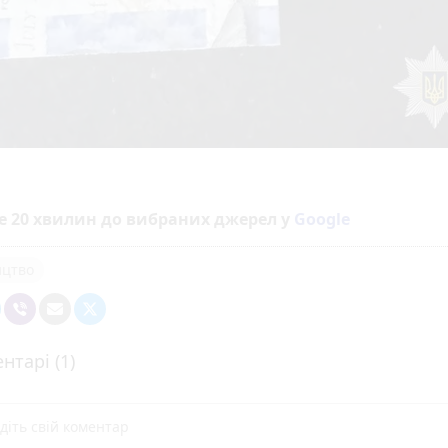
е 20 хвилин до вибраних джерел у
Google
ицтво
нтарі (1)