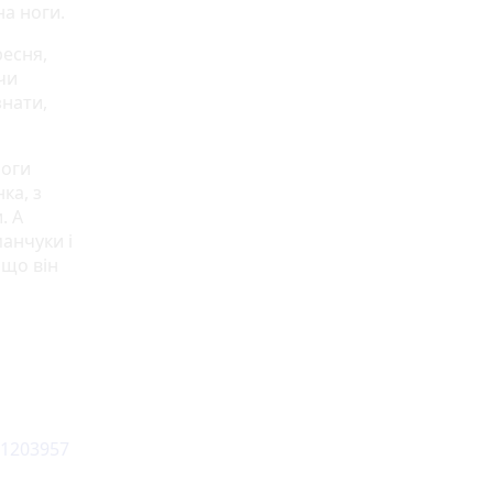
на ноги.
ресня,
чи
знати,
моги
ка, з
. А
анчуки і
 що він
121203957