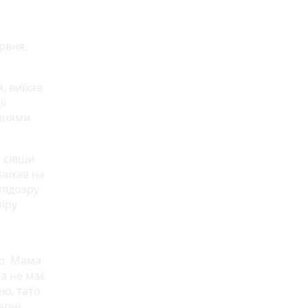
рвня,
, виїхав
ії
еннями
, сівши
наїхав на
підозру
міру
ію. Мама
а не має
ю, тато
арні,