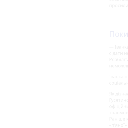
просили
Поки
— Іванка
сідати 
Реабілі
неможли
Іванка п
соціаль
Як дізна
Гусятин
офіційн
травмов
Раніше м
«п’яної