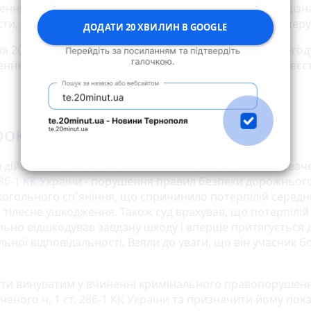
ння волі і до п’яти позбавлення прав керування. Як діз
сти, він відбувся штрафом. Суд також позбавив прав ке
ДОДАТИ 20 ХВИЛИН В GOOGLE
ня 2024 між потерпілою та обвинуваченим укладено угод
ня, — дізнаємося із матеріалів справи у Судовому реєст
роки без прав
 дійшли згоди щодо правової кваліфікації дій обвинувач
286-1 КК України
- порушення правил безпеки дорожнього
лкогольного сп`яніння, що спричинило потерпілій середн
 тілесне ушкодження. Також суд врахував, що потерпілій
льно відшкодував завдану шкоду і вперше притягується 
ьної відповідальності. Взяли до уваги, що він учасник 
ти винуватим у вчиненні кримінального правопорушенн
ченого ч. 1
ст. 286-1 КК України
та призначити йому пок