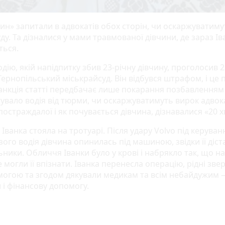
лин» запитали в адвокатів обох сторін, чи оскаржуватиму
ду. Та дізналися у мами травмованої дівчини, де зараз Іва
ться.
дію, якій напідпитку збив 23-річну дівчину, проголосив 2
Тернопільський міськрайсуд. Він відбувся штрафом, і це
санкція статті передбачає лише покарання позбавленням 
увало водія від тюрми, чи оскаржуватимуть вирок адвок
остраждалої і як почувається дівчина, дізнавалися «20 х
 Іванка стояла на тротуарі. Після удару Volvo під керува
ого водія дівчина опинилась під машиною, звідки її діс
ники. Обличчя Іванки було у крові і набрякло так, що на
е могли її впізнати. Іванка перенесла операцію, рідні зве
могою та згодом дякували медикам та всім небайдужим 
 і фінансову допомогу.