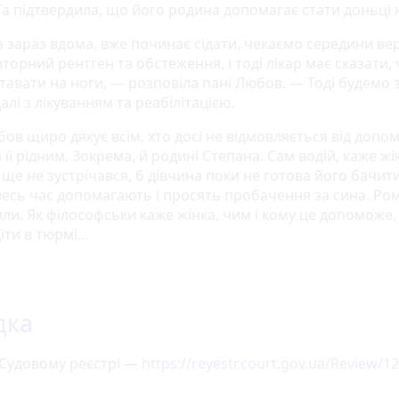
Та підтвердила, що його родина допомагає стати доньці 
а зараз вдома, вже починає сідати, чекаємо середини ве
торний рентген та обстеження, і тоді лікар має сказати, 
тавати на ноги, — розповіла пані Любов. — Тоді будемо 
далі з лікуванням та реабілітацією.
ов щиро дякує всім, хто досі не відмовляється від допо
а її рідним. Зокрема, й родині Степана. Сам водій, каже жін
ще не зустрічався, б дівчина поки не готова його бачити
весь час допомагають і просять пробачення за сина. Ром
ли. Як філософськи каже жінка, чим і кому це допоможе,
діти в тюрмі…
дка
 Судовому реєстрі —
https://reyestr.court.gov.ua/Review/