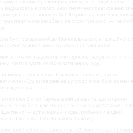
м кримінальним правопорушенням, із застосуванням
ст.
, у виді штрафу в розмірі двох тисяч неоподаткованих мі
 громадян, що становить 34 000 гривень, з позбавлення
и транспортними засобами на строк три роки, — таким б
ду.
оже бути оскаржений до Тернопільського апеляційного 
м тридцяти днів з моменту його проголошення.
ин» запитали в адвокатів і потерпілої, і засудженого, а т
анки, чи планують оскаржувати вирок суду.
 обвинуваченого Борис Шкільняк запевнив, що не
ватимуть: «Суд затвердив нашу угоду, якою було визнач
я і відповідальність».
 потерпілої Віктор Карчевський запевнив, що сторони
лись, тому його клієнти вироку не оскаржуватимуть. І д
підзахисної — дуже порядні люди, пробачили водію і
ись. Таке рідко бувало в його практиці.
анки пані Любов теж запевнила «20 хвилин», що примир