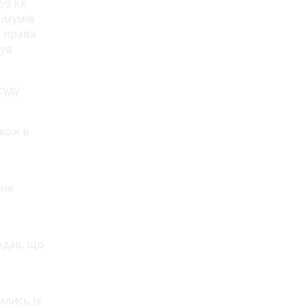
 69 КК
німумів
м права
ув
суду
акож в
ене
одав, що
ились із