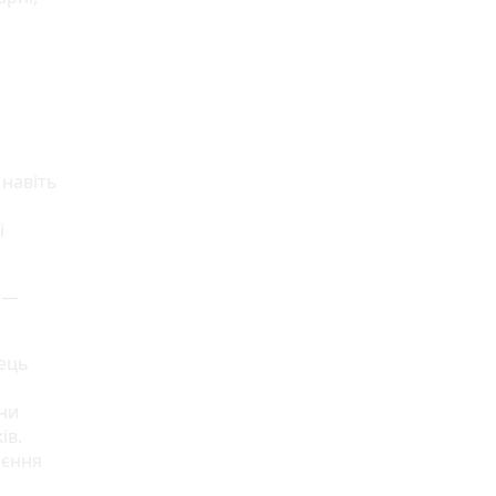
 навіть
і
» —
нець
ни
ів.
оєння