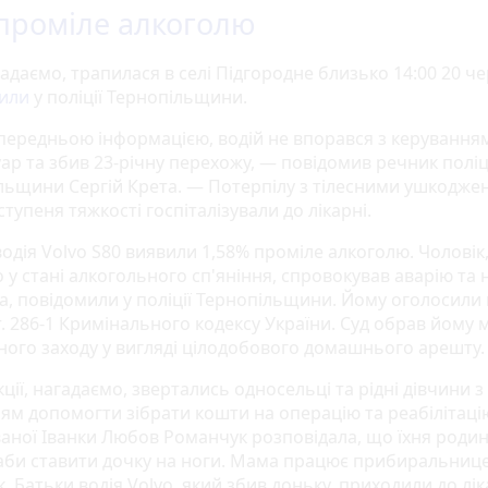
 проміле алкоголю
адаємо, трапилася в селі Підгородне близько 14:00 20 че
мили
у поліції Тернопільщини.
передньою інформацією, водій не впорався з керуванням
ар та збив 23-річну перехожу, — повідомив речник поліц
льщини Сергій Крета. — Потерпілу з тілесними ушкодж
ступеня тяжкості госпіталізували до лікарні.
водія Volvo S80 виявили 1,58% проміле алкоголю. Чоловік
 у стані алкогольного сп'яніння, спровокував аварію та 
а, повідомили у поліції Тернопільщини. Йому оголосили 
ст. 286-1 Кримінального кодексу України. Суд обрав йому 
ного заходу у вигляді цілодобового домашнього арешту.
ції, нагадаємо, звертались односельці та рідні дівчини з
ям допомогти зібрати кошти на операцію та реабілітац
аної Іванки Любов Романчук розповідала, що їхня родин
 аби ставити дочку на ноги. Мама працює прибиральнице
. Батьки водія Volvo, який збив доньку, приходили до лік