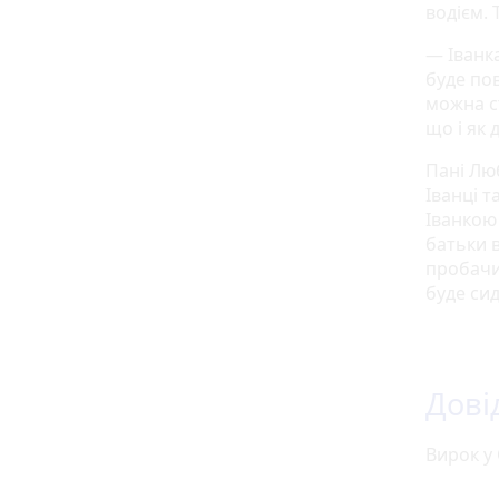
водієм. 
— Іванк
буде пов
можна с
що і як 
Пані Люб
Іванці т
Іванкою 
батьки 
пробачи
буде си
Дові
Вирок у