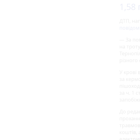
1,58
ДТП, наг
повідо
— За по
на троту
Тернопі
різного 
У крові 
за кермо
пішоход
за ч. 1 
запобіж
До редак
проханн
травмов
коштів,
електрик