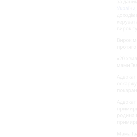
за дани
України
доходів
керуват
вирок су
Вирок м
протяго
«20 хвил
мами Ів
Адвокат
оскаржу
покаранн
Адвокат
примири
родина 
примирил
Мама Ів