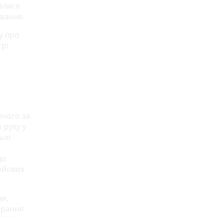
налися
рування.
у про
рі.
еного за
 руху у
ьої
до
бойових
я,
арання