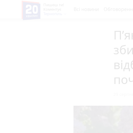
Пишеш ти!
Всі новини
Обговоренн
Коментує
Тернопіль
П’я
зби
від
поч
29 серпня