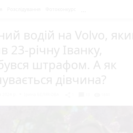
...
я
Розслідування
Фотоконкурс
ний водій на Volvo, як
в 23-річну Іванку,
бувся штрафом. А як
увається дівчина?
 2024 р.
Ірина БЕЛЯКОВА
chat_bubble
share
visibility
1
13
1880