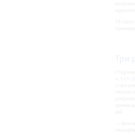
позбавле
журналі
19 серп
примирен
Три 
Сторони
ч. 1
ст. 
стані а
тяжкості
доброві
кримінал
дій.
— Визна
передба