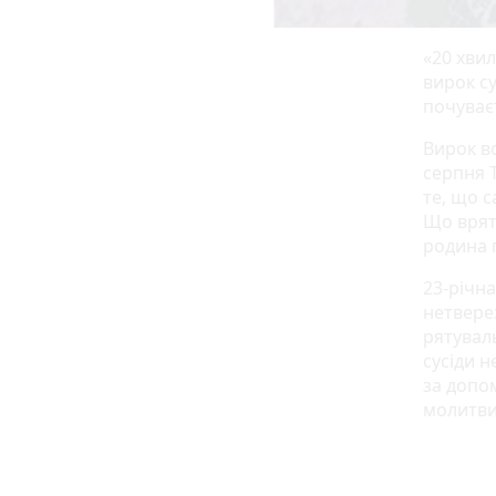
«20 хви
вирок су
почуває
Вирок во
серпня 
те, що 
Що врят
родина п
23-річна
нетверез
рятуваль
сусіди н
за допо
молитви