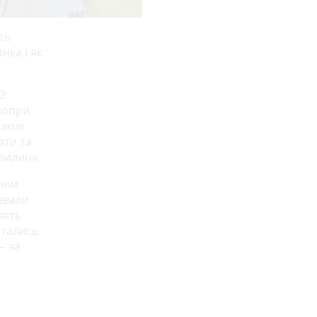
ть
нка і як
2
 попри
волі.
ати та
вилин».
нням
тавали
віть
ртались
— за