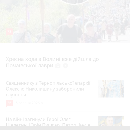
78
4 серпня 2026 р.
Хресна хода з Волині вже дійшла до
Почаївської лаври
photo_camera
play_circle_filled
Священнику з Тернопільської єпархії
Олексію Николишину заборонили
служіння
36
5 серпня 2026 р.
На війні загинули Герої Олег
Шелетин, Юрій Пушкар, Петро Федів