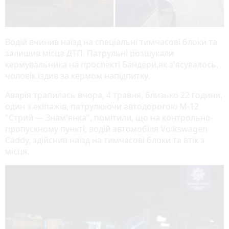
Водій вчинив наїзд на спеціальні тимчасові блоки та
залишив місце ДТП. Патрульні розшукали
кермувальника на проспекті Бандери,як з'ясувалось,
чоловік їздив за кермом напідпитку.
Аварія трапилась вчора, 4 травня, близько 22 години,
один з екіпажів, патрулюючи автодорогою М-12
"Стрий — Знам'янка", помітили, що на контрольно-
пропускному пункті, водій автомобіля Volkswagen
Caddy, здійснив наїзд на тимчасові блоки та втік з
місця.