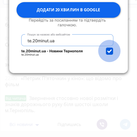
ДОДАТИ 20 ХВИЛИН В GOOGLE
09:40
Центр Теребовлі розрили: бруківку прибрали,
буде нове покриття
09:00
Тернопільщина втратила Героїв Михайла
Скоробогатого та Івана Карабаника
08:00
Частині пенсіонерів та пільговиків потрібно
змінити банк до 15 вересня
22:00
«Петрик П’яточкин у кіно»: що відомо про
фільм
Звернення стосовно нової розмітки і
Від читача
знаків дорожнього руху біля шостої школи
м.Тернопіль.
Всі новини
Підпишись