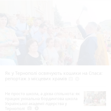
Як у Тернополі освячують кошики на Спаса:
репортаж з місцевих храмів
photo_camera
play_circle_filled
Не просто школа, а дієва спільнота: як
працює унікальна бордингова школа
Української академії лідерства у
Тернополі
photo_camera
play_circle_filled