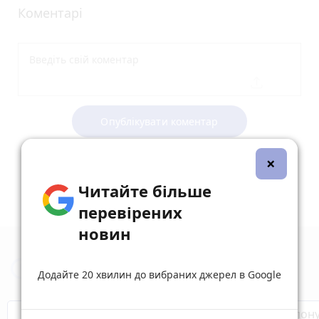
Коментарі
Опублікувати коментар
×
Читайте більше
перевірених
новин
Новини Тернополя за сьогодні
Додайте 20 хвилин до вибраних джерел в Google
Бренди Тернопілля
Звільнені з полон