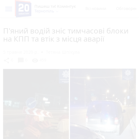
Пишеш ти! Коментує
Всі новини
Обговорен
Тернопіль
П'яний водій зніс тимчасові блоки
на КПП та втік з місця аварії
5 травня 2020 р.
Тетяна Шпікула
chat_bubble
share
visibility
0
0
459