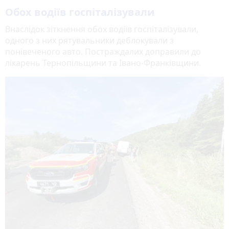
Обох водіїв госпіталізували
Внаслідок зіткнення обох водіїв госпіталізували,
одного з них рятувальники деблокували з
понівеченого авто. Постраждалих доправили до
лікарень Тернопільщини та Івано-Франківщини.