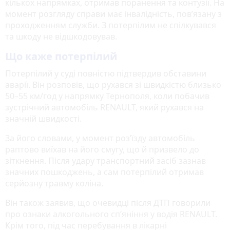
кількох напрямках, отримав поранення та контузії. На
момент розгляду справи має інвалідність, пов’язану з
проходженням служби. З потерпілим не спілкувався
та шкоду не відшкодовував.
Що каже потерпілий
Потерпілий у суді повністю підтвердив обставини
аварії. Він розповів, що рухався зі швидкістю близько
50–55 км/год у напрямку Тернополя, коли побачив
зустрічний автомобіль RENAULT, який рухався на
значній швидкості.
За його словами, у момент роз’їзду автомобіль
раптово виїхав на його смугу, що й призвело до
зіткнення. Після удару транспортний засіб зазнав
значних пошкоджень, а сам потерпілий отримав
серйозну травму коліна.
Він також заявив, що очевидці після ДТП говорили
про ознаки алкогольного сп’яніння у водія RENAULT.
Крім того, під час перебування в лікарні