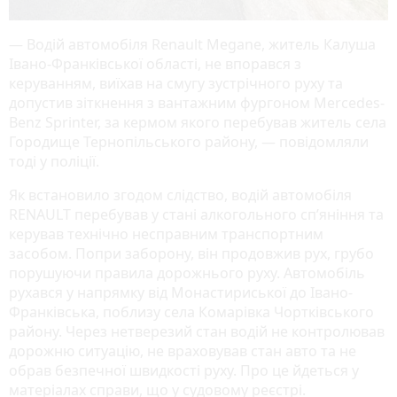
— Водій автомобіля Renault Megane, житель Калуша
Івано-Франківської області, не впорався з
керуванням, виїхав на смугу зустрічного руху та
допустив зіткнення з вантажним фургоном Mercedes-
Benz Sprinter, за кермом якого перебував житель села
Городище Тернопільського району, — повідомляли
тоді у поліції.
Як встановило згодом слідство, водій автомобіля
RENAULT перебував у стані алкогольного сп’яніння та
керував технічно несправним транспортним
засобом. Попри заборону, він продовжив рух, грубо
порушуючи правила дорожнього руху. Автомобіль
рухався у напрямку від Монастириської до Івано-
Франківська, поблизу села Комарівка Чортківського
району. Через нетверезий стан водій не контролював
дорожню ситуацію, не враховував стан авто та не
обрав безпечної швидкості руху. Про це йдеться у
матеріалах справи, що у судовому реєстрі.