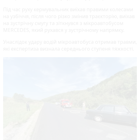
Під час руху кермувальник виїхав правими колесами
на узбіччя, після чого різко змінив траєкторію, виїхав
на зустрічну смугу та зіткнувся з мікроавтобусом
MERCEDES, який рухався у зустрічному напрямку.
Унаслідок удару водій мікроавтобуса отримав травми,
які експертиза визнала середнього ступеня тяжкості.