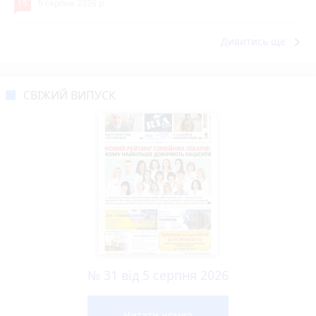
15
5 серпня 2026 р.
keyboard_arrow_right
Дивитись ще
СВІЖИЙ ВИПУСК
№ 31 від 5 серпня 2026
Читати номер