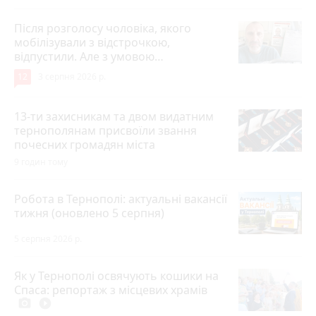
Після розголосу чоловіка, якого
мобілізували з відстрочкою,
відпустили. Але з умовою…
12
3 серпня 2026 р.
13-ти захисникам та двом видатним
тернополянам присвоїли звання
почесних громадян міста
9 годин тому
Робота в Тернополі: актуальні вакансії
тижня (оновлено 5 серпня)
5 серпня 2026 р.
Як у Тернополі освячують кошики на
Спаса: репортаж з місцевих храмів
photo_camera
play_circle_filled