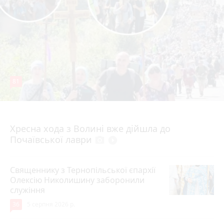
81
4 серпня 2026 р.
Хресна хода з Волині вже дійшла до
Почаївської лаври
photo_camera
play_circle_filled
Священнику з Тернопільської єпархії
Олексію Николишину заборонили
служіння
36
5 серпня 2026 р.