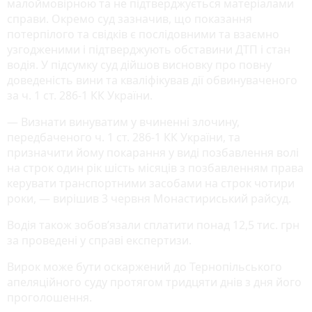
малоймовірною та не підтверджується матеріалами
справи. Окремо суд зазначив, що показання
потерпілого та свідків є послідовними та взаємно
узгодженими і підтверджують обставини ДТП і стан
водія. У підсумку суд дійшов висновку про повну
доведеність вини та кваліфікував дії обвинуваченого
за ч. 1 ст. 286-1 КК України.
— Визнати винуватим у вчиненні злочину,
передбаченого ч. 1 ст. 286-1 КК України, та
призначити йому покарання у виді позбавлення волі
на строк один рік шість місяців з позбавленням права
керувати транспортними засобами на строк чотири
роки, — вирішив 3 червня Монастириський райсуд.
Водія також зобов’язали сплатити понад 12,5 тис. грн
за проведені у справі експертизи.
Вирок може бути оскаржений до Тернопільського
апеляційного суду протягом тридцяти днів з дня його
проголошення.