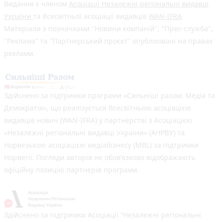
Видання є членом
Асоціації Незалежні регіональні видавці
України
та Всесвітньої асоціації видавців
WAN-IFRA
Матеріали з позначками "Новини компаній", "Прес-служба",
"Реклама" та "Партнерський проєкт" опубліковані на правах
реклами.
Здійснено за підтримки програми «Сильніші разом: Медіа та
Демократія», що реалізується Всесвітньою асоціацією
видавців новин (WAN-IFRA) у партнерстві з Асоціацією
«Незалежні регіональні видавці України» (АНРВУ) та
Норвезькою асоціацією медіабізнесу (MBL) за підтримки
Норвегії. Погляди авторів не обов’язково відображають
офіційну позицію партнерів програми.
Здійснено за підтримки Асоціації “Незалежні регіональні