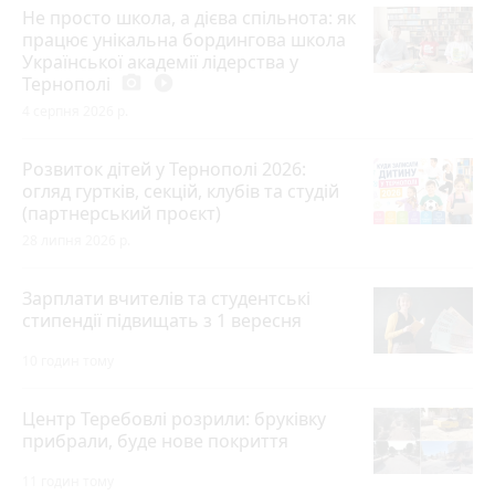
Не просто школа, а дієва спільнота: як
працює унікальна бордингова школа
Української академії лідерства у
Тернополі
photo_camera
play_circle_filled
4 серпня 2026 р.
Розвиток дітей у Тернополі 2026:
огляд гуртків, секцій, клубів та студій
(партнерський проєкт)
28 липня 2026 р.
Зарплати вчителів та студентські
стипендії підвищать з 1 вересня
10 годин тому
Центр Теребовлі розрили: бруківку
прибрали, буде нове покриття
11 годин тому