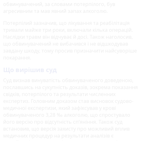
обвинувачений, за словами потерпілого, був
агресивним та мав явний запах алкоголю.
Потерпілий зазначив, що лікування та реабілітація
тривали майже три роки, включали кілька операцій.
Наслідки травм він відчуває й досі. Також наголосив,
що обвинувачений не вибачився і не відшкодував
завдану шкоду, тому просив призначити найсуворіше
покарання.
Що вирішив суд
Суд визнав винуватість обвинуваченого доведеною,
пославшись на сукупність доказів, зокрема показання
свідків, потерпілого та результати численних
експертиз. Головним доказом став висновок судово-
медичної експертизи, який зафіксував у крові
обвинуваченого 3,28 ‰ алкоголю, що спростувало
його версію про відсутність сп’яніння. Також суд
встановив, що версія захисту про можливий вплив
медичних процедур на результати аналізів є