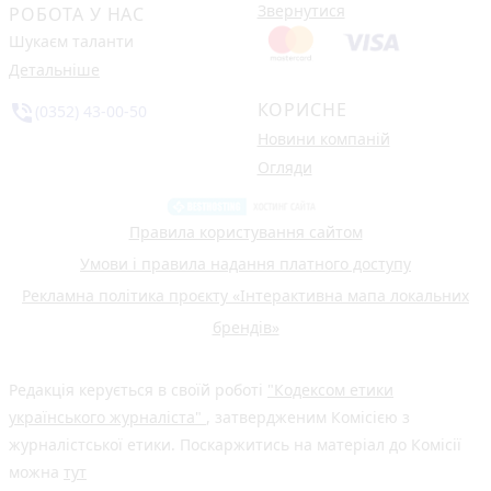
Звернутися
РОБОТА У НАС
Шукаєм таланти
Детальніше
КОРИСНЕ
phone_in_talk
(0352) 43-00-50
Новини компаній
Огляди
Правила користування сайтом
Умови і правила надання платного доступу
Рекламна політика проєкту «Інтерактивна мапа локальних
брендів»
Редакція керується в своїй роботі
"Кодексом етики
українського журналіста"
, затвердженим Комісією з
журналістської етики. Поскаржитись на матеріал до Комісії
можна
тут