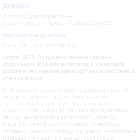
Довідка
Вирок у Судовому реєстрі —
https://reyestr.court.gov.ua/Review/137101923
Юридична довідка
Кримінальний кодекс України
Стаття 286-1. Порушення правил безпеки
дорожнього руху або експлуатації транспорту
особами, які керують транспортними засобами в
стані сп’яніння
1. Порушення правил безпеки дорожнього руху або
експлуатації транспорту особою, яка керує
транспортним засобом у стані алкогольного,
наркотичного чи іншого сп’яніння або під впливом
лікарських препаратів, що знижують увагу та
швидкість реакції, що спричинило потерпілому
середньої тяжкості тілесне ушкодження, — караються
позбавленням волі на строк до трьох років з