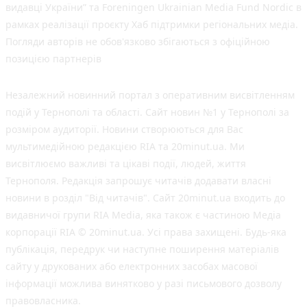
видавці України” та Foreningen Ukrainian Media Fund Nordic в
рамках реалізації проєкту Хаб підтримки регіональних медіа.
Погляди авторів не обов'язково збігаються з офіційною
позицією партнерів
Незалежний новинний портал з оперативним висвітленням
подій у Тернополі та області. Сайт новин №1 у Тернополі за
розміром аудиторії. Новини створюються для Вас
мультимедійною редакцією RIA та 20minut.ua. Ми
висвітлюємо важливі та цікаві події, людей, життя
Тернополя. Редакція запрошує читачів додавати власні
новини в розділ "Від читачів". Сайт 20minut.ua входить до
видавничої групи RIA Media, яка також є частиною Медіа
корпорації RIA © 20minut.ua. Усі права захищені. Будь-яка
публiкацiя, передрук чи наступне поширення матеріалів
сайту у друкованих або електронних засобах масової
інформації можлива винятково у разі письмового дозволу
правовласника.