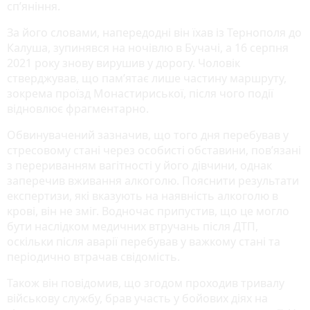
сп’яніння.
За його словами, напередодні він їхав із Тернополя до
Калуша, зупинявся на ночівлю в Бучачі, а 16 серпня
2021 року знову вирушив у дорогу. Чоловік
стверджував, що пам’ятає лише частину маршруту,
зокрема проїзд Монастириської, після чого події
відновлює фрагментарно.
Обвинувачений зазначив, що того дня перебував у
стресовому стані через особисті обставини, пов’язані
з перериванням вагітності у його дівчини, однак
заперечив вживання алкоголю. Пояснити результати
експертизи, які вказують на наявність алкоголю в
крові, він не зміг. Водночас припустив, що це могло
бути наслідком медичних втручань після ДТП,
оскільки після аварії перебував у важкому стані та
періодично втрачав свідомість.
Також він повідомив, що згодом проходив тривалу
військову службу, брав участь у бойових діях на