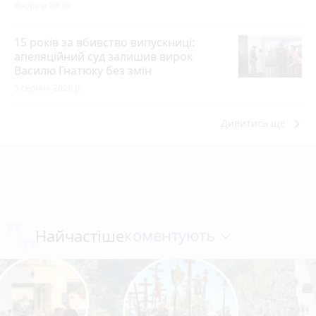
Вчора о 09:30
15 років за вбивство випускниці:
апеляційний суд залишив вирок
Василю Гнатюку без змін
5 серпня 2026 р.
keyboard_arrow_right
Дивитись ще
коментують
Найчастіше