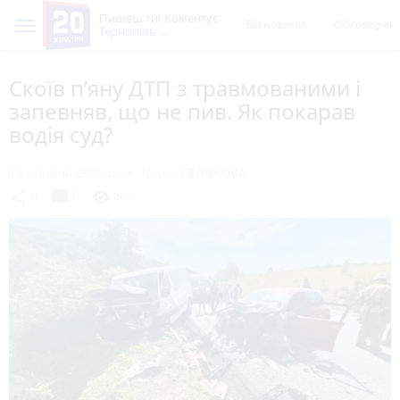
Пишеш ти! Коментує
Всі новини
Обговорен
Тернопіль
Скоїв п’яну ДТП з травмованими і
запевняв, що не пив. Як покарав
водія суд?
13 червня 2026 р.
Ірина БЕЛЯКОВА
chat_bubble
share
visibility
0
0
801