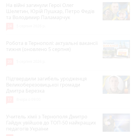
На війні загинули Герої Олег
Шелетин, Юрій Пушкар, Петро Федів
та Володимир Паламарчук
24
5 серпня 2026 р.
Робота в Тернополі: актуальні вакансії
тижня (оновлено 5 серпня)
20
5 серпня 2026 р.
Підтвердили загибель уродженця
Великоберезовицької громади
Дмитра Березка
17
Вчора о 09:00
Учитель хімії з Тернополя Дмитро
Гайдук увійшов до ТОП-50 найкращих
педагогів України