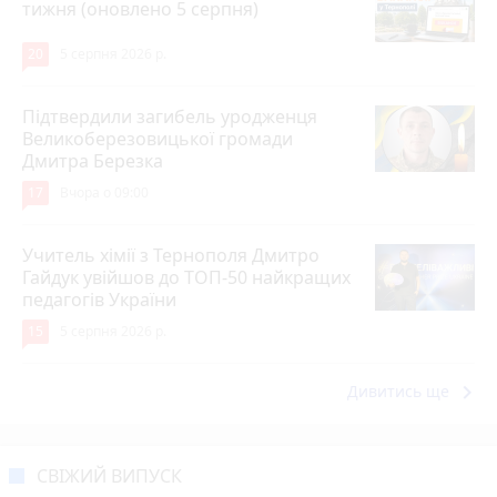
тижня (оновлено 5 серпня)
20
5 серпня 2026 р.
Підтвердили загибель уродженця
Великоберезовицької громади
Дмитра Березка
17
Вчора о 09:00
Учитель хімії з Тернополя Дмитро
Гайдук увійшов до ТОП-50 найкращих
педагогів України
15
5 серпня 2026 р.
keyboard_arrow_right
Дивитись ще
СВІЖИЙ ВИПУСК