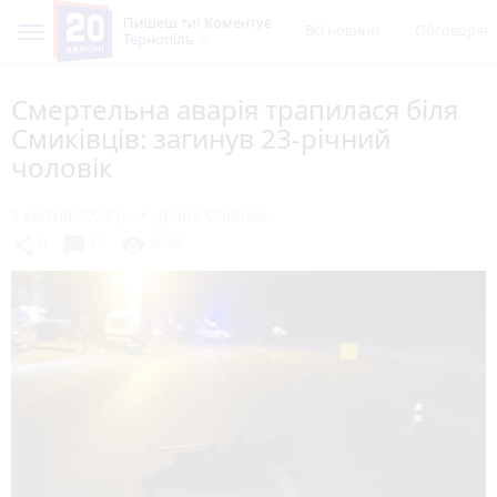
Пишеш ти! Коментує
Всі новини
Обговорен
Тернопіль
Смертельна аварія трапилася біля
Смиківців: загинув 23-річний
чоловік
1 квітня 2024 р.
Діана Олійник
chat_bubble
share
visibility
0
10
3606