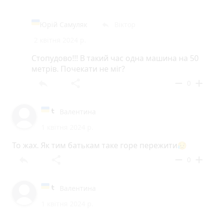
Юрій Самуляк
Віктор
reply
2 квітня 2024 р.
Стопудово!!! В такий час одна машина на 50
метрів. Почекати не міг?
reply
share
remove
add
0
Валентина
1 квітня 2024 р.
То жах. Як тим батькам таке горе пережити😥
reply
share
remove
add
0
Валентина
1 квітня 2024 р.