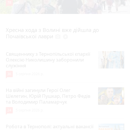
78
4 серпня 2026 р.
Хресна хода з Волині вже дійшла до
Почаївської лаври
photo_camera
play_circle_filled
Священнику з Тернопільської єпархії
Олексію Николишину заборонили
служіння
36
5 серпня 2026 р.
На війні загинули Герої Олег
Шелетин, Юрій Пушкар, Петро Федів
та Володимир Паламарчук
24
5 серпня 2026 р.
Робота в Тернополі: актуальні вакансії