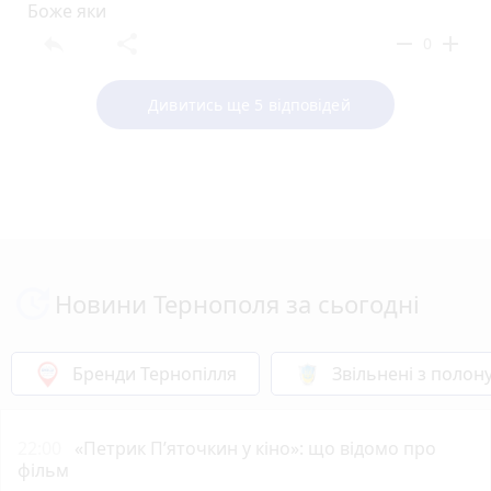
Боже яки
reply
share
remove
add
0
Дивитись ще 5 відповідей
Новини Тернополя за сьогодні
Бренди Тернопілля
Звільнені з полон
22:00
«Петрик П’яточкин у кіно»: що відомо про
фільм