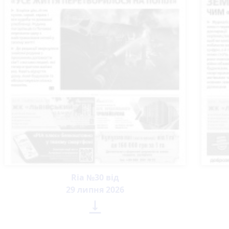
Ria №30 від
29 липня 2026
