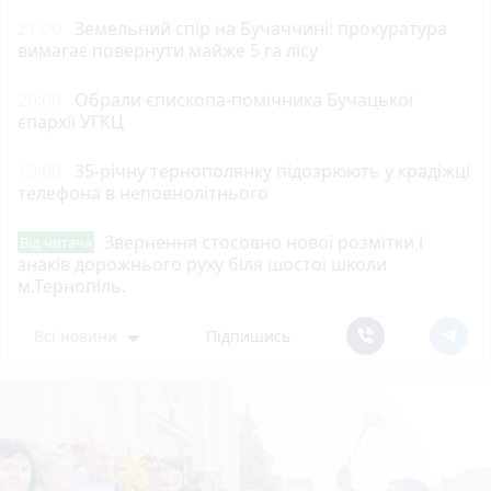
21:00
Земельний спір на Бучаччині: прокуратура
вимагає повернути майже 5 га лісу
20:00
Обрали єпископа-помічника Бучацької
єпархії УГКЦ
19:00
35-річну тернополянку підозрюють у крадіжці
телефона в неповнолітнього
Звернення стосовно нової розмітки і
Від читача
знаків дорожнього руху біля шостої школи
м.Тернопіль.
Всі новини
Підпишись