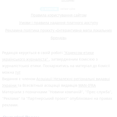
Правила користування сайтом
Умови і правила надання платного доступу
Рекламна політика проєкту «Інтерактивна мапа локальних
брендів»
Редакція керується в своїй роботі
"Кодексом етики
українського журналіста"
, затвердженим Комісією з
журналістської етики. Поскаржитись на матеріал до Комісії
можна
тут
Видання є членом
Асоціації Незалежні регіональні видавці
України
та Всесвітньої асоціації видавців
WAN-IFRA
Матеріали з позначками "Новини компаній", "Прес-служба",
"Реклама" та "Партнерський проєкт" опубліковані на правах
реклами.