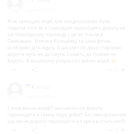
Галина
2 квітня 2024 р.
Я не захищаю водії, але неодноразово була
свідком того як в Смиківцях переходять дорогу не
на пішохідному переході, і це не тільки в
Смиківцях . Взяти в Колодіївці та сама фігня,
особливо діти йдуть зі школи і по двох сторонах
дороги чуть не до смуги. І навіть до голови не
беруть. В кінцевому результаті винен водій 😔
reply
share
remove
add
0
Віктор
1 квітня 2024 р.
І знов винен водій!? ви навчіться дорогу
переходити в темну пору доби!!! Бо таке враження
що ви не дорогу переходите а з кухні в спальню!!!!
reply
share
remove
add
1