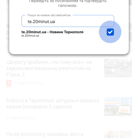
Василю Гнатюку без змін
5 серпня 2026 р.
В амбулаторії №6 Тернополя
розпочав роботу новий сімейний
лікар
Вчора об 11:29
«Дорогу зробили, і на тому все»: чи
задоволені мешканці ремонтом на
Стуса, 2
5
4 серпня 2026 р.
Робота в Тернополі: актуальні вакансії
тижня (оновлено 5 серпня)
5 серпня 2026 р.
Після розголосу чоловіка, якого