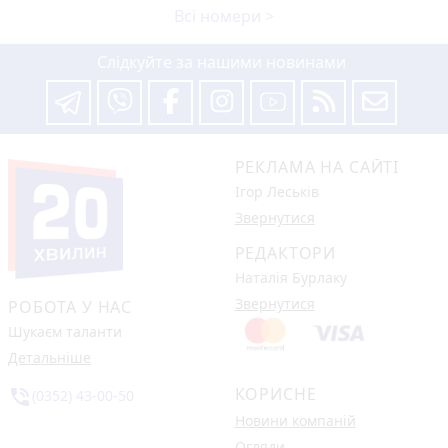
Всі номери >
Слідкуйте за нашими новинами
РЕКЛАМА НА САЙТІ
Ігор Леськів
Звернутися
РЕДАКТОРИ
Наталія Бурлаку
Звернутися
РОБОТА У НАС
Шукаєм таланти
Детальніше
КОРИСНЕ
phone_in_talk
(0352) 43-00-50
Новини компаній
Огляди