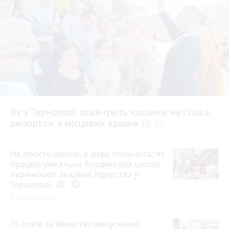
Як у Тернополі освячують кошики на Спаса:
репортаж з місцевих храмів
photo_camera
play_circle_filled
Не просто школа, а дієва спільнота: як
працює унікальна бордингова школа
Української академії лідерства у
Тернополі
photo_camera
play_circle_filled
4 серпня 2026 р.
15 років за вбивство випускниці: