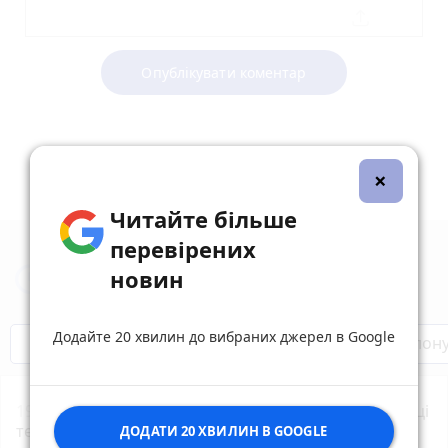
Опублікувати коментар
×
Читайте більше
перевірених
новин
Новини Тернополя за сьогодні
Додайте 20 хвилин до вибраних джерел в Google
Бренди Тернопілля
Звільнені з полон
19:00
35-річну тернополянку підозрюють у крадіжці
телефона в неповнолітнього
ДОДАТИ 20 ХВИЛИН В GOOGLE