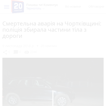
Пишеш ти! Коментує
Всі новини
Обговорен
Тернопіль
Смертельна аварія на Чортківщині:
поліція збирала частини тіла з
дороги
9 листопада 2018 р.
20 хвилин
chat_bubble
share
visibility
5
0
2340