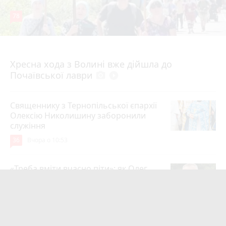
78
4 серпня 2026 р.
Хресна хода з Волині вже дійшла до
Почаївської лаври
photo_camera
play_circle_filled
Священнику з Тернопільської єпархії
Олексію Николишину заборонили
служіння
36
Вчора о 10:53
«Треба вміти вчасно піти»: як Олег
Соколовський прокоментував
призначення нового начальника
управління ЖКГ
24
3 серпня 2026 р.