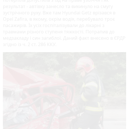
результат - автівку занесло та викинуло на смугу
зустрічного руху. Вже там Hyundai Getz врізався в
Opel Zafira, в якому, окрім водія, перебувало троє
пасажирів. Їх усіх госпіталізували до лікарні з
травмами різного ступеня тяжкості. Потрапив до
медзакладу і син загиблої. Даний факт внесено в ЄРДР
згідно із ч. 2 ст. 286 ККУ.