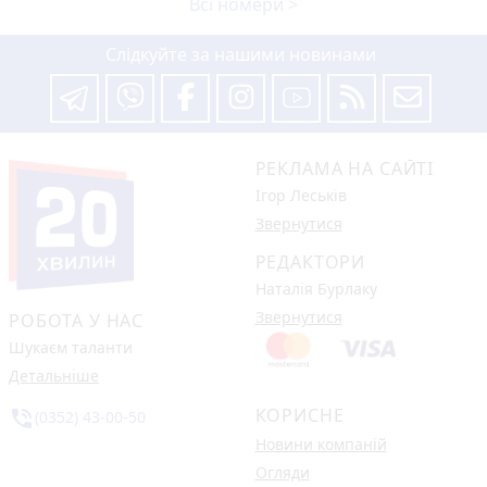
Всі номери >
Слідкуйте за нашими новинами
РЕКЛАМА НА САЙТІ
Ігор Леськів
Звернутися
РЕДАКТОРИ
Наталія Бурлаку
Звернутися
РОБОТА У НАС
Шукаєм таланти
Детальніше
КОРИСНЕ
phone_in_talk
(0352) 43-00-50
Новини компаній
Огляди