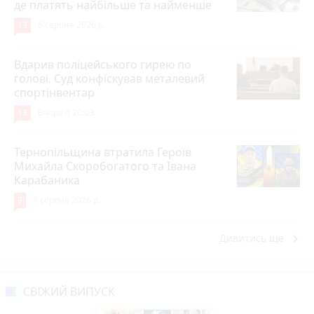
де платять найбільше та найменше
13
6 серпня 2026 р.
Вдарив поліцейського гирею по
голові. Суд конфіскував металевий
спортінвентар
13
Вчора о 20:03
Тернопільщина втратила Героїв
Михайла Скоробогатого та Івана
Карабаника
9
7 серпня 2026 р.
keyboard_arrow_right
Дивитись ще
СВІЖИЙ ВИПУСК