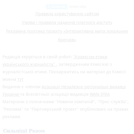
Правила користування сайтом
Умови і правила надання платного доступу
Рекламна політика проєкту «Інтерактивна мапа локальних
брендів»
Редакція керується в своїй роботі
"Кодексом етики
українського журналіста"
, затвердженим Комісією з
журналістської етики. Поскаржитись на матеріал до Комісії
можна
тут
Видання є членом
Асоціації Незалежні регіональні видавці
України
та Всесвітньої асоціації видавців
WAN-IFRA
Матеріали з позначками "Новини компаній", "Прес-служба",
"Реклама" та "Партнерський проєкт" опубліковані на правах
реклами.