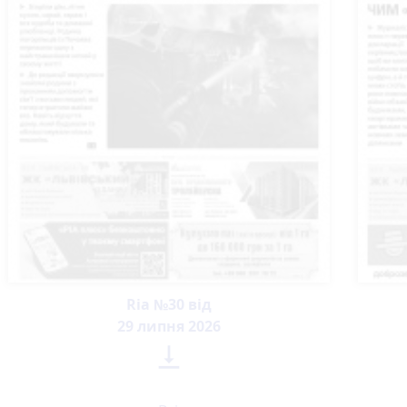
Ria №30 від
29 липня 2026
