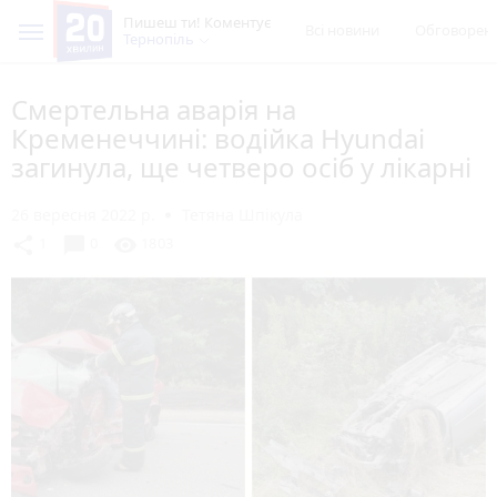
Пишеш ти! Коментує
Всі новини
Обговорен
Тернопіль
Смертельна аварія на
Кременеччині: водійка Hyundai
загинула, ще четверо осіб у лікарні
26 вересня 2022 р.
Тетяна Шпікула
chat_bubble
share
visibility
1
0
1803