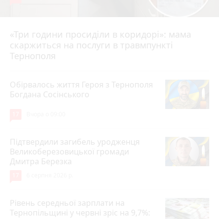
«Три години просиділи в коридорі»: мама
Вчора о 13:05
скаржиться на послуги в травмпункті
Тернополя
Обірвалось життя Героя з Тернополя
Богдана Сосінського
17
Вчора о 09:00
Підтвердили загибель уродженця
Великоберезовицької громади
Дмитра Березка
17
6 серпня 2026 р.
Рівень середньої зарплати на
Тернопільщині у червні зріс на 9,7%: