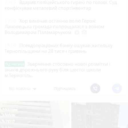
20:03
Вдарив поліцейського гирею по голові. Суд
конфіскував металевий спортінвентар
19:00
Хор виконав останню волю Героя:
Лановецька громада попрощалася з воїном
Володимиром Паламарчуком
play_circle_filled
photo_camera
18:00
Псевдопрацівник банку ошукав жительку
Тернопільщини на 28 тисяч гривень
Звернення стосовно нової розмітки і
Від читача
знаків дорожнього руху біля шостої школи
м.Тернопіль.
Всі новини
Підпишись