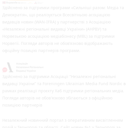
Здійснено за підтримки програми «Сильніші разом: Медіа та
Демократія», що реалізується Всесвітньою асоціацією
видавців новин (WAN-IFRA) у партнерстві з Асоціацією
«Незалежні регіональні видавці України» (АНРВУ) та
Норвезькою асоціацією медіабізнесу (MBL) за підтримки
Норвегії. Погляди авторів не обов’язково відображають
офіційну позицію партнерів програми.
Здійснено за підтримки Асоціації “Незалежні регіональні
видавці України” та Foreningen Ukrainian Media Fund Nordic в
рамках реалізації проєкту Хаб підтримки регіональних медіа.
Погляди авторів не обов'язково збігаються з офіційною
позицією партнерів
Незалежний новинний портал з оперативним висвітленням
подій у Тернополі та області. Сайт новин №1 у Тернополі за