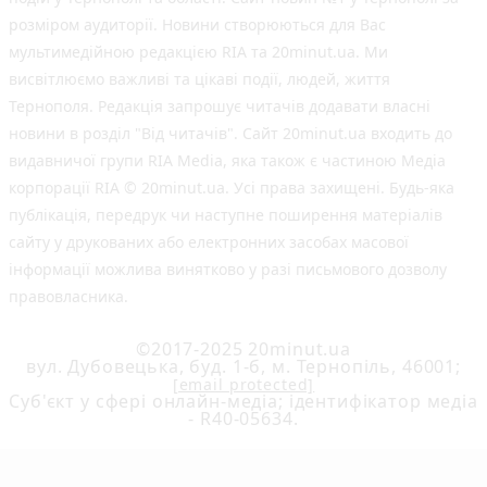
розміром аудиторії. Новини створюються для Вас
мультимедійною редакцією RIA та 20minut.ua. Ми
висвітлюємо важливі та цікаві події, людей, життя
Тернополя. Редакція запрошує читачів додавати власні
новини в розділ "Від читачів". Сайт 20minut.ua входить до
видавничої групи RIA Media, яка також є частиною Медіа
корпорації RIA © 20minut.ua. Усі права захищені. Будь-яка
публiкацiя, передрук чи наступне поширення матеріалів
сайту у друкованих або електронних засобах масової
інформації можлива винятково у разі письмового дозволу
правовласника.
©2017-2025 20minut.ua
вул. Дубовецька, буд. 1-б, м. Тернопіль, 46001;
[email protected]
Cуб'єкт у сфері онлайн-медіа; ідентифікатор медіа
- R40-05634.