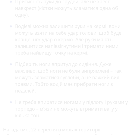
Притисніть руки до грудей, але не хрест-
навхрест (кістки можуть зламатися одна об
одну).
Водієві можна залишити руки на кермі: вони
можуть взяти на себе удар голови, щоб буде
краще, ніж удар о кермо. Але руки мають
залишитися напівзігнутими і тримати ними
треба найвищу точку на кермі.
Підберіть ноги впритул до сидіння. Дуже
важливо, щоб ноги не були випрямлені – так
можуть зламатися суглоби, а це важкий вид
травми. Тобто водій має прибрати ноги з
педалей.
Не треба впиратися ногами у підлогу і руками у
торпедо – м’язи не можуть втримати вагу у
кілька тон.
Нагадаємо, 22 вересня в межах території