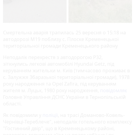
Смертельна аварія трапилась 25 вересня о 15:18 на
автодорозі М19 поблизу с. Плоске Кременецької
територіальної громади Кременецького району
Неподалік перехрестя з автодорогою Р32,
зіткнулись легкові автомобілі Hyundai Getz, під
керуванням жительки м. Київ (тимчасово проживає в
с. Залужжя Збаразької територіальної громади), 1978
року народження та Opel Zafira, під керуванням
жителя м. Луцьк, 1980 року народження,
повідомляє
Головне Управління ДСНС України в Тернопільській
області.
Як повідомили у
поліції
, на трасі Доманово-Ковель-
Чернівці-Тереблече", неподалік готельного комплексу
"Гостинний двір", що в Кременецькому районі,
потерпіла допустила з'їзд на праве узбіччя і як