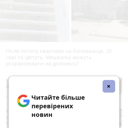
Після потопу квартири на Коновальця, 20
сирі та цвітуть. Мешканці можуть
розраховувати на допомогу?
У Скоморохах п'яний водій вчинив
×
ДТП під час втечі від патрульних
Читайте більше
Вчора о 16:42
перевірених
Розвиток дітей у Тернополі 2026:
новин
огляд гуртків, секцій, клубів та студій
(партнерський проєкт)