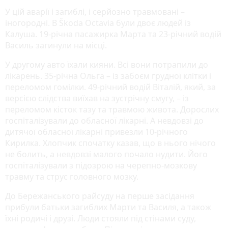
У цій аварії і загиблі, і серйозно травмовані –
іногородні. В Škoda Octavia були двоє людей із
Калуша. 19-річна пасажирка Марта та 23-річний водій
Василь загинули на місці.
У другому авто їхали кияни. Всі вони потрапили до
лікарень. 35-річна Ольга – із забоєм грудної клітки і
переломом гомілки. 49-річний водій Віталій, який, за
версією слідства виїхав на зустрічну смугу, – із
переломом кісток тазу та травмою живота. Дорослих
госпіталізували до обласної лікарні. А невдовзі до
дитячої обласної лікарні привезли 10-річного
Кирилка. Хлопчик спочатку казав, що в нього нічого
не болить, а невдовзі малого почало нудити. Його
госпіталізували з підозрою на черепно-мозкову
травму та струс головного мозку.
До Бережанського райсуду на перше засідання
прибули батьки загиблих Марти та Василя, а також
їхні родичі і друзі. Люди стояли під стінами суду,