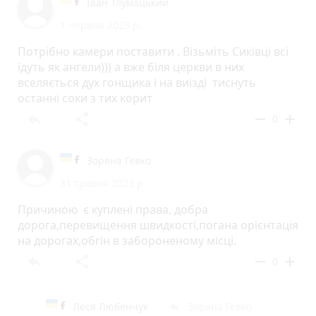
Іван Тлумацький
1 червня 2023 р.
Потрібно камери поставити . Візьміть Сиківці всі
їдуть як ангели))) а вже біля церкви в них
вселяється дух гонщика і на виїзді тиснуть
останні соки з тих корит
reply
share
remove
add
0
Зоряна Гевко
31 травня 2023 р.
Причиною є куплені права, добра
дорога,перевищення швидкості,погана орієнтація
на дорогах,обгін в забороненому місці.
reply
share
remove
add
0
Леся Любенчук
Зоряна Гевко
reply