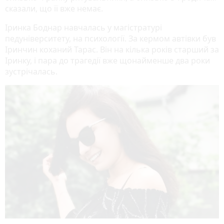
сказали, що її вже немає.
Іринка Боднар навчалась у магістратурі
педуніверситету, на психології. За кермом автівки був
Іринчин коханий Тарас. Він на кілька років старший за
Іринку, і пара до трагедії вже щонайменше два роки
зустрічалась.