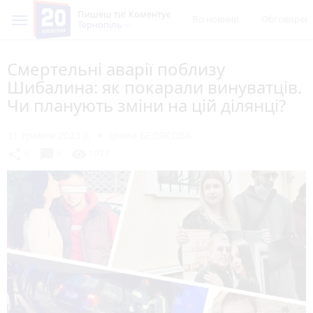
Пишеш ти! Коментує
Всі новини
Обговорен
Тернопіль
Смертельні аварії поблизу
Шибалина: як покарали винуватців.
Чи планують зміни на цій ділянці?
31 травня 2023 р.
Ірина БЕЛЯКОВА
chat_bubble
share
visibility
6
6
1977