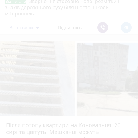
Звернення стосовно нової розмітки і
Від читача
знаків дорожнього руху біля шостої школи
м.Тернопіль.
Всі новини
Підпишись
Після потопу квартири на Коновальця, 20
сирі та цвітуть. Мешканці можуть