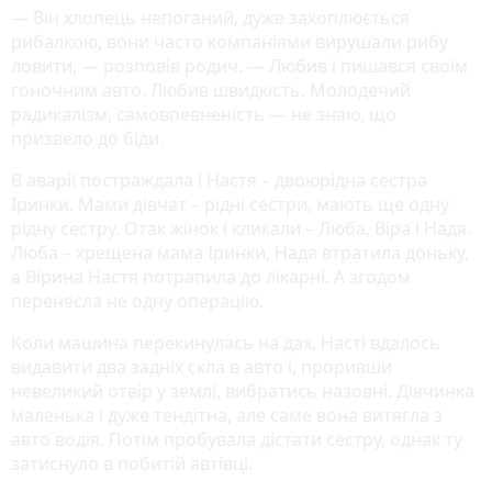
— Він хлопець непоганий, дуже захоплюється
рибалкою, вони часто компаніями вирушали рибу
ловити, — розповів родич. — Любив і пишався своїм
гоночним авто. Любив швидкість. Молодечий
радикалізм, самовпевненість — не знаю, що
призвело до біди.
В аварії постраждала і Настя – двоюрідна сестра
Іринки. Мами дівчат – рідні сестри, мають ще одну
рідну сестру. Отак жінок і кликали – Люба, Віра і Надя.
Люба – хрещена мама Іринки, Надя втратила доньку,
а Вірина Настя потрапила до лікарні. А згодом
перенесла не одну операцію.
Коли машина перекинулась на дах, Насті вдалось
видавити два задніх скла в авто і, проривши
невеликий отвір у землі, вибратись назовні. Дівчинка
маленька і дуже тендітна, але саме вона витягла з
авто водія. Потім пробувала дістати сестру, однак ту
затиснуло в побитій автівці.