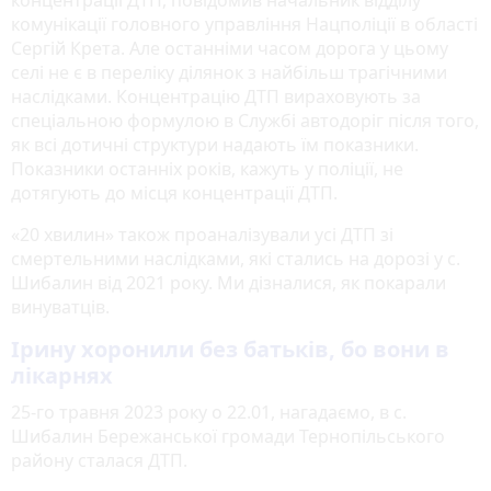
концентрації ДТП, повідомив начальник відділу
комунікації головного управління Нацполіції в області
Сергій Крета. Але останніми часом дорога у цьому
селі не є в переліку ділянок з найбільш трагічними
наслідками. Концентрацію ДТП вираховують за
спеціальною формулою в Службі автодоріг після того,
як всі дотичні структури надають їм показники.
Показники останніх років, кажуть у поліції, не
дотягують до місця концентрації ДТП.
«20 хвилин» також проаналізували усі ДТП зі
смертельними наслідками, які стались на дорозі у с.
Шибалин від 2021 року. Ми дізналися, як покарали
винуватців.
Ірину хоронили без батьків, бо вони в
лікарнях
25-го травня 2023 року о 22.01, нагадаємо, в с.
Шибалин Бережанської громади Тернопільського
району сталася ДТП.