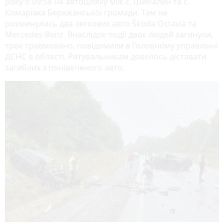
року о 09:58 на автошляху між с. Шибалин та с.
Комарівка Бережанської громади. Там не
розминулись два легкових авто Škoda Octavia та
Mercedes-Benz. Внаслідок події двоє людей загинули,
троє травмовано, повідомили в Головному управлінні
ДСНС в області. Рятувальникам довелось діставати
загиблих з понівеченого авто.