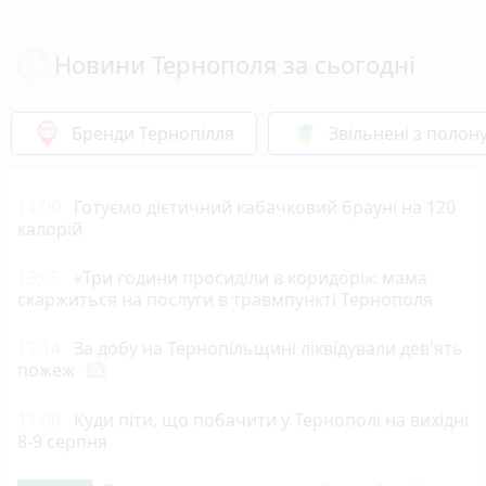
Новини Тернополя за сьогодні
Бренди Тернопілля
Звільнені з полон
14:00
Готуємо дієтичний кабачковий брауні на 120
калорій
13:05
«Три години просиділи в коридорі»: мама
скаржиться на послуги в травмпункті Тернополя
12:14
За добу на Тернопільщині ліквідували дев'ять
пожеж
photo_camera
11:00
Куди піти, що побачити у Тернополі на вихідні
8-9 серпня