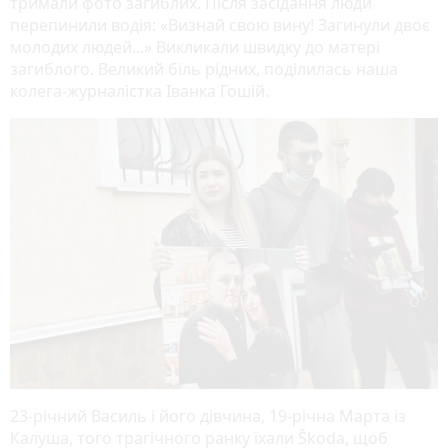
тримали фото загиблих. Після засідання люди
перепинили водія: «Визнай свою вину! Загинули двоє
молодих людей...» Викликали швидку до матері
загиблого. Великий біль рідних, поділилась наша
колега-журналістка Іванка Гошій.
23-річний Василь і його дівчина, 19-річна Марта із
Калуша, того трагічного ранку їхали Škoda, щоб