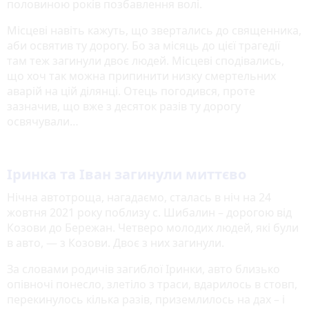
половиною років позбавлення волі.
Місцеві навіть кажуть, що звертались до священника,
аби освятив ту дорогу. Бо за місяць до цієї трагедії
там теж загинули двоє людей. Місцеві сподівались,
що хоч так можна припинити низку смертельних
аварій на цій ділянці. Отець погодився, проте
зазначив, що вже з десяток разів ту дорогу
освячували…
Іринка та Іван загинули миттєво
Нічна автотроща, нагадаємо, сталась в ніч на 24
жовтня 2021 року поблизу с. Шибалин – дорогою від
Козови до Бережан. Четверо молодих людей, які були
в авто, — з Козови. Двоє з них загинули.
За словами родичів загиблої Іринки, авто близько
опівночі понесло, злетіло з траси, вдарилось в стовп,
перекинулось кілька разів, приземлилось на дах – і