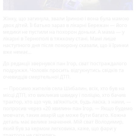
Жінку, що загинула, звали Іриною і вона була мамою
двох дітей. Її батько зараз в лікарні Бережан — його
медики не пустили на похорон доньки. А мама — у
лікарні в Тернополі в тяжкому стані. Мамі лише
наступного дня після похорону сказали, що її Іринки
вже немає…
До редакції звернувся пан Ігор, сват постраждалого
подружжя. Чоловік просить відгукнутись свідків та
очевидців смертельної ДТП.
— Просимо жителів села Шибалин, всіх, хто був на
місці ДТП, хто викликав швидку і поліцію, хто бачив
трактор, хто що чув, зв’яжіться, будь ласка, з нами, —
попросив через «20 хвилин» пан Ігор. — Якщо будемо
мовчати, таких аварій ще може бути багато. Кожна
деталь має велике значення. Мій сват Володимир,
який був за кермом легковика, каже, що фари у
трактора не світились…