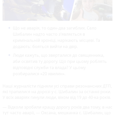
Що не аварія, то один-два загиблих. Село
Шибалин надто часто з’являється в
кримінальній хроніці, нарікають місцеві. Та
додають: бояться вийти на двір.
Люди кажуть, що зверталися до священника,
аби освятив ту дорогу. Що при цьому роблять
відповідні служби та влада? У цьому
розбиралися «20 хвилин».
Наші журналісти підняли усі справи резонансних ДТП,
які трапилися на дорозі у с. Шибалин за останні роки.
У всіх аваріях гинули люди, віком від 19 до 40-ка років.
— Відколи зробили кращу дорогу років два тому, в нас
тут часто аварії, — Оксана, мешканка с. Шибалин, що