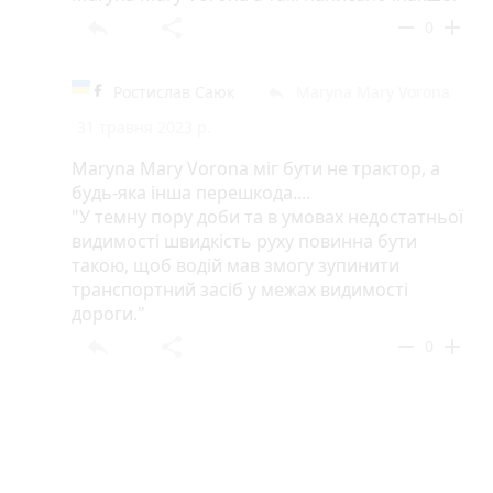
reply
share
remove
add
0
Ростислав Саюк
Maryna Mary Vorona
reply
31 травня 2023 р.
Maryna Mary Vorona міг бути не трактор, а
будь-яка інша перешкода....
"У темну пору доби та в умовах недостатньої
видимості швидкість руху повинна бути
такою, щоб водій мав змогу зупинити
транспортний засіб у межах видимості
дороги."
reply
share
remove
add
0