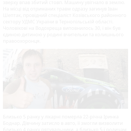
зверху впав збитий стовп. Машину увігнало в землю.
На місці від отриманих травм одразу загинув Іван
Шептак, провідний спеціаліст Козівського районного
сектору УДМС України в Тернопільській області.
Чоловікові на Водохреща виповнилось 30, і він був
єдиною дитиною у родині вчительки та колишнього
правоохоронця.
Близько 5 ранку у лікарні померла 22-річна Іринка
Боднар. Дівчину затисло в авто, її змогли визволити
близько 4 ранку рятувальники, а близько 5-ї родичам