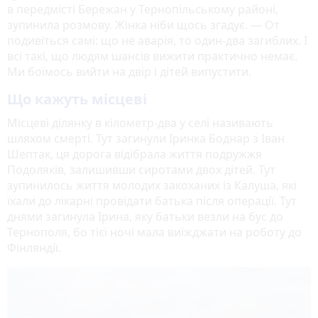
в передмісті Бережан у Тернопільському районі,
зупинила розмову. Жінка ніби щось згадує. — От
подивіться самі: що не аварія, то один-два загиблих. І
всі такі, що людям шансів вижити практично немає.
Ми боїмось вийти на двір і дітей випустити.
Що кажуть місцеві
Місцеві ділянку в кілометр-два у селі називають
шляхом смерті. Тут загинули Іринка Боднар з Іван
Шептак, ця дорога відібрала життя подружжя
Подоляків, залишивши сиротами двох дітей. Тут
зупинилось життя молодих закоханих із Калуша, які
їхали до лікарні провідати батька після операції. Тут
днями загинула Ірина, яку батьки везли на бус до
Тернополя, бо тієї ночі мала виїжджати на роботу до
Фінляндії.