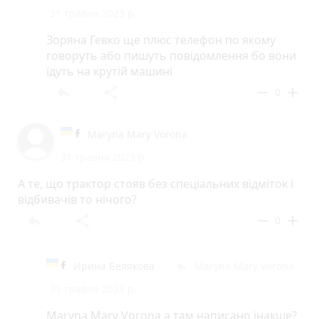
31 травня 2023 р.
Зоряна Гевко ще плюс телефон по якому
говоруть або пишуть повідомлення бо вони
їдуть на крутій машині
reply
share
remove
add
0
Maryna Mary Vorona
31 травня 2023 р.
А те, що трактор стояв без спеціальних відміток і
відбивачів то нічого?
reply
share
remove
add
0
Ирина Белякова
Maryna Mary Vorona
reply
31 травня 2023 р.
Maryna Mary Vorona а там написано інакше?