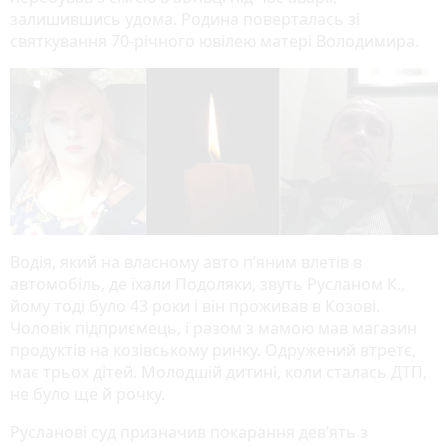
залишившись удома. Родина поверталась зі
святкування 70-річного ювілею матері Володимира.
Водія, який на власному авто п’яним влетів в
автомобіль, де їхали Подоляки, звуть Русланом К.,
йому тоді було 43 роки і він проживав в Козові.
Чоловік підприємець, і разом з мамою мав магазин
продуктів на козівському ринку. Одружений втретє,
має трьох дітей. Молодшій дитині, коли сталась ДТП,
не було ще й рочку.
Русланові суд призначив покарання дев’ять з