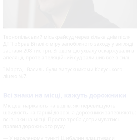
Тернопільський міськрайсуд через кілька днів після
ДТП обрав Віталію міру запобіжного заходу у вигляді
застави 208 тис грн. Згодом цю ухвалу оскаржували в
апеляції, проте апеляційний суд залишив все в силі.
І Марта, і Василь були випускниками Калуського
ліцею №7. ​
Всі знаки на місці, кажуть дорожники
Місцеві нарікають на водіїв, які перевищують
швидкість на гарній дорозі, а дорожники запевняють:
всі знаки на місці. Просто треба дотримуватись
правил дорожнього руху.
— У населеному пункті Шибалин влаштували