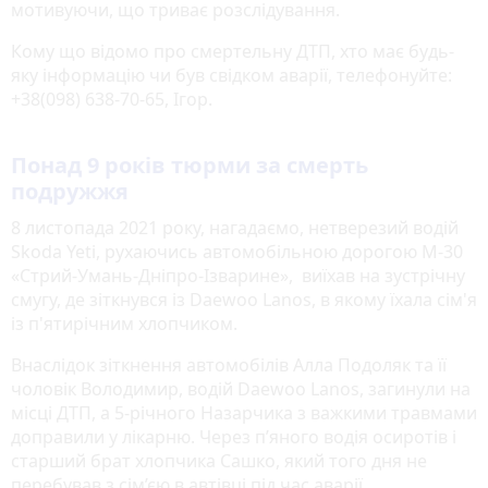
мотивуючи, що триває розслідування.
Кому що відомо про смертельну ДТП, хто має будь-
яку інформацію чи був свідком аварії, телефонуйте:
+38(098) 638-70-65, Ігор.
Понад 9 років тюрми за смерть
подружжя
8 листопада 2021 року, нагадаємо, нетверезий водій
Skoda Yeti, рухаючись автомобільною дорогою М-30
«Стрий-Умань-Дніпро-Ізварине», виїхав на зустрічну
смугу, де зіткнувся із Daewoo Lanos, в якому їхала сім'я
із п'ятирічним хлопчиком.
Внаслідок зіткнення автомобілів Алла Подоляк та її
чоловік Володимир, водій Daewoo Lanos, загинули на
місці ДТП, а 5-річного Назарчика з важкими травмами
доправили у лікарню. Через п’яного водія осиротів і
старший брат хлопчика Сашко, який того дня не
перебував з сім’єю в автівці під час аварії,