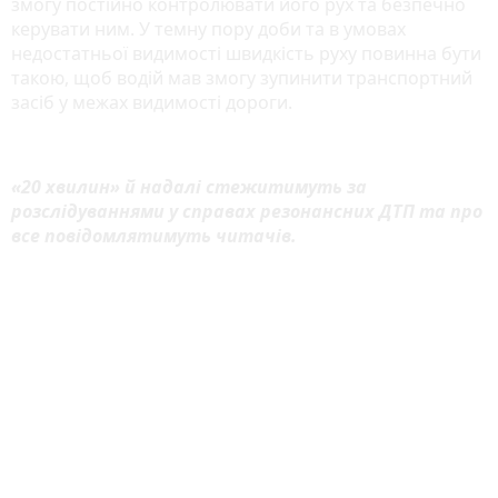
змогу постійно контролювати його рух та безпечно
керувати ним. У темну пору доби та в умовах
недостатньої видимості швидкість руху повинна бути
такою, щоб водій мав змогу зупинити транспортний
засіб у межах видимості дороги.
«20 хвилин» й надалі стежитимуть за
розслідуваннями у справах резонансних ДТП та про
все повідомлятимуть читачів.