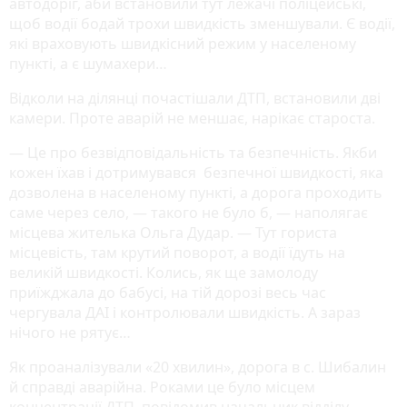
автодоріг, аби встановили тут лежачі поліцейські,
щоб водії бодай трохи швидкість зменшували. Є водії,
які враховують швидкісний режим у населеному
пункті, а є шумахери…
Відколи на ділянці почастішали ДТП, встановили дві
камери. Проте аварій не меншає, нарікає староста.
— Це про безвідповідальність та безпечність. Якби
кожен їхав і дотримувався безпечної швидкості, яка
дозволена в населеному пункті, а дорога проходить
саме через село, — такого не було б, — наполягає
місцева жителька Ольга Дудар. — Тут гориста
місцевість, там крутий поворот, а водії їдуть на
великій швидкості. Колись, як ще замолоду
приїжджала до бабусі, на тій дорозі весь час
чергувала ДАІ і контролювали швидкість. А зараз
нічого не рятує…
Як проаналізували «20 хвилин», дорога в с. Шибалин
й справді аварійна. Роками це було місцем