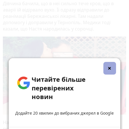
Дівчина бачила, що в неї сильно тече кров, що в
аварії їй відірвало вухо. Її одразу відправили до
реанімації Бережанської лікарні. Там надали
допомогу і доправили у Тернопіль. Медики тоді
казали, що Настя народилась у сорочці.
×
Читайте більше
перевірених
новин
Додайте 20 хвилин до вибраних джерел в Google
На місці події поліцейські перевіряли стан водія на
приладу «Драгер», результат був 1.52 % проміле.