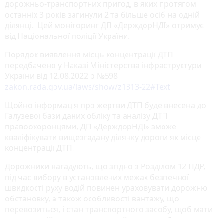
дорожньо-транспортних пригод, в яких протягом
останніх 3 років загинули 2 та більше осіб на одній
ділянці. Цей моніторинг ДП «ДерждорНДІ» отримує
від Національної поліції України.
Порядок виявлення місць концентрації ДТП
передбачено у Наказі Міністерства інфраструктури
України від 12.08.2022 р №598
zakon.rada.gov.ua/laws/show/z1313-22#Text
Щойно інформація про жертви ДТП буде внесена до
Галузевої бази даних обліку та аналізу ДТП
правоохоронцями, ДП «ДерждорНДІ» зможе
кваліфікувати вищезгадану ділянку дороги як місце
концентрації ДТП.
Дорожники нагадують, що згідно з Розділом 12 ПДР,
під час вибору в установлених межах безпечної
швидкості руху водій повинен ураховувати дорожню
обстановку, а також особливості вантажу, що
перевозиться, і стан транспортного засобу, щоб мати