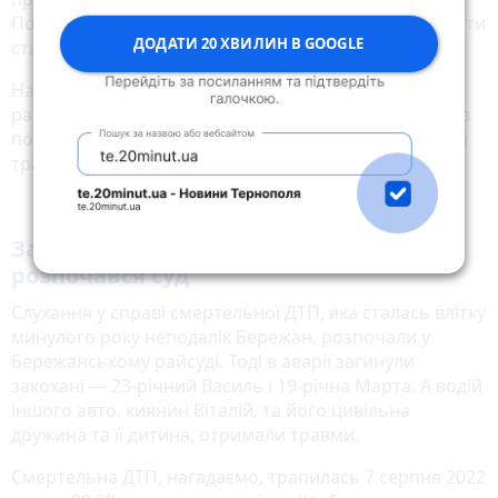
Потім в нього взяли кров у медзакладі, аби визначити
ДОДАТИ 20 ХВИЛИН В GOOGLE
стан алкогольного сп’яніння.
На початку літа 2022 р. водію Тарасу Бережанський
райсуд проголосив вирок. П’ять років і шість місяців
позбавлення волі із позбавленням права керування
транспортним засобом строком на 10 років.
Загинули закохані: у Бережанах
розпочався суд
Слухання у справі смертельної ДТП, яка сталась влітку
минулого року неподалік Бережан, розпочали у
Бережанському райсуді. Тоді в аварії загинули
закохані — 23-річний Василь і 19-річна Марта. А водій
іншого авто, киянин Віталій, та його цивільна
дружина та її дитина, отримали травми.
Смертельна ДТП, нагадаємо, трапилась 7 серпня 2022