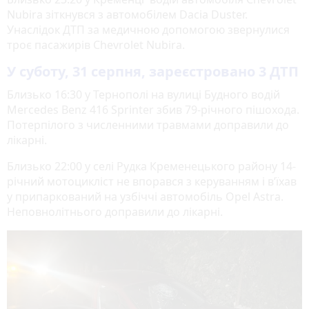
Nubira зіткнувся з автомобілем Dacia Duster.
Унаслідок ДТП за медичною допомогою звернулися
троє пасажирів Chevrolet Nubira.
У суботу, 31 серпня, зареєстровано 3 ДТП
Близько 16:30 у Тернополі на вулиці Будного водій
Mercedes Benz 416 Sprinter збив 79-річного пішохода.
Потерпілого з численними травмами доправили до
лікарні.
Близько 22:00 у селі Рудка Кременецького району 14-
річний мотоцикліст не впорався з керуванням і в’їхав
у припаркований на узбіччі автомобіль Opel Astra.
Неповнолітнього доправили до лікарні.