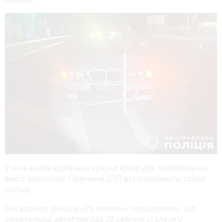
У всіх водіїв відібрано зразки крові для перевірки на
вміст алкоголю. Причини ДТП встановлюють слідчі
поліції.
Нагадаємо, раніше «20 хвилин»
повідомляли
, що
смертельна автопригода 28 серпня сталася у