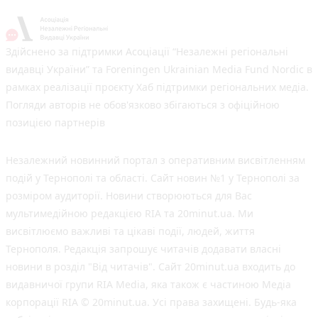
Здійснено за підтримки Асоціації “Незалежні регіональні
видавці України” та Foreningen Ukrainian Media Fund Nordic в
рамках реалізації проєкту Хаб підтримки регіональних медіа.
Погляди авторів не обов'язково збігаються з офіційною
позицією партнерів
Незалежний новинний портал з оперативним висвітленням
подій у Тернополі та області. Сайт новин №1 у Тернополі за
розміром аудиторії. Новини створюються для Вас
мультимедійною редакцією RIA та 20minut.ua. Ми
висвітлюємо важливі та цікаві події, людей, життя
Тернополя. Редакція запрошує читачів додавати власні
новини в розділ "Від читачів". Сайт 20minut.ua входить до
видавничої групи RIA Media, яка також є частиною Медіа
корпорації RIA © 20minut.ua. Усі права захищені. Будь-яка