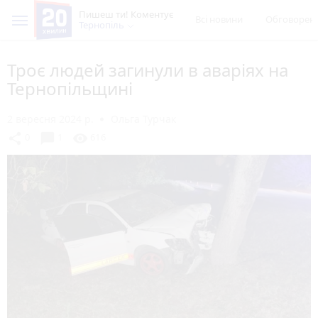
Пишеш ти! Коментує
Всі новини
Обговорен
Тернопіль
Троє людей загинули в аваріях на
Тернопільщині
2 вересня 2024 р.
Ольга Турчак
chat_bubble
share
visibility
0
1
616