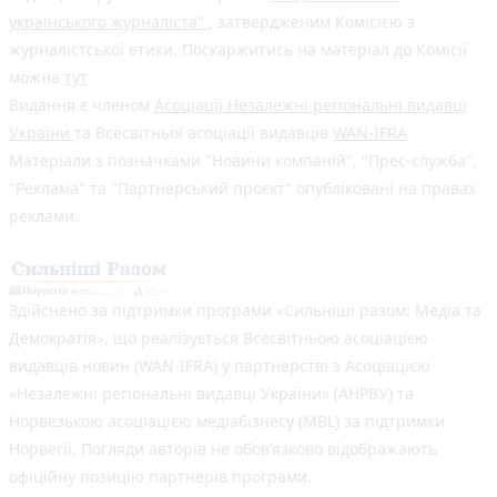
українського журналіста"
, затвердженим Комісією з
журналістської етики. Поскаржитись на матеріал до Комісії
можна
тут
Видання є членом
Асоціації Незалежні регіональні видавці
України
та Всесвітньої асоціації видавців
WAN-IFRA
Матеріали з позначками "Новини компаній", "Прес-служба",
"Реклама" та "Партнерський проєкт" опубліковані на правах
реклами.
Здійснено за підтримки програми «Сильніші разом: Медіа та
Демократія», що реалізується Всесвітньою асоціацією
видавців новин (WAN-IFRA) у партнерстві з Асоціацією
«Незалежні регіональні видавці України» (АНРВУ) та
Норвезькою асоціацією медіабізнесу (MBL) за підтримки
Норвегії. Погляди авторів не обов’язково відображають
офіційну позицію партнерів програми.