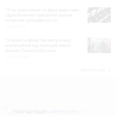
13-ти захисникам та двом видатним
тернополянам присвоїли звання
почесних громадян міста
Вчора о 10:50
15 років за вбивство випускниці:
апеляційний суд залишив вирок
Василю Гнатюку без змін
5 серпня 2026 р.
keyboard_arrow_right
Дивитись ще
коментують
Найчастіше