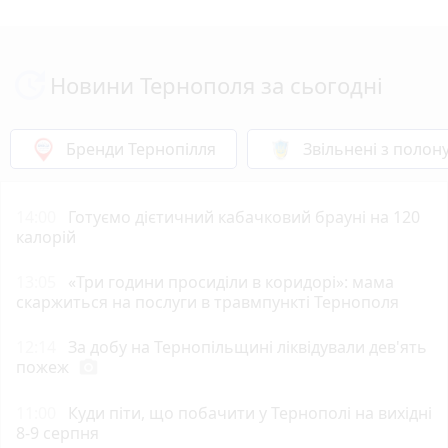
Новини Тернополя за сьогодні
Бренди Тернопілля
Звільнені з полон
14:00
Готуємо дієтичний кабачковий брауні на 120
калорій
13:05
«Три години просиділи в коридорі»: мама
скаржиться на послуги в травмпункті Тернополя
12:14
За добу на Тернопільщині ліквідували дев'ять
пожеж
photo_camera
11:00
Куди піти, що побачити у Тернополі на вихідні
8-9 серпня