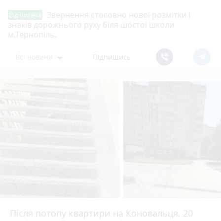
Звернення стосовно нової розмітки і
Від читача
знаків дорожнього руху біля шостої школи
м.Тернопіль.
Всі новини
Підпишись
Після потопу квартири на Коновальця, 20