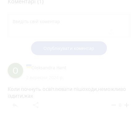
Коментарі (1)
Опублікувати коментар
Oleksandra Hant
2 вересня 2024 р.
Коли почнуть освітлювати пішоходи,неможливо
їздити,жах
reply
share
remove
add
0