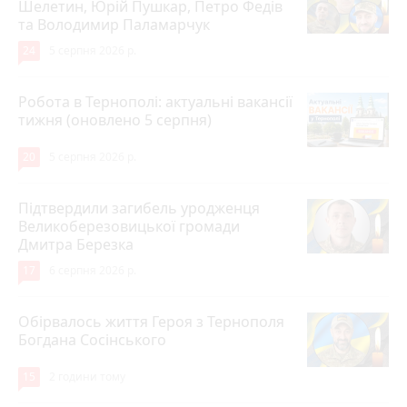
Шелетин, Юрій Пушкар, Петро Федів
та Володимир Паламарчук
24
5 серпня 2026 р.
Робота в Тернополі: актуальні вакансії
тижня (оновлено 5 серпня)
20
5 серпня 2026 р.
Підтвердили загибель уродженця
Великоберезовицької громади
Дмитра Березка
17
6 серпня 2026 р.
Обірвалось життя Героя з Тернополя
Богдана Сосінського
15
2 години тому