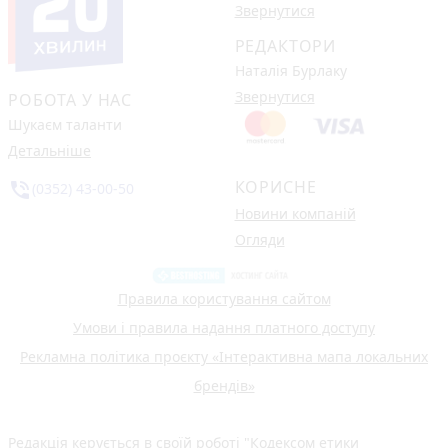
Звернутися
РЕДАКТОРИ
Наталія Бурлаку
Звернутися
РОБОТА У НАС
Шукаєм таланти
Детальніше
КОРИСНЕ
phone_in_talk
(0352) 43-00-50
Новини компаній
Огляди
Правила користування сайтом
Умови і правила надання платного доступу
Рекламна політика проєкту «Інтерактивна мапа локальних
брендів»
Редакція керується в своїй роботі
"Кодексом етики