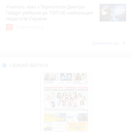
Учитель хімії з Тернополя Дмитро
Гайдук увійшов до ТОП-50 найкращих
педагогів України
15
5 серпня 2026 р.
keyboard_arrow_right
Дивитись ще
СВІЖИЙ ВИПУСК