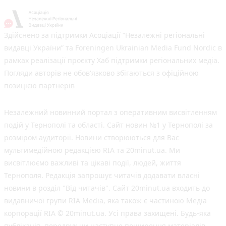
Здійснено за підтримки Асоціації “Незалежні регіональні
видавці України” та Foreningen Ukrainian Media Fund Nordic в
рамках реалізації проєкту Хаб підтримки регіональних медіа.
Погляди авторів не обов'язково збігаються з офіційною
позицією партнерів
Незалежний новинний портал з оперативним висвітленням
подій у Тернополі та області. Сайт новин №1 у Тернополі за
розміром аудиторії. Новини створюються для Вас
мультимедійною редакцією RIA та 20minut.ua. Ми
висвітлюємо важливі та цікаві події, людей, життя
Тернополя. Редакція запрошує читачів додавати власні
новини в розділ "Від читачів". Сайт 20minut.ua входить до
видавничої групи RIA Media, яка також є частиною Медіа
корпорації RIA © 20minut.ua. Усі права захищені. Будь-яка
публiкацiя, передрук чи наступне поширення матеріалів