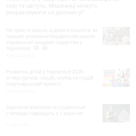
сирі та цвітуть. Мешканці можуть
розраховувати на допомогу?
Не просто школа, а дієва спільнота: як
працює унікальна бордингова школа
Української академії лідерства у
Тернополі
photo_camera
play_circle_filled
4 серпня 2026 р.
Розвиток дітей у Тернополі 2026:
огляд гуртків, секцій, клубів та студій
(партнерський проєкт)
28 липня 2026 р.
Зарплати вчителів та студентські
стипендії підвищать з 1 вересня
5 годин тому