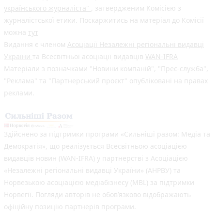
українського журналіста"
, затвердженим Комісією з
журналістської етики. Поскаржитись на матеріал до Комісії
можна
тут
Видання є членом
Асоціації Незалежні регіональні видавці
України
та Всесвітньої асоціації видавців
WAN-IFRA
Матеріали з позначками "Новини компаній", "Прес-служба",
"Реклама" та "Партнерський проєкт" опубліковані на правах
реклами.
Здійснено за підтримки програми «Сильніші разом: Медіа та
Демократія», що реалізується Всесвітньою асоціацією
видавців новин (WAN-IFRA) у партнерстві з Асоціацією
«Незалежні регіональні видавці України» (АНРВУ) та
Норвезькою асоціацією медіабізнесу (MBL) за підтримки
Норвегії. Погляди авторів не обов’язково відображають
офіційну позицію партнерів програми.