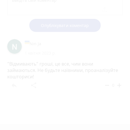
Опублікувати коментар
Nin Ja
1 квітня 2023 р.
"Відмивають" гроші, це все, чим вони
займаються. Не будьте наївними, проаналізуйте
кошториси!
reply
share
remove
add
0