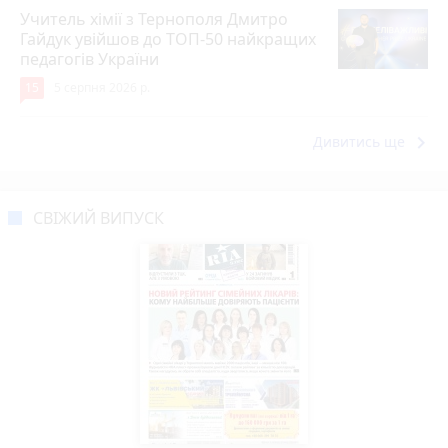
Учитель хімії з Тернополя Дмитро
Гайдук увійшов до ТОП-50 найкращих
педагогів України
15
5 серпня 2026 р.
keyboard_arrow_right
Дивитись ще
СВІЖИЙ ВИПУСК