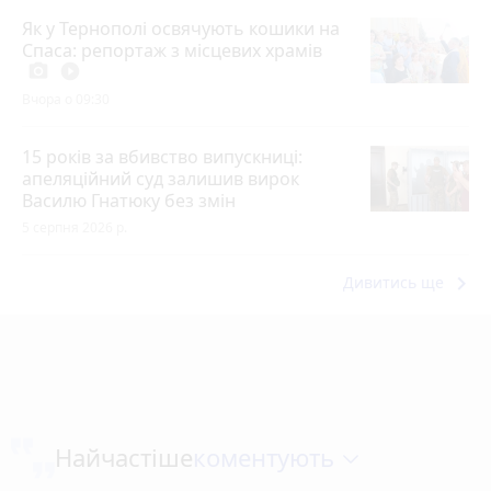
Як у Тернополі освячують кошики на
Спаса: репортаж з місцевих храмів
photo_camera
play_circle_filled
Вчора о 09:30
15 років за вбивство випускниці:
апеляційний суд залишив вирок
Василю Гнатюку без змін
5 серпня 2026 р.
keyboard_arrow_right
Дивитись ще
коментують
Найчастіше