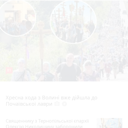
81
4 серпня 2026 р.
Хресна хода з Волині вже дійшла до
Почаївської лаври
photo_camera
play_circle_filled
Священнику з Тернопільської єпархії
Олексію Николишину заборонили