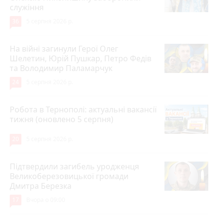
служіння
36
5 серпня 2026 р.
На війні загинули Герої Олег
Шелетин, Юрій Пушкар, Петро Федів
та Володимир Паламарчук
24
5 серпня 2026 р.
Робота в Тернополі: актуальні вакансії
тижня (оновлено 5 серпня)
20
5 серпня 2026 р.
Підтвердили загибель уродженця
Великоберезовицької громади
Дмитра Березка
17
Вчора о 09:00