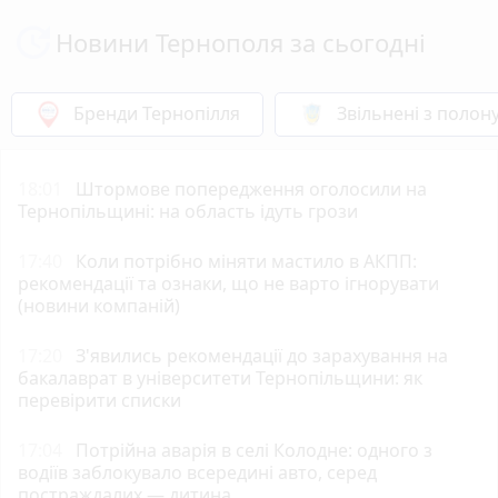
Новини Тернополя за сьогодні
Бренди Тернопілля
Звільнені з полон
18:01
Штормове попередження оголосили на
Тернопільщині: на область ідуть грози
17:40
Коли потрібно міняти мастило в АКПП:
рекомендації та ознаки, що не варто ігнорувати
(новини компаній)
17:20
З'явились рекомендації до зарахування на
бакалаврат в університети Тернопільщини: як
перевірити списки
17:04
Потрійна аварія в селі Колодне: одного з
водіїв заблокувало всередині авто, серед
постраждалих — дитина