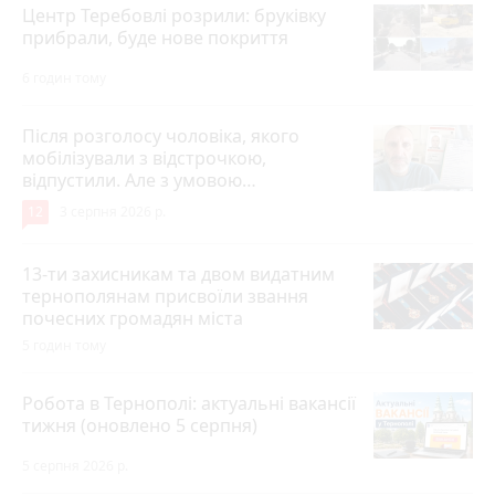
Центр Теребовлі розрили: бруківку
прибрали, буде нове покриття
6 годин тому
Після розголосу чоловіка, якого
мобілізували з відстрочкою,
відпустили. Але з умовою…
12
3 серпня 2026 р.
13-ти захисникам та двом видатним
тернополянам присвоїли звання
почесних громадян міста
5 годин тому
Робота в Тернополі: актуальні вакансії
тижня (оновлено 5 серпня)
5 серпня 2026 р.