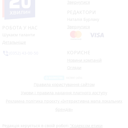
Звернутися
РЕДАКТОРИ
Наталія Бурлаку
Звернутися
РОБОТА У НАС
Шукаєм таланти
Детальніше
КОРИСНЕ
phone_in_talk
(0352) 43-00-50
Новини компаній
Огляди
Правила користування сайтом
Умови і правила надання платного доступу
Рекламна політика проєкту «Інтерактивна мапа локальних
брендів»
Редакція керується в своїй роботі
"Кодексом етики