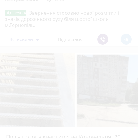
Звернення стосовно нової розмітки і
Від читача
знаків дорожнього руху біля шостої школи
м.Тернопіль.
Всі новини
Підпишись
Після потопу квартири на Коновальця, 20