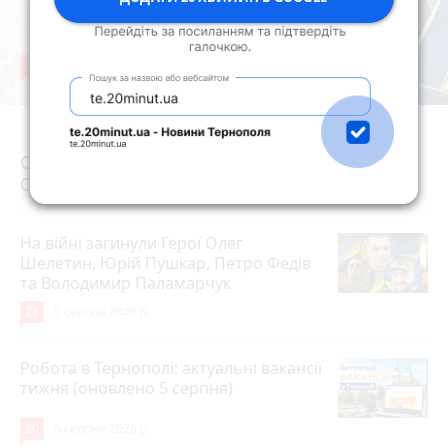
36
5 серпня 2026 р.
Священнику з Тернопільської єпархії
Олексію Николишину заборонили служіння
На війні загинули Герої Олег
Шелетин, Юрій Пушкар, Петро Федів
та Володимир Паламарчук
24
5 серпня 2026 р.
Робота в Тернополі: актуальні вакансії
тижня (оновлено 5 серпня)
20
5 серпня 2026 р.