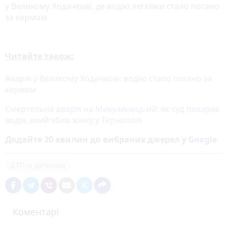
у Великому Ходачкові, де водію легківки стало погано
за кермом.
Читайте також:
Аварія у Великому Ходачкові: водію стало погано за
кермом
Смертельна аварія на Микулинецькій: як суд покарав
водія, який збив жінку у Тернополі
Додайте 20 хвилин до вибраних джерел у
Google
ДТП із дитиною
Коментарі