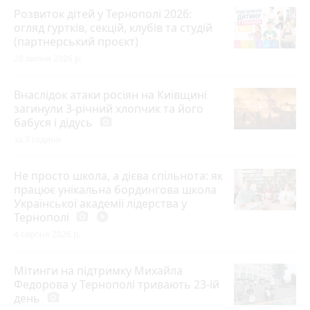
Розвиток дітей у Тернополі 2026:
огляд гуртків, секцій, клубів та студій
(партнерський проєкт)
28 липня 2026 р.
Внаслідок атаки росіян на Київщині
загинули 3-річний хлопчик та його
бабуся і дідусь
photo_camera
за 3 години
Не просто школа, а дієва спільнота: як
працює унікальна бордингова школа
Української академії лідерства у
Тернополі
photo_camera
play_circle_filled
4 серпня 2026 р.
Мітинги на підтримку Михайла
Федорова у Тернополі тривають 23-ій
день
photo_camera