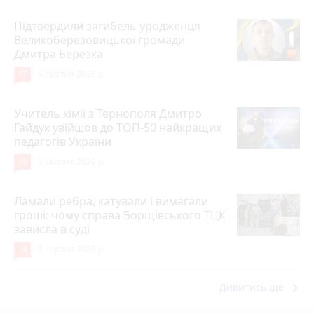
Підтвердили загибель уродженця
Великоберезовицької громади
Дмитра Березка
17
6 серпня 2026 р.
Учитель хімії з Тернополя Дмитро
Гайдук увійшов до ТОП-50 найкращих
педагогів України
15
5 серпня 2026 р.
Ламали ребра, катували і вимагали
гроші: чому справа Борщівського ТЦК
зависла в суді
14
5 серпня 2026 р.
keyboard_arrow_right
Дивитись ще