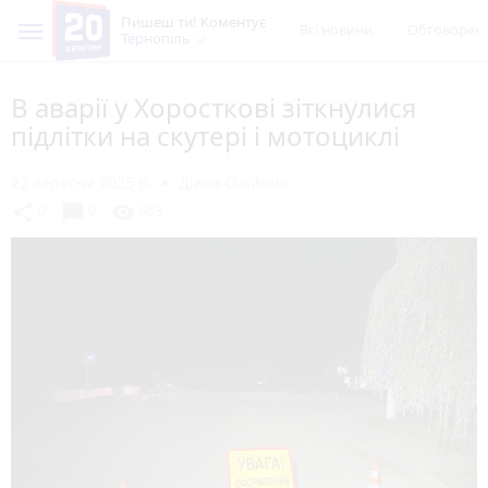
Пишеш ти! Коментує
Всі новини
Обговорен
Тернопіль
В аварії у Хоросткові зіткнулися
підлітки на скутері і мотоциклі
22 вересня 2025 р.
Діана Олійник
chat_bubble
share
visibility
0
0
603