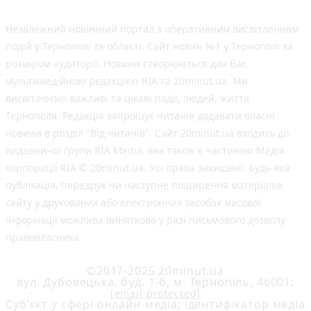
Незалежний новинний портал з оперативним висвітленням
подій у Тернополі та області. Сайт новин №1 у Тернополі за
розміром аудиторії. Новини створюються для Вас
мультимедійною редакцією RIA та 20minut.ua. Ми
висвітлюємо важливі та цікаві події, людей, життя
Тернополя. Редакція запрошує читачів додавати власні
новини в розділ "Від читачів". Сайт 20minut.ua входить до
видавничої групи RIA Media, яка також є частиною Медіа
корпорації RIA © 20minut.ua. Усі права захищені. Будь-яка
публiкацiя, передрук чи наступне поширення матеріалів
сайту у друкованих або електронних засобах масової
інформації можлива винятково у разі письмового дозволу
правовласника.
©2017-2025 20minut.ua
вул. Дубовецька, буд. 1-б, м. Тернопіль, 46001;
[email protected]
Cуб'єкт у сфері онлайн-медіа; ідентифікатор медіа