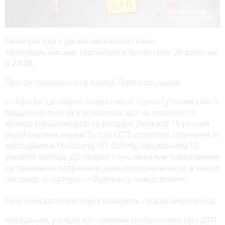
Автопригода з двома неповнолітніми
кермувальниками трапилася в Хоросткові 20 вересня
о 22:48.
Про це
повідомили
в поліції Тернопільщини.
— При виїзді слідчо-оперативної групи Гусятинського
відділення поліції з'ясувалося, що на перехресті
вулиць Незалежності та Богдана Лепкого 15-річний
водій скутера марки Suzuki LETS допустив зіткнення із
мотоциклом Musstang MT 200 під керуванням 15-
річного хлопця. До лікарні з численними переломами
та травмами потрапило двоє кермувальників, а також
пасажир зі скутера, — йдеться у повідомленні.
Причини автопригоди з'ясовують працівники поліції.
Нагадаємо, раніше «20 хвилин»
повідомляли
про ДТП