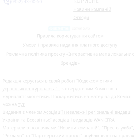
КОРИСНЕ
phone_in_talk
(0352) 43-00-50
Новини компаній
Огляди
Правила користування сайтом
Умови і правила надання платного доступу
Рекламна політика проєкту «Інтерактивна мапа локальних
брендів»
Редакція керується в своїй роботі
"Кодексом етики
українського журналіста"
, затвердженим Комісією з
журналістської етики. Поскаржитись на матеріал до Комісії
можна
тут
Видання є членом
Асоціації Незалежні регіональні видавці
України
та Всесвітньої асоціації видавців
WAN-IFRA
Матеріали з позначками "Новини компаній", "Прес-служба",
"Реклама" та "Партнерський проєкт" опубліковані на правах