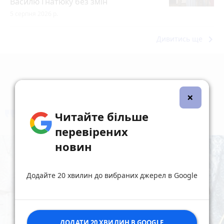
Василю Гнатюку без змін
5 серпня 2026 р.
keyboard_arrow_right
Дивитись ще
×
Читайте більше
коментують
Найчастіше
перевірених
новин
Додайте 20 хвилин до вибраних джерел в Google
ДОДАТИ 20 ХВИЛИН В GOOGLE