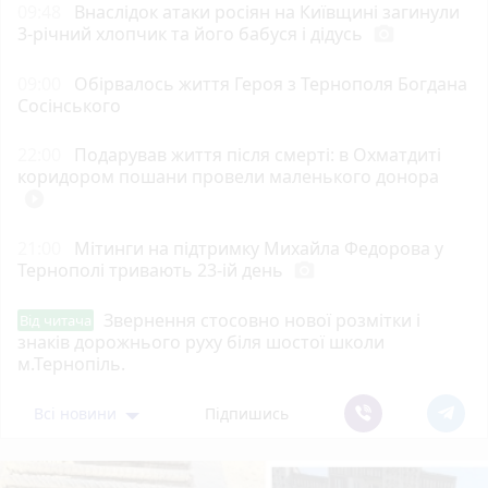
09:48
Внаслідок атаки росіян на Київщині загинули
3-річний хлопчик та його бабуся і дідусь
photo_camera
09:00
Обірвалось життя Героя з Тернополя Богдана
Сосінського
22:00
Подарував життя після смерті: в Охматдиті
коридором пошани провели маленького донора
play_circle_filled
21:00
Мітинги на підтримку Михайла Федорова у
Тернополі тривають 23-ій день
photo_camera
Звернення стосовно нової розмітки і
Від читача
знаків дорожнього руху біля шостої школи
м.Тернопіль.
Всі новини
Підпишись