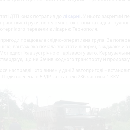
ьтаті ДТП юнак потрапив до
лікарні
. У нього закритий п
правої кисті руки, перелом кісток стопи та садна грудної 
потерпілого перевели в лікарню Тернополя.
і пригоди працювала слідчо-оперативна група. За попе
цією, вантажівка почала звертати ліворуч, з’їжджаючи з 
Мопедист їхав зустрічною і врізався у авто. Кермувальни
 стверджує, що не бачив жодного транспорту й продовжу
ся насправді і хто винен у даній автопригоді – встанови
. Подія внесена в ЄРДР за статтею 286 частина 1 ККУ.