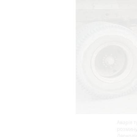
Аварія т
розмину
Двоколі