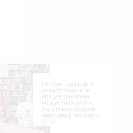
алі
Не просто школа, а
дієва спільнота: як
працює унікальна
бордингова школа
Української академії
лідерства у Тернополі
photo_camera
play_circle_filled