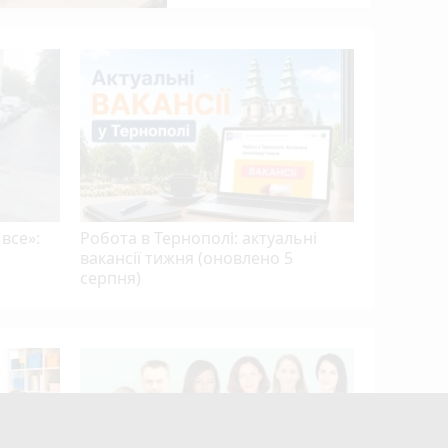
15 років 
апеляцій
Василю Г
 все»:
Робота в Тернополі: актуальні
вакансії тижня (оновлено 5
серпня)
Після роз
мобілізув
відпусти