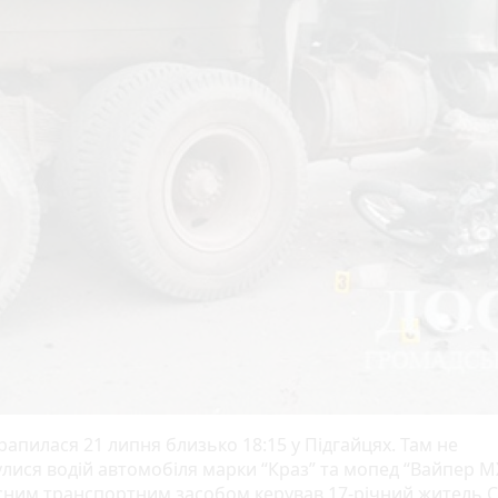
рапилася 21 липня близько 18:15 у Підгайцях. Там не
лися водій автомобіля марки “Краз” та мопед “Вайпер МХ
сним транспортним засобом керував 17-річний житель 