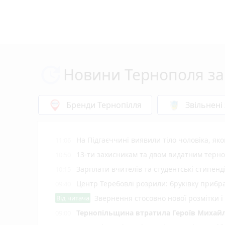
Новини Тернополя за
Бренди Тернопілля
Звільнені
На Підгаєччині виявили тіло чоловіка, як
11:06
13-ти захисникам та двом видатним терн
10:50
Зарплати вчителів та студентські стипенд
10:15
Центр Теребовлі розрили: бруківку прибр
09:40
Від читача
Звернення стосовно нової розмітки і
Тернопільщина втратила Героїв Михайл
09:00