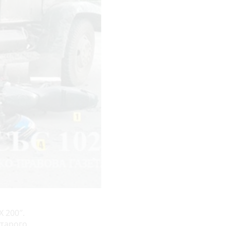
 200″.
Старого