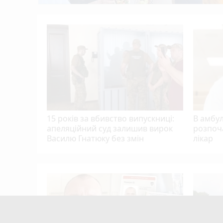
альні
 5
15 років за вбивство випускниці:
В амбу
апеляційний суд залишив вирок
розпоч
Василю Гнатюку без змін
лікар
Тернополя
кому
цієнти