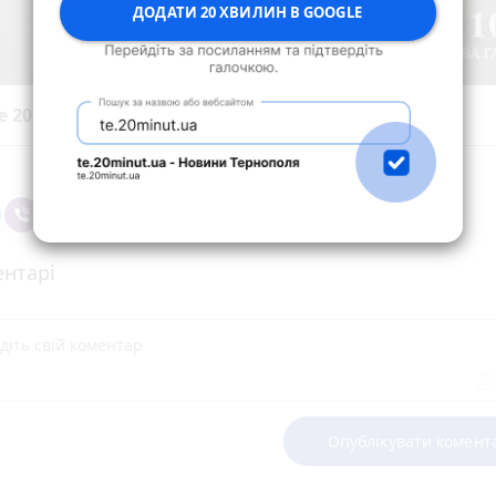
ДОДАТИ 20 ХВИЛИН В GOOGLE
е 20 хвилин до вибраних джерел у
Google
нтарі
Опублікувати комент