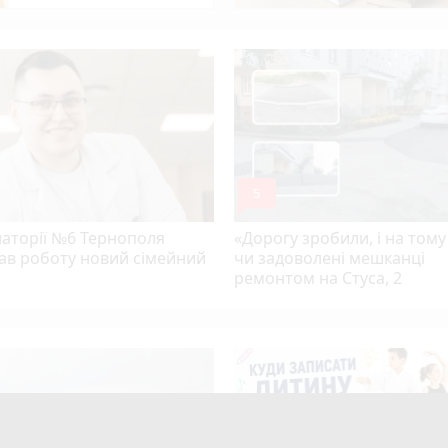
mode_comment
5
латорії №6 Тернополя
«Дорогу зробили, і на тому
ав роботу новий сімейний
чи задоволені мешканці
ремонтом на Стуса, 2