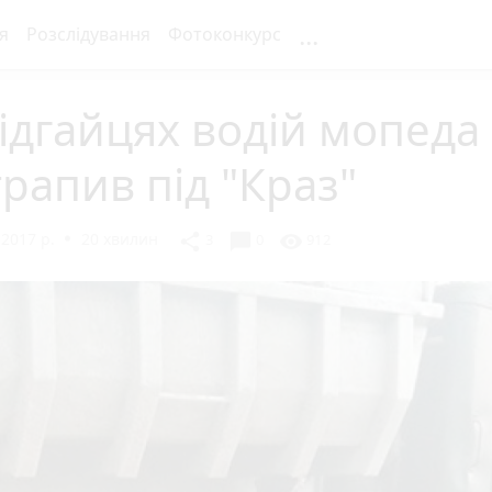
...
я
Розслідування
Фотоконкурс
ідгайцях водій мопеда
рапив під "Краз"
2017 р.
20 хвилин
chat_bubble
share
visibility
3
0
912