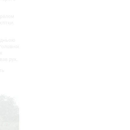
ерелом
клітки.
редньою
головної
к
вав рух.
ть