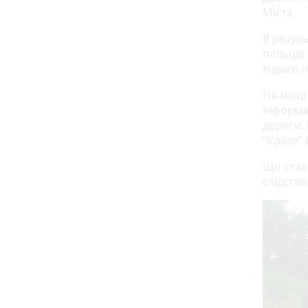
Міста.
В резул
пальців 
Наразі 
На місц
інформа
дороги. 
“Кразу”
Що стало
слідство