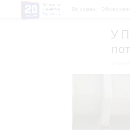
Пишеш ти!
Всі новини
Обговоренн
Коментує
Тернопіль
У П
пот
23 липня 