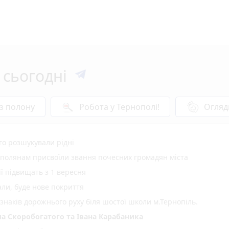
 сьогодні
 з полону
Робота у Тернополі!
Огляд
ого розшукували рідні
ополянам присвоїли звання почесних громадян міста
ії підвищать з 1 вересня
али, буде нове покриття
 знаків дорожнього руху біля шостої школи м.Тернопіль.
а Скоробогатого та Івана Карабаника