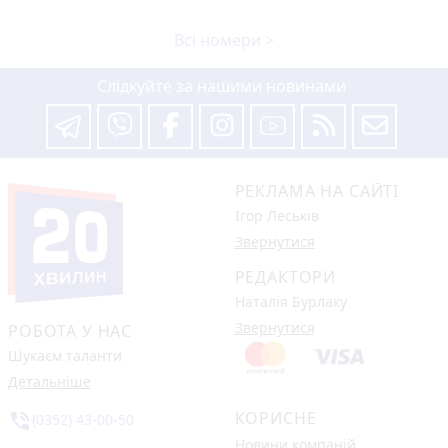
Всі номери >
Слідкуйте за нашими новинами
РЕКЛАМА НА САЙТІ
Ігор Леськів
Звернутися
РЕДАКТОРИ
Наталія Бурлаку
Звернутися
РОБОТА У НАС
Шукаєм таланти
Детальніше
КОРИСНЕ
phone_in_talk
(0352) 43-00-50
Новини компаній