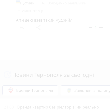
Пустило
Володимир Балицький
reply
21 січня 2019 р.
А ти де сі взєв такий мудрий?
reply
share
remove
add
1
Новини Тернополя за сьогодні
Бренди Тернопілля
Звільнені з полон
21:00
Оренда квартир без ріелторів: чи реально