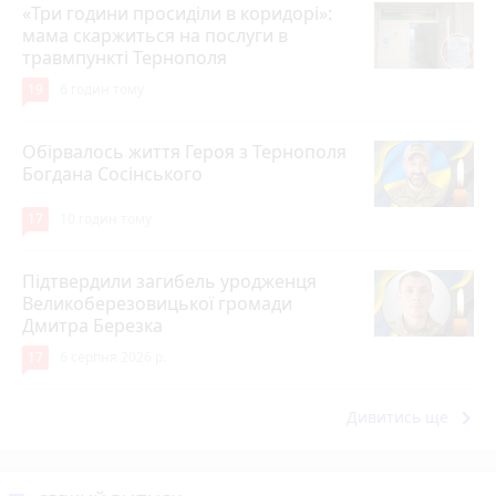
«Три години просиділи в коридорі»:
мама скаржиться на послуги в
травмпункті Тернополя
19
6 годин тому
Обірвалось життя Героя з Тернополя
Богдана Сосінського
17
10 годин тому
Підтвердили загибель уродженця
Великоберезовицької громади
Дмитра Березка
17
6 серпня 2026 р.
keyboard_arrow_right
Дивитись ще