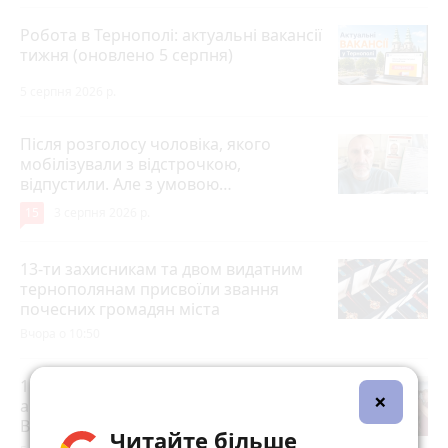
Робота в Тернополі: актуальні вакансії
тижня (оновлено 5 серпня)
5 серпня 2026 р.
Після розголосу чоловіка, якого
мобілізували з відстрочкою,
відпустили. Але з умовою…
15
3 серпня 2026 р.
13-ти захисникам та двом видатним
тернополянам присвоїли звання
почесних громадян міста
Вчора о 10:50
15 років за вбивство випускниці:
×
апеляційний суд залишив вирок
Василю Гнатюку без змін
Читайте більше