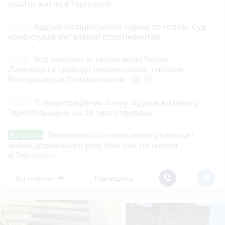
знайти житло в Тернополі
20:03
Вдарив поліцейського гирею по голові. Суд
конфіскував металевий спортінвентар
19:00
Хор виконав останню волю Героя:
Лановецька громада попрощалася з воїном
Володимиром Паламарчуком
play_circle_filled
photo_camera
18:00
Псевдопрацівник банку ошукав жительку
Тернопільщини на 28 тисяч гривень
Звернення стосовно нової розмітки і
Від читача
знаків дорожнього руху біля шостої школи
м.Тернопіль.
Всі новини
Підпишись