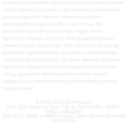
Незалежний новинний портал з оперативним висвітленням
подій у Тернополі та області. Сайт новин №1 у Тернополі за
розміром аудиторії. Новини створюються для Вас
мультимедійною редакцією RIA та 20minut.ua. Ми
висвітлюємо важливі та цікаві події, людей, життя
Тернополя. Редакція запрошує читачів додавати власні
новини в розділ "Від читачів". Сайт 20minut.ua входить до
видавничої групи RIA Media, яка також є частиною Медіа
корпорації RIA © 20minut.ua. Усі права захищені. Будь-яка
публiкацiя, передрук чи наступне поширення матеріалів
сайту у друкованих або електронних засобах масової
інформації можлива винятково у разі письмового дозволу
правовласника.
©2017-2025 20minut.ua
вул. Дубовецька, буд. 1-б, м. Тернопіль, 46001;
[email protected]
Cуб'єкт у сфері онлайн-медіа; ідентифікатор медіа
- R40-05634.