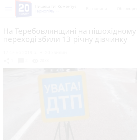
Пишеш ти! Коментує
Всі новини
Обговорен
Тернопіль
На Теребовлянщині на пішохідному
переході збили 13-річну дівчинку
17 січня 2019 р.
20 хвилин
chat_bubble
share
visibility
1
2
2833