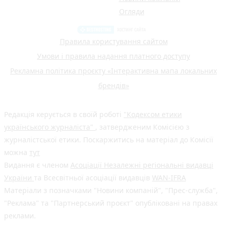
Огляди
Правила користування сайтом
Умови і правила надання платного доступу
Рекламна політика проєкту «Інтерактивна мапа локальних
брендів»
Редакція керується в своїй роботі
"Кодексом етики
українського журналіста"
, затвердженим Комісією з
журналістської етики. Поскаржитись на матеріал до Комісії
можна
тут
Видання є членом
Асоціації Незалежні регіональні видавці
України
та Всесвітньої асоціації видавців
WAN-IFRA
Матеріали з позначками "Новини компаній", "Прес-служба",
"Реклама" та "Партнерський проєкт" опубліковані на правах
реклами.