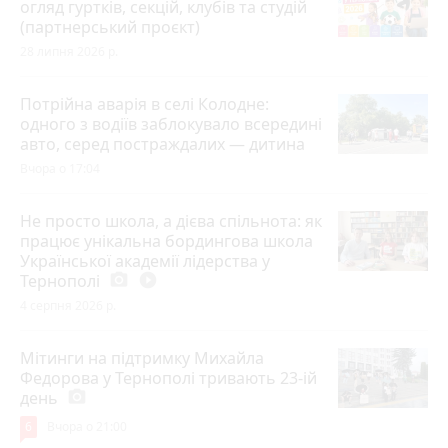
огляд гуртків, секцій, клубів та студій
(партнерський проєкт)
28 липня 2026 р.
Потрійна аварія в селі Колодне:
одного з водіїв заблокувало всередині
авто, серед постраждалих — дитина
Вчора о 17:04
Не просто школа, а дієва спільнота: як
працює унікальна бордингова школа
Української академії лідерства у
Тернополі
photo_camera
play_circle_filled
4 серпня 2026 р.
Мітинги на підтримку Михайла
Федорова у Тернополі тривають 23-ій
день
photo_camera
6
Вчора о 21:00