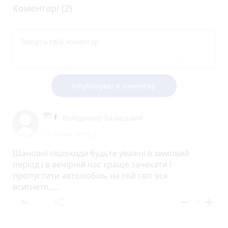
Коментарі (2)
Опублікувати коментар
Володимир Балицький
17 січня 2019 р.
Шановні пішоходи будьте уважні в зимовий
період і в вечірній час краще зачекати і
пропустити автомобіль на той світ все
всигнете.....
reply
share
remove
add
-1