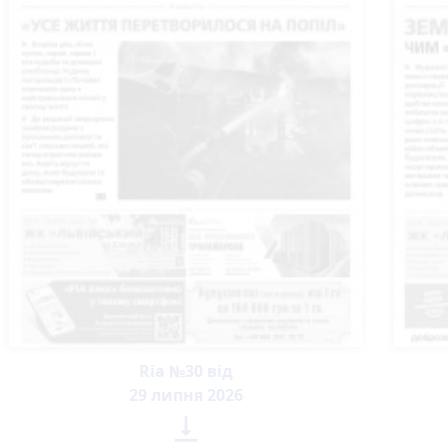
Ria №30 від
29 липня 2026
