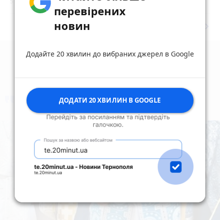
5 серпня 2026 р.
перевірених
новин
keyboard_arrow_right
Дивитись ще
Додайте 20 хвилин до вибраних джерел в Google
ДОДАТИ 20 ХВИЛИН В GOOGLE
коментують
Найчастіше