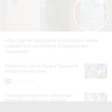
27
«Три години просиділи в коридорі»: мама
10 годин тому
скаржиться на послуги в травмпункті
Тернополя
Обірвалось життя Героя з Тернополя
Богдана Сосінського
17
14 годин тому
Підтвердили загибель уродженця
Великоберезовицької громади
Дмитра Березка