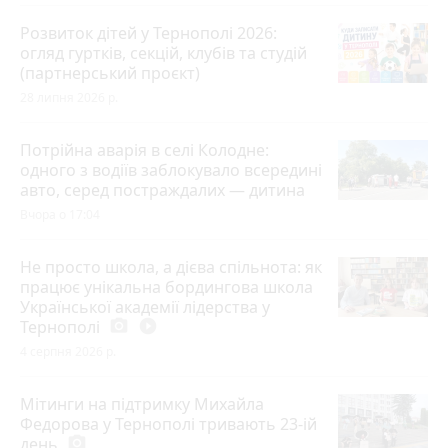
Розвиток дітей у Тернополі 2026:
огляд гуртків, секцій, клубів та студій
(партнерський проєкт)
28 липня 2026 р.
Потрійна аварія в селі Колодне:
одного з водіїв заблокувало всередині
авто, серед постраждалих — дитина
Вчора о 17:04
Не просто школа, а дієва спільнота: як
працює унікальна бордингова школа
Української академії лідерства у
Тернополі
photo_camera
play_circle_filled
4 серпня 2026 р.
Мітинги на підтримку Михайла
Федорова у Тернополі тривають 23-ій
день
photo_camera