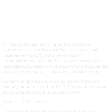
— Нещодавно ввечері у Тернополі патрульні
зупинили вантажний автомобіль, на якому деякі
символи номерного знака були покриті
світловідбивною плівкою. Таке покриття ускладнює
ідентифікацію номерного знака, а тому є порушенням
вимог законодавства, — йдеться в повідомленні.
Інспектори притягнули водія до адміністративної
відповідальності за ч. 1 ст. 121-3 (Порушення правил
використання номерних знаків) КУпАП.
Штраф — 1190 гривень.
Правоохоронці нагадцють: номерний знак має