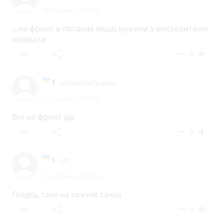
18 червня 2026 р.
...на фронт в погонах якщо мужики з московитами
воювати
reply
share
remove
add
0
Михайло Гримак
16 червня 2026 р.
Він на фронт їде
reply
share
remove
add
0
Oh
16 червня 2026 р.
Піздєц, таке на кожній тачілі
reply
share
remove
add
0