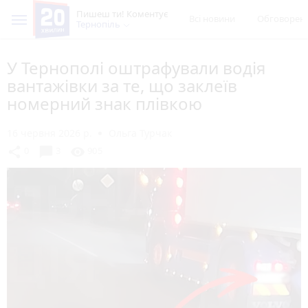
Пишеш ти! Коментує
Всі новини
Обговорен
Тернопіль
У Тернополі оштрафували водія
вантажівки за те, що заклеїв
номерний знак плівкою
16 червня 2026 р.
Ольга Турчак
chat_bubble
share
visibility
0
3
905