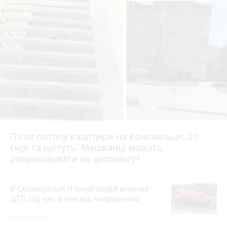
Після потопу квартири на Коновальця, 20
сирі та цвітуть. Мешканці можуть
розраховувати на допомогу?
У Скоморохах п'яний водій вчинив
ДТП під час втечі від патрульних
6 годин тому