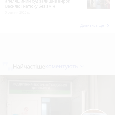
апеляційний суд залишив вирок
Василю Гнатюку без змін
5 серпня 2026 р.
keyboard_arrow_right
Дивитись ще
коментують
Найчастіше