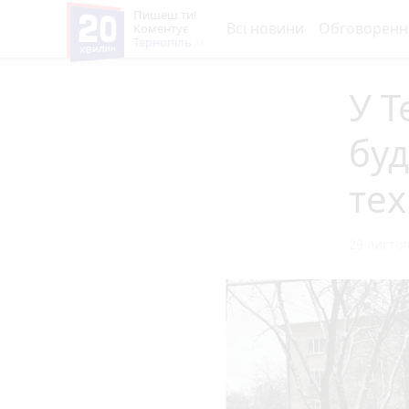
Пишеш ти!
Всі новини
Обговоренн
Коментує
Тернопіль
У Т
буд
тех
29 листоп