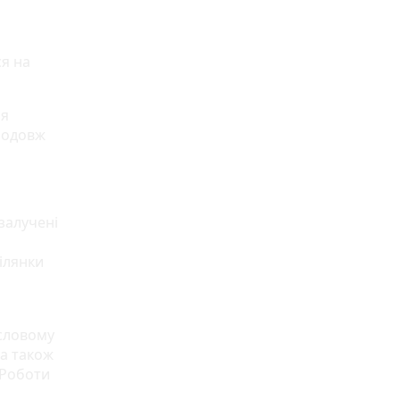
ся на
ня
родовж
залучені
ділянки
исловому
 а також
 Роботи