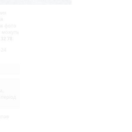
них
ня
ож фото
я можуть
 32 78
.
 24
а,
 період
ипав