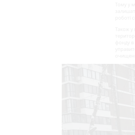
Тому у 
залишат
роботі с
Також у
територі
фонду в 
управит
очищення