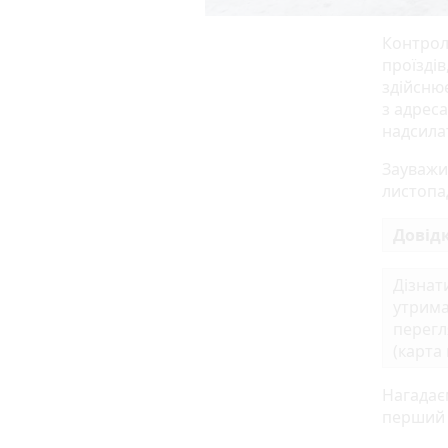
Контрол
проїздів
здійснює
з адрес
надсила
Зауважи
листопа
Довід
Дізнат
утрима
перегл
(карта
Нагадає
перший с