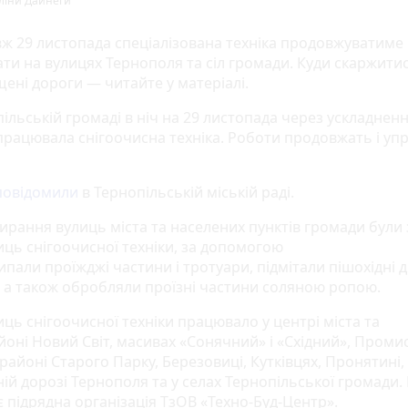
ліни Дайнеги
ж 29 листопада спеціалізована техніка продовжуватиме
ти на вулицях Тернополя та сіл громади. Куди скаржити
ені дороги — читайте у матеріалі.
ільській громаді в ніч на 29 листопада через ускладнен
працювала снігоочисна техніка. Роботи продовжать і уп
повідомили
в Тернопільській міській раді.
ирання вулиць міста та населених пунктів громади були 
иць снігоочисної техніки, за допомогою
ипали проїжджі частини і тротуари, підмітали пішохідні 
у, а також обробляли проїзні частини соляною ропою.
ць снігоочисної техніки працювало у центрі міста та
йоні Новий Світ, масивах «Сонячний» і «Східний», Пром
 районі Старого Парку, Березовиці, Кутківцях, Пронятині,
ній дорозі Тернополя та у селах Тернопільської громади.
 підрядна організація ТзОВ «Техно-Буд-Центр».