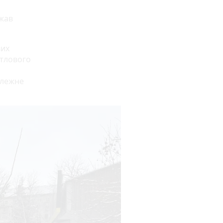
ажав
вих
итлового
алежне