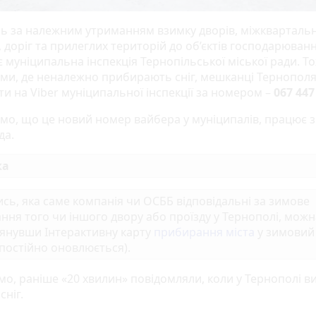
ь за належним утриманням взимку дворів, міжкварталь
, доріг та прилеглих територій до об’єктів господарюван
 муніципальна інспекція Тернопільської міської ради. Т
ами, де неналежно прибирають сніг, мешканці Тернопол
ти на Viber муніципальної інспекції за номером –
067 447
мо, що це новий номер вайбера у муніципалів, працює з
да.
ка
ись, яка саме компанія чи ОСББ відповідальні за зимове
ння того чи іншого двору або проїзду у Тернополі, можн
янувши Інтерактивну карту
прибирання міста
у зимовий
 постійно оновлюється).
мо, раніше «20 хвилин» повідомляли, коли у Тернополі в
ніг.