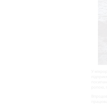
У мікрор
підприє
посипан
ропою, 
Впродов
працюва