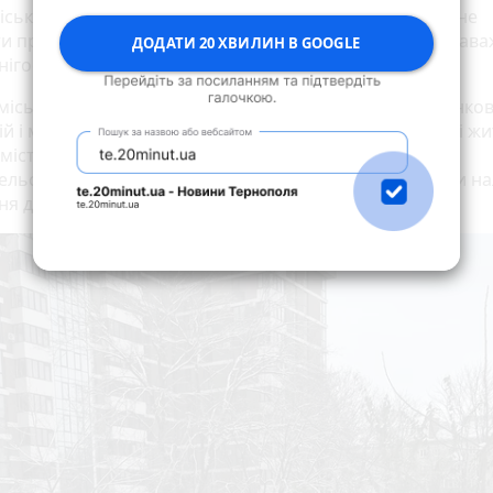
міській раді звертаються до тернополян з проханням не
и приватний транспорт на узбіччі доріг, щоб він не зав
ДОДАТИ 20 ХВИЛИН В GOOGLE
нігоочисної техніки.
 міській раді наголосили, що за прибирання прибудинко
й і міжквартальних проїздів відповідальні управителі ж
місті. Тож потрібно звертатися до представників
ельських компаній та ОСББ з проханням забезпечити н
 дворів і проїздів.