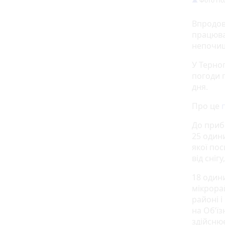
Фото По
Впродов
працюва
непочищ
У Терноп
погоди 
дня.
Про це
До приб
25 один
якої пос
від сніг
18 одини
мікрора
районі і
на Об’їз
здійснює