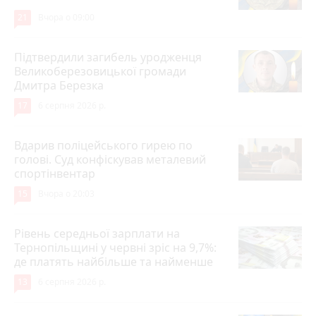
21
Вчора о 09:00
Підтвердили загибель уродженця
Великоберезовицької громади
Дмитра Березка
17
6 серпня 2026 р.
Вдарив поліцейського гирею по
голові. Суд конфіскував металевий
спортінвентар
15
Вчора о 20:03
Рівень середньої зарплати на
Тернопільщині у червні зріс на 9,7%:
де платять найбільше та найменше
13
6 серпня 2026 р.