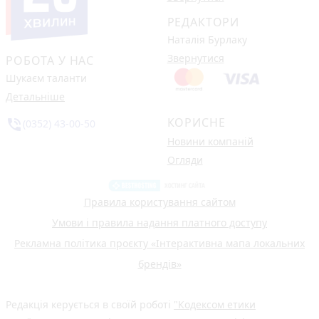
РЕДАКТОРИ
Наталія Бурлаку
Звернутися
РОБОТА У НАС
Шукаєм таланти
Детальніше
КОРИСНЕ
phone_in_talk
(0352) 43-00-50
Новини компаній
Огляди
Правила користування сайтом
Умови і правила надання платного доступу
Рекламна політика проєкту «Інтерактивна мапа локальних
брендів»
Редакція керується в своїй роботі
"Кодексом етики