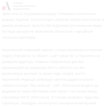
Здійснено за підтримки Асоціації “Незалежні регіональні
видавці України” та Foreningen Ukrainian Media Fund Nordic в
рамках реалізації проєкту Хаб підтримки регіональних медіа.
Погляди авторів не обов'язково збігаються з офіційною
позицією партнерів
Незалежний новинний портал з оперативним висвітленням
подій у Тернополі та області. Сайт новин №1 у Тернополі за
розміром аудиторії. Новини створюються для Вас
мультимедійною редакцією RIA та 20minut.ua. Ми
висвітлюємо важливі та цікаві події, людей, життя
Тернополя. Редакція запрошує читачів додавати власні
новини в розділ "Від читачів". Сайт 20minut.ua входить до
видавничої групи RIA Media, яка також є частиною Медіа
корпорації RIA © 20minut.ua. Усі права захищені. Будь-яка
публiкацiя, передрук чи наступне поширення матеріалів