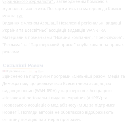
українського журналіста"
, затвердженим Комісією з
журналістської етики. Поскаржитись на матеріал до Комісії
можна
тут
Видання є членом
Асоціації Незалежні регіональні видавці
України
та Всесвітньої асоціації видавців
WAN-IFRA
Матеріали з позначками "Новини компаній", "Прес-служба",
"Реклама" та "Партнерський проєкт" опубліковані на правах
реклами.
Здійснено за підтримки програми «Сильніші разом: Медіа та
Демократія», що реалізується Всесвітньою асоціацією
видавців новин (WAN-IFRA) у партнерстві з Асоціацією
«Незалежні регіональні видавці України» (АНРВУ) та
Норвезькою асоціацією медіабізнесу (MBL) за підтримки
Норвегії. Погляди авторів не обов’язково відображають
офіційну позицію партнерів програми.