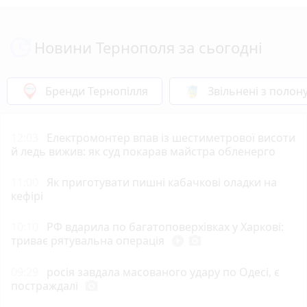
Новини Тернополя за сьогодні
Бренди Тернопілля
Звільнені з полон
12:03
Електромонтер впав із шестиметрової висоти
й ледь вижив: як суд покарав майстра обленерго
11:00
Як приготувати пишні кабачкові оладки на
кефірі
10:10
РФ вдарила по багатоповерхівках у Харкові:
триває рятувальна операція
play_circle_filled
photo_camera
09:29
росія завдала масованого удару по Одесі, є
постраждалі
photo_camera