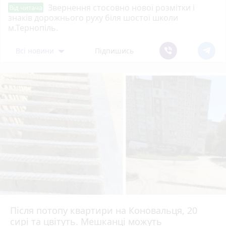
Звернення стосовно нової розмітки і
Від читача
знаків дорожнього руху біля шостої школи
м.Тернопіль.
Всі новини
Підпишись
Після потопу квартири на Коновальця, 20
сирі та цвітуть. Мешканці можуть