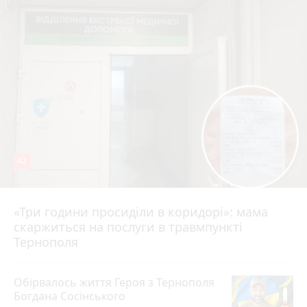
42
«Три години просиділи в коридорі»: мама
Вчора о 13:05
скаржиться на послуги в травмпункті
Тернополя
Обірвалось життя Героя з Тернополя
Богдана Сосінського