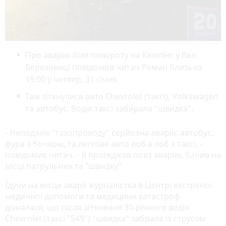
Про аварію біля повороту на Кемпінг у Вел.
Березовиці повідомив читач Роман близько
19.00 у четвер, 31 січня.
Там зіткнулися авто Chevrolet (таксі), Volkswagen
та автобус. Водія таксі забирала "швидка".
- Неподалік "газопроводу" серйозна аварія: автобус,
фура з бочкою, та легкове авто лоб в лоб з таксі, -
повідомив читач. - Я проїжджав повз аварію, бачив на
місці патрульних та "швидку".
Їдучи на місце аварії журналістка в Центрі екстреної
медичної допомоги та медицини катастроф
дізналася, що після зіткнення 30-річного водія
Chevrolet (таксі "549") "швидка" забрала із струсом