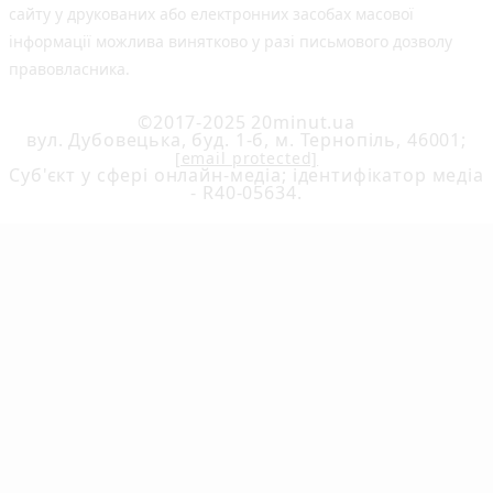
сайту у друкованих або електронних засобах масової
інформації можлива винятково у разі письмового дозволу
правовласника.
©2017-2025 20minut.ua
вул. Дубовецька, буд. 1-б, м. Тернопіль, 46001;
[email protected]
Cуб'єкт у сфері онлайн-медіа; ідентифікатор медіа
- R40-05634.