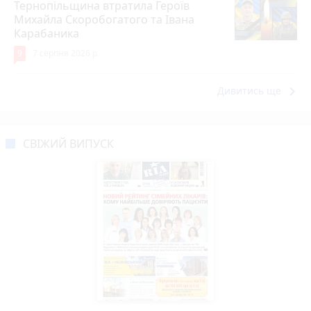
Тернопільщина втратила Героїв
Михайла Скоробогатого та Івана
Карабаника
9
7 серпня 2026 р.
keyboard_arrow_right
Дивитись ще
СВІЖИЙ ВИПУСК