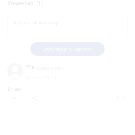
Коментарі (1)
Опублікувати коментар
Ольга Косюк
31 січня 2019 р.
Вітаю
reply
share
remove
add
0