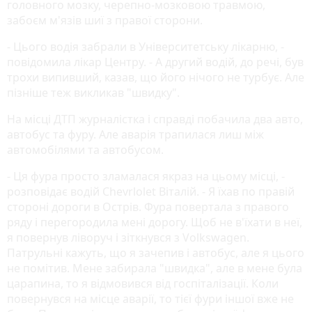
головного мозку, черепно-мозковою травмою,
забоєм м'язів шиї з правої сторони.
- Цього водія забрали в Університетську лікарню, -
повідомила лікар Центру. - А другий водій, до речі, був
трохи випивший, казав, що його нічого не турбує. Але
пізніше теж викликав "швидку".
На місці ДТП журналістка і справді побачила два авто,
автобус та фуру. Але аварія трапилася лиш між
автомобілями та автобусом.
- Ця фура просто зламалася якраз на цьому місці, -
розповідає водій Chevrlolet Віталій. - Я їхав по правій
стороні дороги в Острів. Фура повертала з правого
ряду і перегородила мені дорогу. Щоб не в'їхати в неї,
я повернув ліворуч і зіткнувся з Volkswagen.
Патрульні кажуть, що я зачепив і автобус, але я цього
не помітив. Мене забирала "швидка", але в мене була
царапина, то я відмовився від госпіталізації. Коли
повернувся на місце аварії, то тієї фури іншої вже не