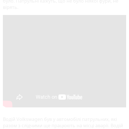
було. Патрульні кажуть, що не було ніякої фури, не
вірять.
Водій Volkswagen був у автомобілі патрульних, які
разом з слідчими ще працюють на місці аварії. Водій