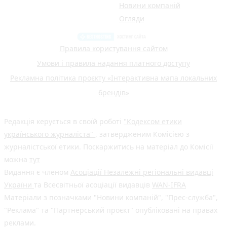
Новини компаній
Огляди
Правила користування сайтом
Умови і правила надання платного доступу
Рекламна політика проєкту «Інтерактивна мапа локальних
брендів»
Редакція керується в своїй роботі
"Кодексом етики
українського журналіста"
, затвердженим Комісією з
журналістської етики. Поскаржитись на матеріал до Комісії
можна
тут
Видання є членом
Асоціації Незалежні регіональні видавці
України
та Всесвітньої асоціації видавців
WAN-IFRA
Матеріали з позначками "Новини компаній", "Прес-служба",
"Реклама" та "Партнерський проєкт" опубліковані на правах
реклами.