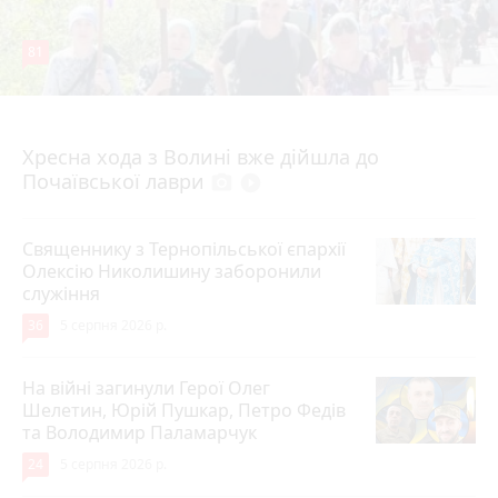
81
4 серпня 2026 р.
Хресна хода з Волині вже дійшла до
Почаївської лаври
photo_camera
play_circle_filled
Священнику з Тернопільської єпархії
Олексію Николишину заборонили
служіння
36
5 серпня 2026 р.
На війні загинули Герої Олег
Шелетин, Юрій Пушкар, Петро Федів
та Володимир Паламарчук
24
5 серпня 2026 р.