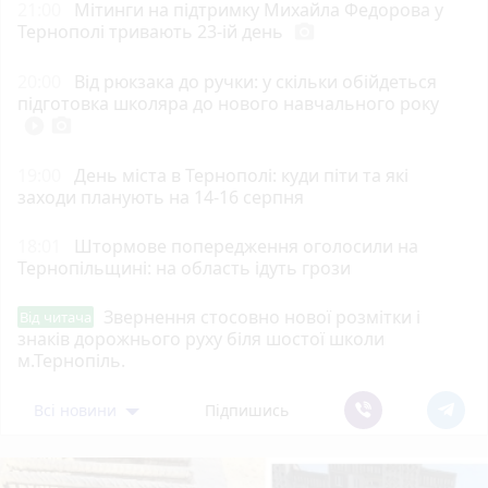
21:00
Мітинги на підтримку Михайла Федорова у
Тернополі тривають 23-ій день
photo_camera
20:00
Від рюкзака до ручки: у скільки обійдеться
підготовка школяра до нового навчального року
play_circle_filled
photo_camera
19:00
День міста в Тернополі: куди піти та які
заходи планують на 14-16 серпня
18:01
Штормове попередження оголосили на
Тернопільщині: на область ідуть грози
Звернення стосовно нової розмітки і
Від читача
знаків дорожнього руху біля шостої школи
м.Тернопіль.
Всі новини
Підпишись