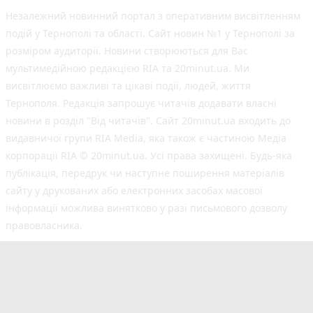
Незалежний новинний портал з оперативним висвітленням
подій у Тернополі та області. Сайт новин №1 у Тернополі за
розміром аудиторії. Новини створюються для Вас
мультимедійною редакцією RIA та 20minut.ua. Ми
висвітлюємо важливі та цікаві події, людей, життя
Тернополя. Редакція запрошує читачів додавати власні
новини в розділ "Від читачів". Сайт 20minut.ua входить до
видавничої групи RIA Media, яка також є частиною Медіа
корпорації RIA © 20minut.ua. Усі права захищені. Будь-яка
публiкацiя, передрук чи наступне поширення матеріалів
сайту у друкованих або електронних засобах масової
інформації можлива винятково у разі письмового дозволу
правовласника.
©2017-2025 20minut.ua
вул. Дубовецька, буд. 1-б, м. Тернопіль, 46001;
[email protected]
Cуб'єкт у сфері онлайн-медіа; ідентифікатор медіа
- R40-05634.