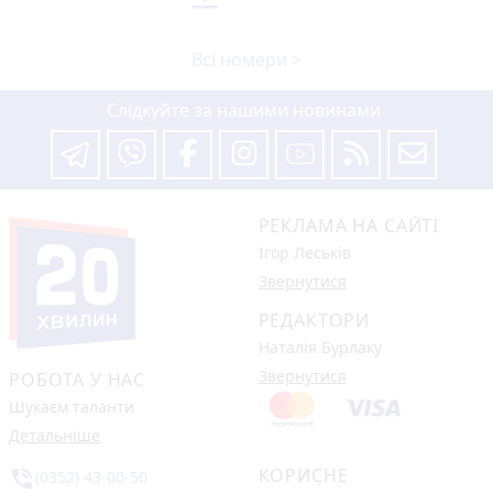
Всі номери >
Слідкуйте за нашими новинами
РЕКЛАМА НА САЙТІ
Ігор Леськів
Звернутися
РЕДАКТОРИ
Наталія Бурлаку
Звернутися
РОБОТА У НАС
Шукаєм таланти
Детальніше
КОРИСНЕ
phone_in_talk
(0352) 43-00-50