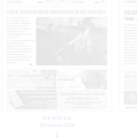
Ria №30 від
29 липня 2026
