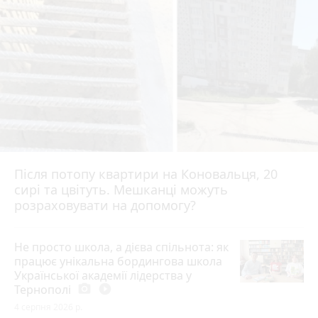
Після потопу квартири на Коновальця, 20
сирі та цвітуть. Мешканці можуть
розраховувати на допомогу?
Не просто школа, а дієва спільнота: як
працює унікальна бордингова школа
Української академії лідерства у
Тернополі
photo_camera
play_circle_filled
4 серпня 2026 р.