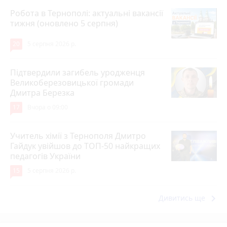
Робота в Тернополі: актуальні вакансії
тижня (оновлено 5 серпня)
20
5 серпня 2026 р.
Підтвердили загибель уродженця
Великоберезовицької громади
Дмитра Березка
17
Вчора о 09:00
Учитель хімії з Тернополя Дмитро
Гайдук увійшов до ТОП-50 найкращих
педагогів України
15
5 серпня 2026 р.
keyboard_arrow_right
Дивитись ще