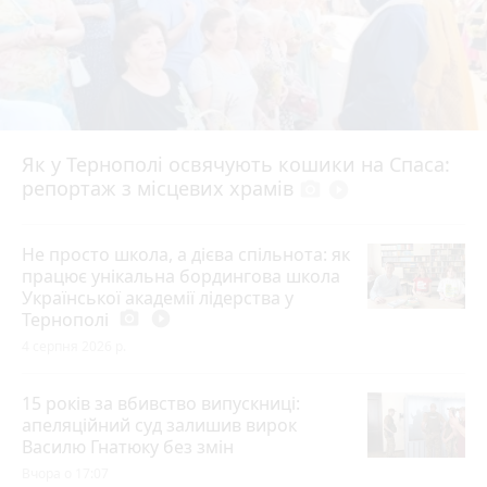
Як у Тернополі освячують кошики на Спаса:
репортаж з місцевих храмів
photo_camera
play_circle_filled
Не просто школа, а дієва спільнота: як
працює унікальна бордингова школа
Української академії лідерства у
Тернополі
photo_camera
play_circle_filled
4 серпня 2026 р.
15 років за вбивство випускниці:
апеляційний суд залишив вирок
Василю Гнатюку без змін
Вчора о 17:07