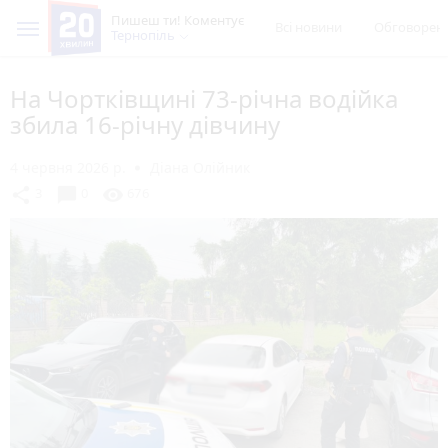
Пишеш ти! Коментує
Всі новини
Обговорен
Тернопіль
На Чортківщині 73-річна водійка
збила 16-річну дівчину
4 червня 2026 р.
Діана Олійник
chat_bubble
share
visibility
3
0
676