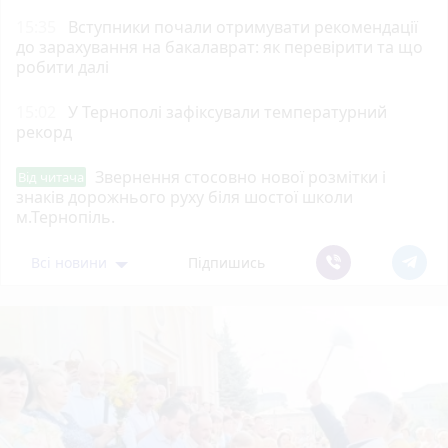
15:35
Вступники почали отримувати рекомендації
до зарахування на бакалаврат: як перевірити та що
робити далі
15:02
У Тернополі зафіксували температурний
рекорд
Звернення стосовно нової розмітки і
Від читача
знаків дорожнього руху біля шостої школи
м.Тернопіль.
Всі новини
Підпишись