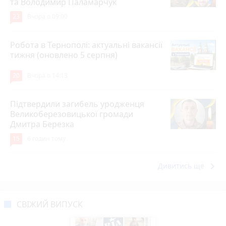
та Володимир Паламарчук
23
Вчора о 09:00
Робота в Тернополі: актуальні вакансії
тижня (оновлено 5 серпня)
20
Вчора о 14:13
Підтвердили загибель уродженця
Великоберезовицької громади
Дмитра Березка
15
6 годин тому
keyboard_arrow_right
Дивитись ще
СВІЖИЙ ВИПУСК