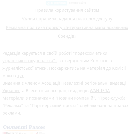
Правила користування сайтом
Умови і правила надання платного доступу
Рекламна політика проєкту «Інтерактивна мапа локальних
брендів»
Редакція керується в своїй роботі
"Кодексом етики
українського журналіста"
, затвердженим Комісією з
журналістської етики. Поскаржитись на матеріал до Комісії
можна
тут
Видання є членом
Асоціації Незалежні регіональні видавці
України
та Всесвітньої асоціації видавців
WAN-IFRA
Матеріали з позначками "Новини компаній", "Прес-служба",
"Реклама" та "Партнерський проєкт" опубліковані на правах
реклами.