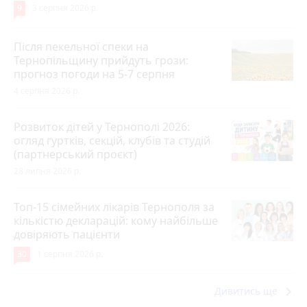
9
3 серпня 2026 р.
Після пекельної спеки на
Тернопільщину прийдуть грози:
прогноз погоди на 5-7 серпня
4 серпня 2026 р.
Розвиток дітей у Тернополі 2026:
огляд гуртків, секцій, клубів та студій
(партнерський проєкт)
28 липня 2026 р.
Топ-15 сімейних лікарів Тернополя за
кількістю декларацій: кому найбільше
довіряють пацієнти
30
1 серпня 2026 р.
keyboard_arrow_right
Дивитись ще