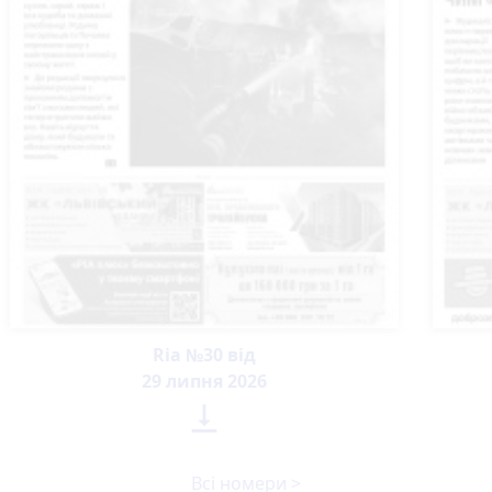
Ria №30 від
29 липня 2026

Всі номери >