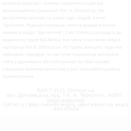
розміром аудиторії. Новини створюються для Вас
мультимедійною редакцією RIA та 20minut.ua. Ми
висвітлюємо важливі та цікаві події, людей, життя
Тернополя. Редакція запрошує читачів додавати власні
новини в розділ "Від читачів". Сайт 20minut.ua входить до
видавничої групи RIA Media, яка також є частиною Медіа
корпорації RIA © 20minut.ua. Усі права захищені. Будь-яка
публiкацiя, передрук чи наступне поширення матеріалів
сайту у друкованих або електронних засобах масової
інформації можлива винятково у разі письмового дозволу
правовласника.
©2017-2025 20minut.ua
вул. Дубовецька, буд. 1-б, м. Тернопіль, 46001;
[email protected]
Cуб'єкт у сфері онлайн-медіа; ідентифікатор медіа
- R40-05634.