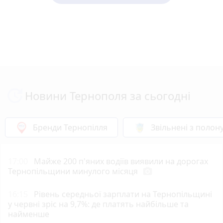
Новини Тернополя за сьогодні
Бренди Тернопілля
Звільнені з полон
17:00
Майже 200 п'яних водіїв виявили на дорогах
Тернопільщини минулого місяця
photo_camera
16:15
Рівень середньої зарплати на Тернопільщині
у червні зріс на 9,7%: де платять найбільше та
найменше