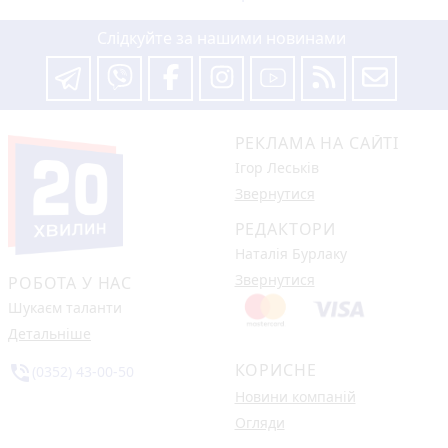
Слідкуйте за нашими новинами
РЕКЛАМА НА САЙТІ
Ігор Леськів
Звернутися
РЕДАКТОРИ
Наталія Бурлаку
Звернутися
РОБОТА У НАС
Шукаєм таланти
Детальніше
КОРИСНЕ
phone_in_talk
(0352) 43-00-50
Новини компаній
Огляди